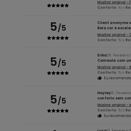
Mostrar original -
Conforto
: 4
Re
/5
5
Client anonyme v
/5
Bela cor e excel
Mostrar original -
Conforto
: 5
Re
/5
Erika
26. Fevereiro
5
/5
Camisola com um 
Mostrar original - 
Conforto
: 5
Re
/5
Eu recomendo 
Hayley
15. Feverei
5
/5
conforto sem co
Mostrar original - 
Conforto
: 5
Re
/5
Eu recomendo 
Luca
13. Fevereiro