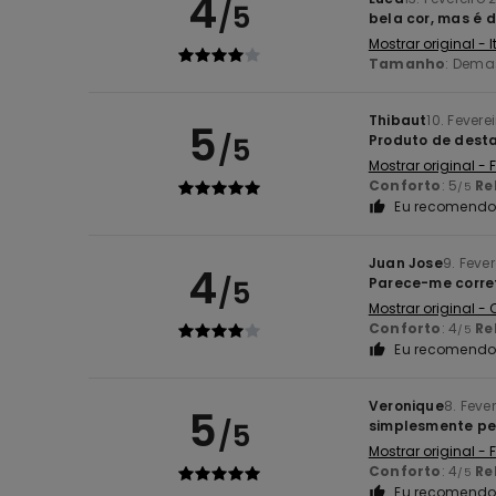
4
/5
bela cor, mas é
Mostrar original - 
Tamanho
: Dema
Thibaut
10. Fevere
5
/5
Produto de desta
Mostrar original -
Conforto
: 5
Re
/5
Eu recomendo 
Juan Jose
9. Feve
4
/5
Parece-me corre
Mostrar original -
Conforto
: 4
Re
/5
Eu recomendo 
Veronique
8. Feve
5
/5
simplesmente pe
Mostrar original -
Conforto
: 4
Re
/5
Eu recomendo 