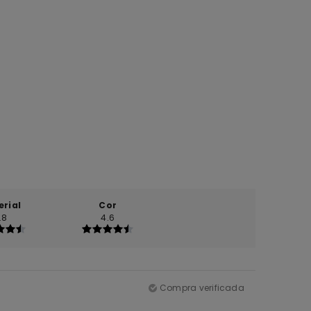
erial
Cor
.8
4.6
Compra verificada