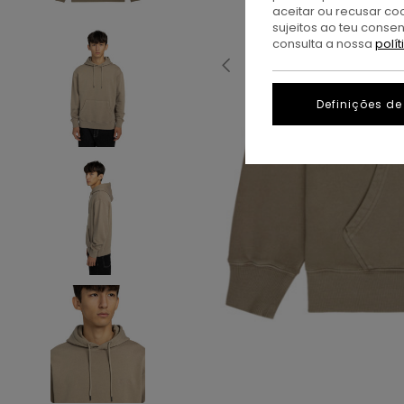
aceitar ou recusar co
sujeitos ao teu conse
consulta a nossa
polí
Definições de