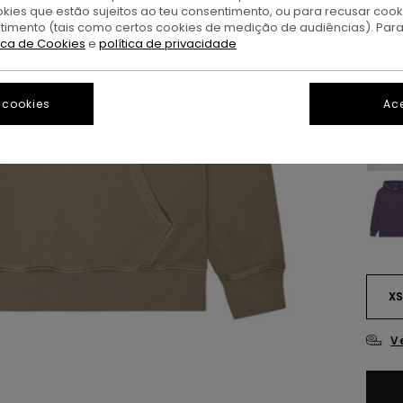
OFER
okies que estão sujeitos ao teu consentimento, ou para recusar coo
DUPL
ntimento (tais como certos cookies de medição de audiências). Par
tica de Cookies
e
política de privacidade
A
Cor
 cookies
Ace
X
V