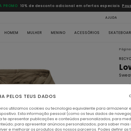
A PROMO
10% de desconto adicional em ofertas especiais
Pou
AJUDA
CAR
HOMEM
MULHER
MENINO
ACESSÓRIOS
SKATEBOA
Página 
RECYC
Lo
Swea
4.8
ECO-
HA PELOS TEUS DADOS
C
€ 75,
€ 4
iros utilizamos cookies ou tecnologia equivalente para armazenar 
spositivo. Esta informação pessoal (como os teus dados de navega
ra te apresentar publicações e conteúdos personalizados; para medi
Paga 
eúdo; para apresentar anúncios personalizados; para saber mais 
lver e melhorar os produtos dos nossos parceiros. Podes definir as 