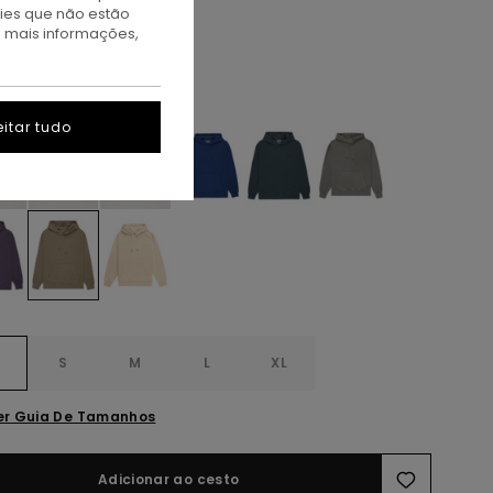
TAS
kies que não estão
A PROMO 10% EXTRA
a mais informações,
luminum
itar tudo
S
S
M
L
XL
er Guia De Tamanhos
Adicionar ao cesto