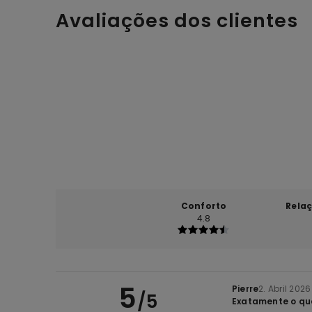
Avaliações dos clientes
Conforto
Rela
4.8
5
Pierre
2. Abril 2026
/5
Exatamente o qu