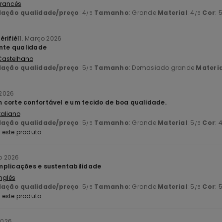
 Francês
lação qualidade/preço
: 4
Tamanho
: Grande
Material
: 4
Cor
: 
/5
/5
érifié
11. Março 2026
ente qualidade
 Castelhano
lação qualidade/preço
: 5
Tamanho
: Demasiado grande
Materia
/5
 2026
corte confortável e um tecido de boa qualidade.
Italiano
lação qualidade/preço
: 5
Tamanho
: Grande
Material
: 5
Cor
: 
/5
/5
este produto
ro 2026
mplicações e sustentabilidade
Inglês
lação qualidade/preço
: 5
Tamanho
: Grande
Material
: 5
Cor
: 
/5
/5
este produto
 2026