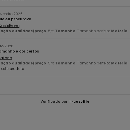
evereiro 2026
que eu procurava
 Castelhano
lação qualidade/preço
: 5
Tamanho
: Tamanho perfeito
Material
/5
iro 2026
amanho e cor certos
Italiano
lação qualidade/preço
: 5
Tamanho
: Tamanho perfeito
Material
/5
este produto
Verificado por
TrustVille