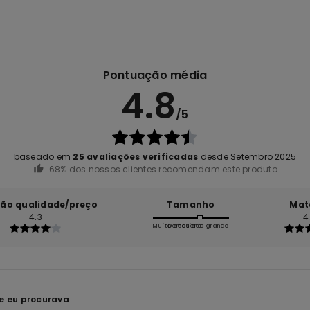
Pontuação média
4.8
/5
baseado em
25 avaliações verificadas
desde Setembro 2025
68% dos nossos clientes recomendam este produto
ção qualidade/preço
Tamanho
Mat
4.3
4
Muito pequeno
Demasiado grande
e eu procurava