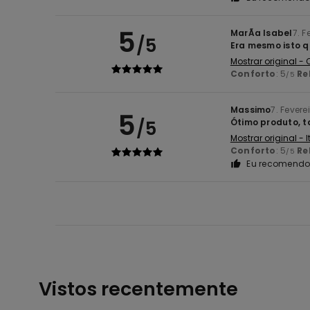
5
MarÃ­a Isabel
7. F
/5
Era mesmo isto 
Mostrar original -
Conforto
: 5
Re
/5
Massimo
7. Fevere
5
/5
Ótimo produto, t
Mostrar original - 
Conforto
: 5
Re
/5
Eu recomendo 
Vistos recentemente