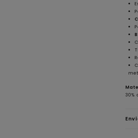
E
P
C
P
B
C
T
R
C
met
Mate
30% a
Env