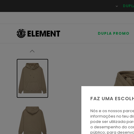
Avançar
DUPL
para
a
informação
do
produto
DUPLA PROMO
FAZ UMA ESCOL
Nós e os nossos parce
informações no teu di
pode ser utilizada pa
o desempenho do cont
público; para desenvo