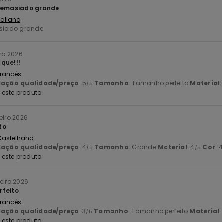
 demasiado grande
Italiano
siado grande
iro 2026
que!!!
 Francês
lação qualidade/preço
: 5
Tamanho
: Tamanho perfeito
Material
/5
este produto
reiro 2026
to
 Castelhano
lação qualidade/preço
: 4
Tamanho
: Grande
Material
: 4
Cor
: 
/5
/5
este produto
reiro 2026
rfeito
 Francês
lação qualidade/preço
: 3
Tamanho
: Tamanho perfeito
Material
:
/5
este produto