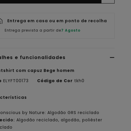
Entrega em casa ou em ponto de recolha
Entrega prevista a partir de
7 Agosto
alhes e funcionalidades
tshirt com capuz Bege homem
o
ELYFT00173
Código de Cor
tkh0
cterísticas
onscious by Nature: Algodão GRS reciclado
ecido:
Algodão reciclado, algodão, poliéster
iclado