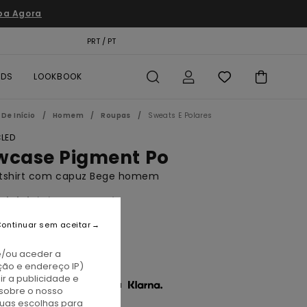
pa Agora
TÃO PRESENTE
PRT / PT
LOCALIZADOR DE LOJAS
RDS
LOOKBOOK
De Início
Homem
Roupas
Sweats E Polares
LED
wcase Pigment Po
tshirt com capuz Bege homem
(25 Avaliações)
BONUS
ontinuar sem aceitar
00
46%
0,50
e/ou aceder a
ção e endereço IP)
r a publicidade e
3 x € 13,50 sem juros com a
sobre o nosso
tuas escolhas para