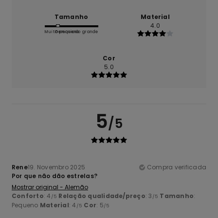
Tamanho
Material
4.0
Muito pequeno
Demasiado grande
Cor
5.0
5
/5
Rene
19. Novembro 2025
Compra verificada
Por que não dão estrelas?
Mostrar original - Alemão
Conforto
: 4
Relação qualidade/preço
: 3
Tamanho
:
/5
/5
Pequeno
Material
: 4
Cor
: 5
/5
/5