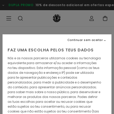
Avançar
DUPLA PROMO
10% de desconto adicional em ofertas especiai
para
a
informação
do
produto
Continuar sem aceitar
FAZ UMA ESCOLHA PELOS TEUS DADOS
Nós e os nossos parceiros utilizamos cookies ou tecnologia
equivalente para armazenar e/ou aceder a informações
no teu dispositivo. Esta informação pessoal (como os teus
dados de navegação e endereço IP) pode ser utilizada
para te apresentar publicações e conteúdos
personalizados; para medir a publicidade e o desempenho
do conteúdo; para apresentar anúncios personalizados;
para saber mais sobre o nosso público; para desenvolver e
melhorar os produtos dos nossos parceiros. Podes definir
as tuas escolhas para aceitar ou recusar cookies que
estão sujeitos ao teu consentimento, ou para recusar
cookies que não estão sujeitos ao teu consentimento (tais