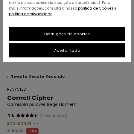
como certos cookies de medição de audiências). Para
mais informações, consulta a nossa
política de Cookies
e
política de privacidade
Definições de cookies
Aceitar tudo
Sweats Decote Redondo
RECYCLED
Cornell Cipher
Camisola pulôver Bege Homem
4.5
(2 Avaliações)
ECO-BONUS
€ 80,00
46%