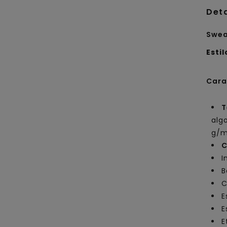
Det
Swea
Estil
Cara
T
alg
g/m
C
I
B
C
E
E
E