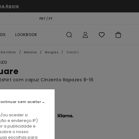
pa Agora
TÃO PRESENTE
PRT / PT
LOCALIZADOR DE LOJAS
RDS
LOOKBOOK
De Início
Menino
Roupas
Sweats
LED
uare
shirt com capuz Cinzento Rapazes 8-16
BONUS
5,00
ontinuar sem aceitar
e/ou aceder a
3 x € 18,33 sem juros com a
ção e endereço IP)
r a publicidade e
sobre o nosso
id Grey Heather
tuas escolhas para