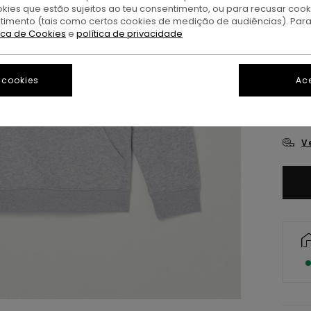
okies que estão sujeitos ao teu consentimento, ou para recusar coo
ntimento (tais como certos cookies de medição de audiências). Par
tica de Cookies
e
política de privacidade
 cookies
Ace
XS/
V