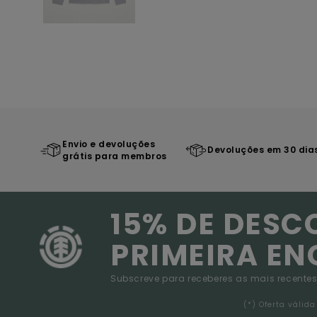
Envio e devoluções
Devoluções em 30 dia
grátis para membros
15% DE DESC
PRIMEIRA E
Subscreve para receberes as mais recentes
(*) Oferta váli