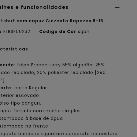
alhes e funcionalidades
tshirt com capuz Cinzento Rapazes 8-16
o
ELBSF00232
Código de Cor
sgbh
cterísticas
ecido:
felpa French terry 55% algodão, 25%
odão reciclado, 20% poliéster reciclado [280
²]
orte:
corte Regular
nterior escovado
olso tipo canguru
apuz forrado com malha simples
stampado à base de água
stampado na frente
tiqueta bandeira signature corporate na costura