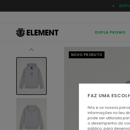
Avançar
DUPL
para
a
informação
do
produto
DUPLA PROMO
NOVO PRODUTO
FAZ UMA ESCOL
Nós e os nossos parce
informações no teu di
pode ser utilizada pa
o desempenho do cont
público; para desenvo