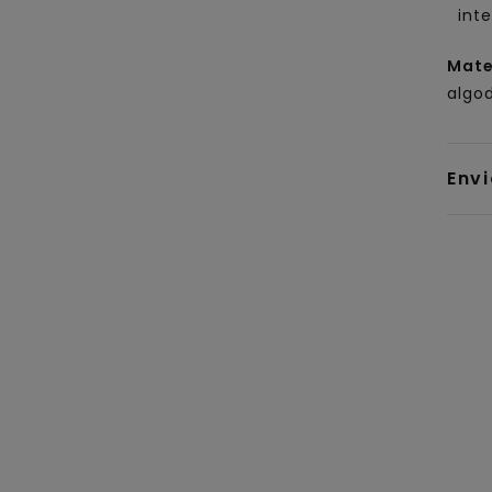
inte
Mate
algod
Env