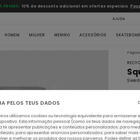
A PROMO
10% de desconto adicional em ofertas especiais
Pou
AJUDA
CAR
HOMEM
MULHER
MENINO
ACESSÓRIOS
SKATEBOA
Página 
RECYC
Sq
Sweat
ECO-
€ 5
HA PELOS TEUS DADOS
C
iros utilizamos cookies ou tecnologia equivalente para armazenar 
Paga 
spositivo. Esta informação pessoal (como os teus dados de navega
ra te apresentar publicações e conteúdos personalizados; para medi
eúdo; para apresentar anúncios personalizados; para saber mais 
M
Cor
lver e melhorar os produtos dos nossos parceiros. Podes definir as 