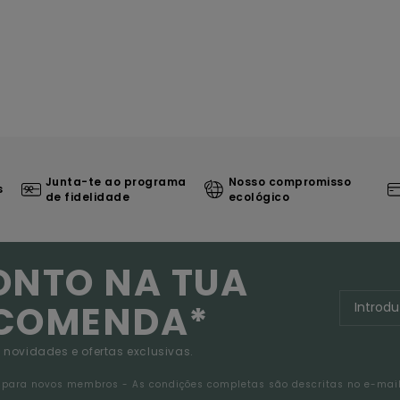
Junta-te ao programa
Nosso compromisso
s
de fidelidade
ecológico
ONTO NA TUA
NCOMENDA*
 novidades e ofertas exclusivas.
da para novos membros - As condições completas são descritas no e-mai