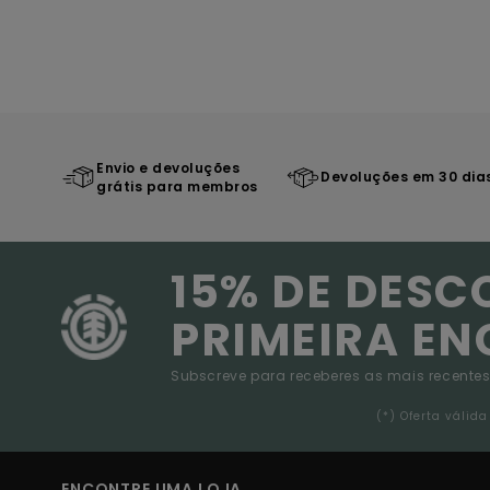
Envio e devoluções
Devoluções em 30 dia
grátis para membros
15% DE DESC
PRIMEIRA E
Subscreve para receberes as mais recentes
(*) Oferta váli
ENCONTRE UMA LOJA