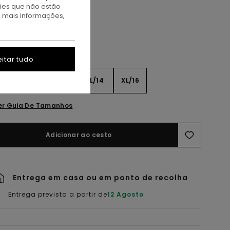
kies que não estão
a mais informações,
itar tudo
8
S/10
M/12
L/14
XL/16
er Guia De Tamanhos
Adicionar ao cesto
Entrega em casa ou em ponto de recolha
Entrega prevista a partir de
12 Agosto