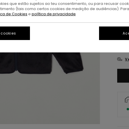
okies que estão sujeitos ao teu consentimento, ou para recusar coo
ntimento (tais como certos cookies de medição de audiências). Par
tica de Cookies
e
política de privacidade
 cookies
Ace
XS/
V