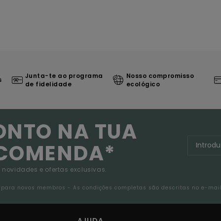
Junta-te ao programa
Nosso compromisso
s
de fidelidade
ecológico
ONTO NA TUA
NCOMENDA*
 novidades e ofertas exclusivas.
da para novos membros - As condições completas são descritas no e-mai
AJUDA