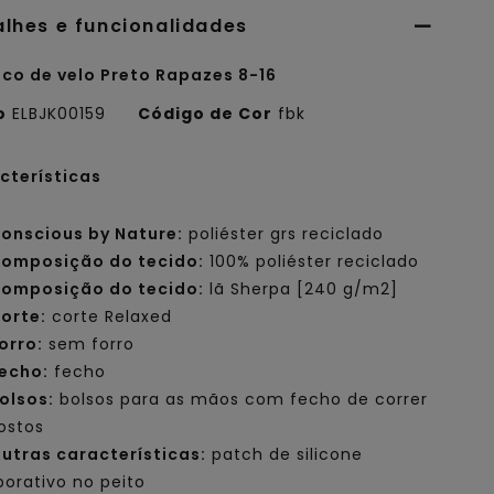
alhes e funcionalidades
co de velo Preto Rapazes 8-16
o
ELBJK00159
Código de Cor
fbk
cterísticas
onscious by Nature:
poliéster grs reciclado
omposição do tecido:
100% poliéster reciclado
omposição do tecido:
lã Sherpa [240 g/m2]
orte:
corte Relaxed
orro:
sem forro
echo:
fecho
olsos:
bolsos para as mãos com fecho de correr
ostos
utras características:
patch de silicone
porativo no peito