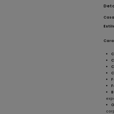
Det
Casa
Estil
Cara
C
C
C
C
F
F
B
exp
O
cor