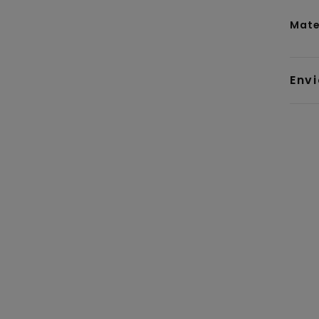
Mate
Env