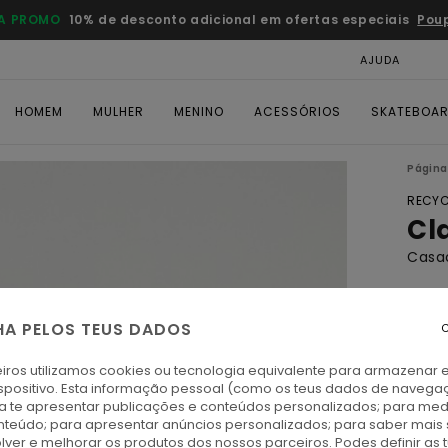
A PROMO
10% de desconto adicional em ofertas especiais
Pou
AJUDA
CAR
HOMEM
MULHER
MENINO
ACESSÓRIOS
SKATEBOA
Página 
RECYC
Cl
Casac
ECO-
€ 7
HA PELOS TEUS DADOS
C
iros utilizamos cookies ou tecnologia equivalente para armazenar 
Paga 
spositivo. Esta informação pessoal (como os teus dados de navega
ra te apresentar publicações e conteúdos personalizados; para medi
eúdo; para apresentar anúncios personalizados; para saber mais 
F
Cor
lver e melhorar os produtos dos nossos parceiros. Podes definir as 