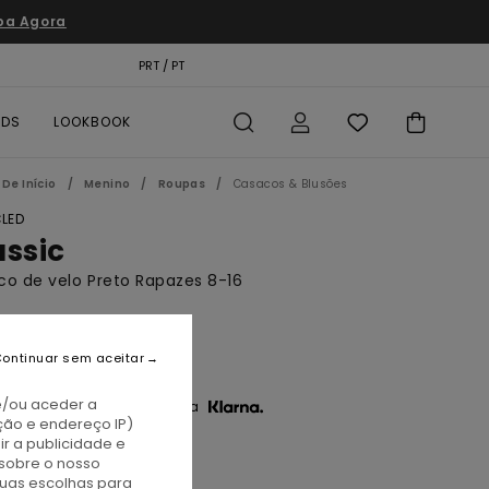
pa Agora
TÃO PRESENTE
PRT / PT
LOCALIZADOR DE LOJAS
RDS
LOOKBOOK
De Início
Menino
Roupas
Casacos & Blusões
LED
assic
o de velo Preto Rapazes 8-16
BONUS
5,00
ontinuar sem aceitar
e/ou aceder a
3 x € 25,00 sem juros com a
ção e endereço IP)
r a publicidade e
sobre o nosso
lint Black
tuas escolhas para