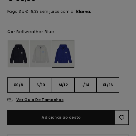
Paga 3 x € 18,33 sem juros com a
Bellweather Blue
Cor
XS/8
S/10
M/12
L/14
XL/16
Ver Guia De Tamanhos
Adicionar ao cesto