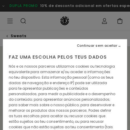
Avançar
DUPLA PROMO
10% de desconto adicional em ofertas esp
para
a
informação
do
produto
Sweats
Continuar sem aceitar
NOVO PRODUTO
FAZ UMA ESCOLHA PELOS TEUS DADOS
Nós e os nossos parceiros utilizamos cookies ou tecnologia
equivalente para armazenar e/ou aceder a informações
no teu dispositivo. Esta informação pessoal (como os teus
dados de navegação e endereço IP) pode ser utilizada
para te apresentar publicações e conteúdos
personalizados; para medir a publicidade e o desempenho
do conteúdo; para apresentar anúncios personalizados;
para saber mais sobre o nosso público; para desenvolver e
melhorar os produtos dos nossos parceiros. Podes definir
as tuas escolhas para aceitar ou recusar cookies que
estão sujeitos ao teu consentimento, ou para recusar
cookies que não estão sujeitos ao teu consentimento (tais