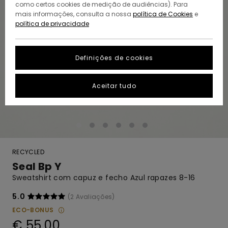
como certos cookies de medição de audiências). Para
mais informações, consulta a nossa
política de Cookies
e
política de privacidade
Definições de cookies
Aceitar tudo
RECYCLED
Seal Bp Y
Sweatshirt com capuz e fecho Azul rapazes 8-16
5.0
(2 Avaliações)
ECO-BONUS
€ 55,00