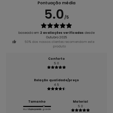
Pontuação média
5.0
/5
baseado em
2 avaliações verificadas
desde
Outubro 2025
50% dos nossos clientes recomendam este
produto
Conforto
5.0
Relação qualidade/preço
4.5
Tamanho
Material
5.0
Muito pequeno
Demasiado grande