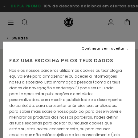
Avançar
DUPLA PROMO
10% de desconto adicional em ofertas especia
para
a
informação
do
produto
Sweats
Continuar sem aceitar
NOVO PRODUTO
FAZ UMA ESCOLHA PELOS TEUS DADOS
Nós e os nossos parceiros utilizamos cookies ou tecnologia
equivalente para armazenar e/ou aceder a informações
no teu dispositivo. Esta informação pessoal (como os teus
dados de navegação e endereço IP) pode ser utilizada
para te apresentar publicações e conteúdos
personalizados; para medir a publicidade e o desempenho
do conteúdo; para apresentar anúncios personalizados;
para saber mais sobre o nosso público; para desenvolver e
melhorar os produtos dos nossos parceiros. Podes definir
as tuas escolhas para aceitar ou recusar cookies que
estão sujeitos ao teu consentimento, ou para recusar
cookies que não estão sujeitos ao teu consentimento (tais