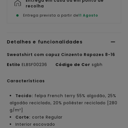
Entrega em casa ou em ponto de
recolha
Entrega prevista a partir de
11 Agosto
Detalhes e funcionalidades
Sweatshirt com capuz Cinzento Rapazes 8-16
Estilo
ELBSF00236
Código de Cor
sgbh
Características
Tecido:
felpa French terry 55% algodão, 25%
algodão reciclado, 20% poliéster reciclado [280
g/m²]
Corte:
corte Regular
Interior escovado