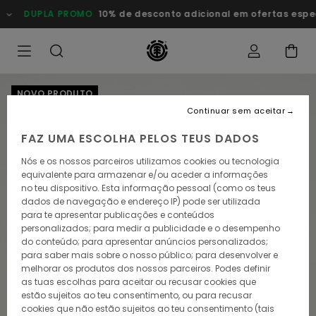
Avançar
DUPLA PROMO
10% de desconto adicional em ofertas esp
para
a
informação
do
produto
NOVO PRODUTO
Continuar sem aceitar
FAZ UMA ESCOLHA PELOS TEUS DADOS
Nós e os nossos parceiros utilizamos cookies ou tecnologia
equivalente para armazenar e/ou aceder a informações
no teu dispositivo. Esta informação pessoal (como os teus
dados de navegação e endereço IP) pode ser utilizada
para te apresentar publicações e conteúdos
personalizados; para medir a publicidade e o desempenho
do conteúdo; para apresentar anúncios personalizados;
para saber mais sobre o nosso público; para desenvolver e
melhorar os produtos dos nossos parceiros. Podes definir
as tuas escolhas para aceitar ou recusar cookies que
estão sujeitos ao teu consentimento, ou para recusar
cookies que não estão sujeitos ao teu consentimento (tais