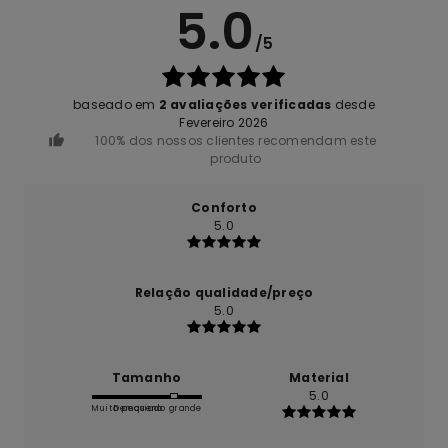
5.0
/5
baseado em
2 avaliações verificadas
desde
Fevereiro 2026
100% dos nossos clientes recomendam este
produto
Conforto
5.0
Relação qualidade/preço
5.0
Tamanho
Material
5.0
Muito pequeno
Demasiado grande