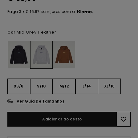
Paga 3 x € 16,67 sem juros com a
Mid Grey Heather
Cor
XS/8
S/10
M/12
L/14
XL/16
Ver Guia De Tamanhos
Adicionar ao cesto