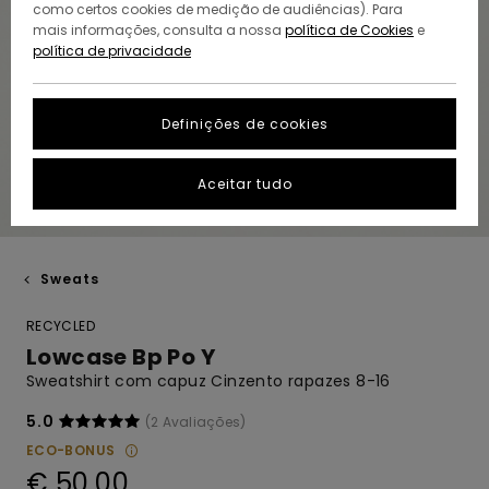
como certos cookies de medição de audiências). Para
mais informações, consulta a nossa
política de Cookies
e
política de privacidade
Definições de cookies
Aceitar tudo
Sweats
RECYCLED
Lowcase Bp Po Y
Sweatshirt com capuz Cinzento rapazes 8-16
5.0
(2 Avaliações)
ECO-BONUS
€ 50,00