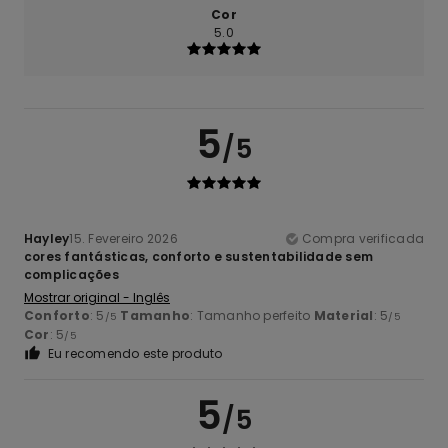
Cor
5.0
5
/5
Hayley
15. Fevereiro 2026
Compra verificada
cores fantásticas, conforto e sustentabilidade sem
complicações
Mostrar original - Inglês
Conforto
: 5
Tamanho
: Tamanho perfeito
Material
: 5
/5
/5
Cor
: 5
/5
Eu recomendo este produto
5
/5