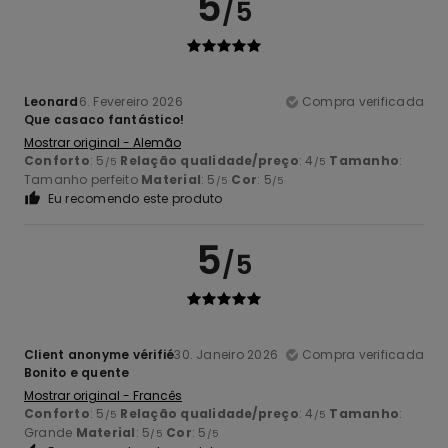
5
/5
Leonard
6. Fevereiro 2026
Compra verificada
Que casaco fantástico!
Mostrar original - Alemão
Conforto
: 5
Relação qualidade/preço
: 4
Tamanho
:
/5
/5
Tamanho perfeito
Material
: 5
Cor
: 5
/5
/5
Eu recomendo este produto
5
/5
Client anonyme vérifié
30. Janeiro 2026
Compra verificada
Bonito e quente
Mostrar original - Francês
Conforto
: 5
Relação qualidade/preço
: 4
Tamanho
:
/5
/5
Grande
Material
: 5
Cor
: 5
/5
/5