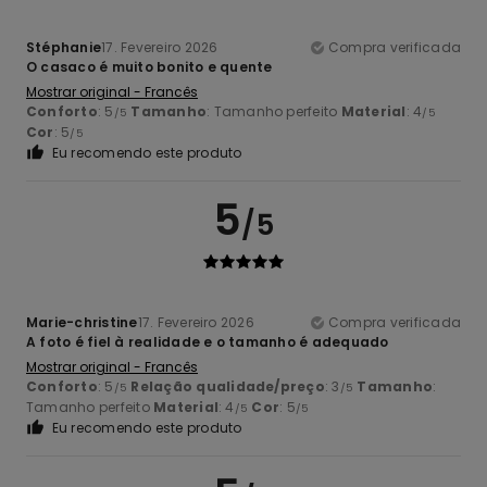
Stéphanie
17. Fevereiro 2026
Compra verificada
O casaco é muito bonito e quente
Mostrar original - Francês
Conforto
: 5
Tamanho
: Tamanho perfeito
Material
: 4
/5
/5
Cor
: 5
/5
Eu recomendo este produto
5
/5
Marie-christine
17. Fevereiro 2026
Compra verificada
A foto é fiel à realidade e o tamanho é adequado
Mostrar original - Francês
Conforto
: 5
Relação qualidade/preço
: 3
Tamanho
:
/5
/5
Tamanho perfeito
Material
: 4
Cor
: 5
/5
/5
Eu recomendo este produto