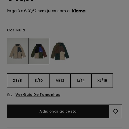
Paga 3 x € 31,67 sem juros com a
Multi
Cor
XS/8
S/10
M/12
L/14
XL/16
Ver Guia De Tamanhos
Adicionar ao cesto