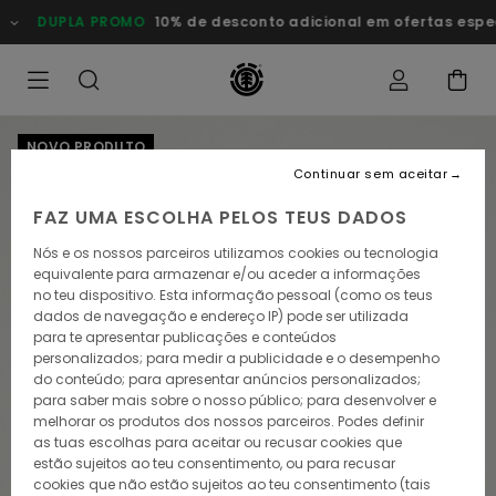
Avançar
DUPLA PROMO
10% de desconto adicional em ofertas especiais
para
a
informação
do
produto
NOVO PRODUTO
Continuar sem aceitar
FAZ UMA ESCOLHA PELOS TEUS DADOS
Nós e os nossos parceiros utilizamos cookies ou tecnologia
equivalente para armazenar e/ou aceder a informações
no teu dispositivo. Esta informação pessoal (como os teus
dados de navegação e endereço IP) pode ser utilizada
para te apresentar publicações e conteúdos
personalizados; para medir a publicidade e o desempenho
do conteúdo; para apresentar anúncios personalizados;
para saber mais sobre o nosso público; para desenvolver e
melhorar os produtos dos nossos parceiros. Podes definir
as tuas escolhas para aceitar ou recusar cookies que
estão sujeitos ao teu consentimento, ou para recusar
cookies que não estão sujeitos ao teu consentimento (tais