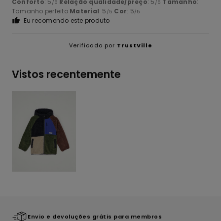
Conforto
: 5
Relação qualidade/preço
: 5
Tamanho
:
/5
/5
Tamanho perfeito
Material
: 5
Cor
: 5
/5
/5
Eu recomendo este produto
Verificado por
TrustVille
Vistos recentemente
Envio e devoluções grátis para membros