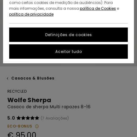
como certos cookies de medição de audiências). Para
mais informações, consulta a nossa
política de Cookies
e
política de privacidade
Definições de cookies
Aceitar tudo
Casacos & Blusões
RECYCLED
Wolfe Sherpa
Casaco de sherpa Multi rapazes 8-16
5.0
(7 Avaliações)
ECO-BONUS
€ 95,00