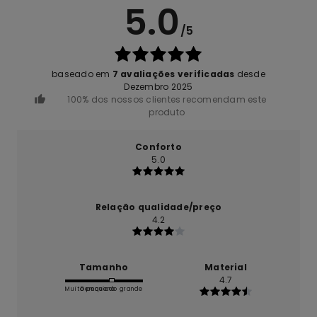
5.0
/5
baseado em
7 avaliações verificadas
desde
Dezembro 2025
100% dos nossos clientes recomendam este
produto
Conforto
5.0
Relação qualidade/preço
4.2
Tamanho
Material
4.7
Muito pequeno
Demasiado grande