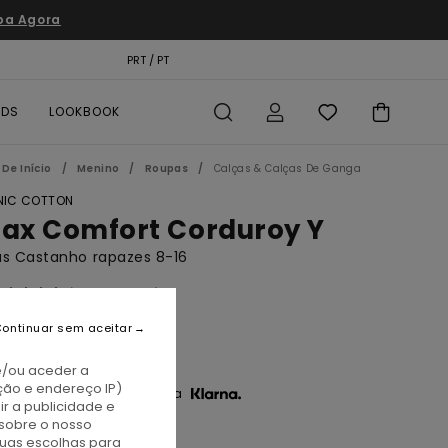
pa Agora
TÃO PRESENTE
PRT / PT
LOCALIZADOR DE LOJAS
RDS
LOOKBOOK
De Início
Menino
Roupas
Calças & Calças De Ganga
IC COTTON
lax Comfort Corduroy Y
as Castanho rapazes 8-16
(2 Avaliações)
BONUS
ontinuar sem aceitar
5,00
e/ou aceder a
ção e endereço IP)
3 x € 25,00 sem juros com a
r a publicidade e
sobre o nosso
tuas escolhas para