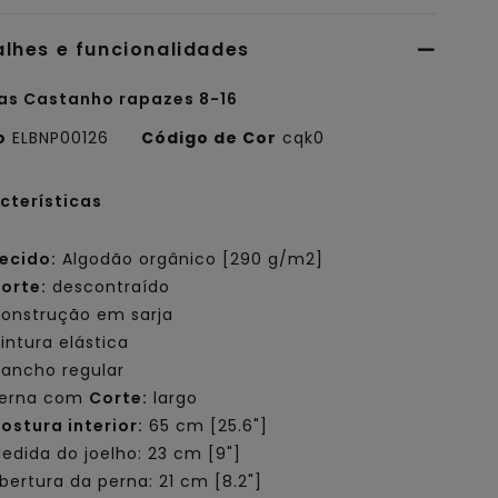
alhes e funcionalidades
as Castanho rapazes 8-16
o
ELBNP00126
Código de Cor
cqk0
cterísticas
ecido:
Algodão orgânico [290 g/m2]
orte:
descontraído
onstrução em sarja
intura elástica
ancho regular
erna com
Corte:
largo
ostura interior:
65 cm [25.6"]
edida do joelho: 23 cm [9"]
bertura da perna: 21 cm [8.2"]