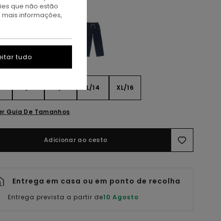
kies que não estão
epia
a mais informações,
itar tudo
8
S/10
M/12
L/14
XL/16
er Guia De Tamanhos
Adicionar ao cesto
Entrega em casa ou em ponto de recolha
Entrega prevista a partir de
10 Agosto