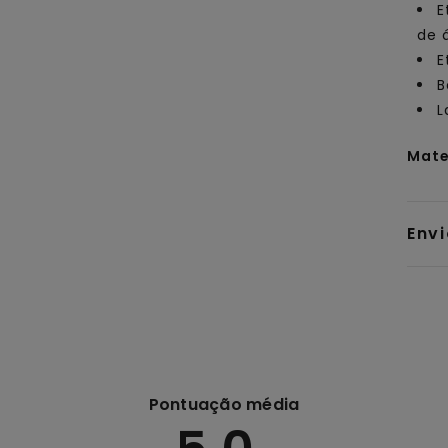
E
de 
E
B
L
Mate
Env
Pontuação média