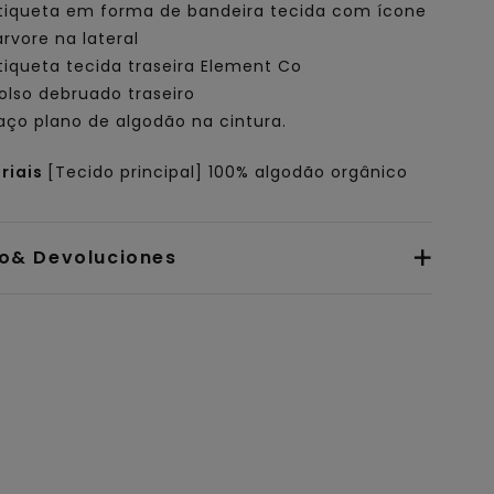
tiqueta em forma de bandeira tecida com ícone
árvore na lateral
tiqueta tecida traseira Element Co
olso debruado traseiro
aço plano de algodão na cintura.
riais
[Tecido principal] 100% algodão orgânico
io& Devoluciones