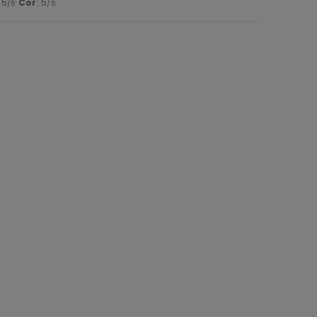
: 5
Cor
: 5
/5
/5