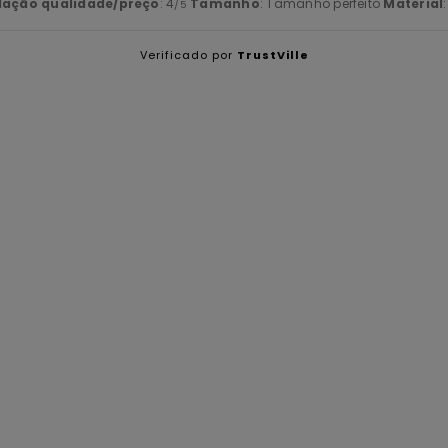
lação qualidade/preço
: 4
Tamanho
: Tamanho perfeito
Material
/5
Verificado por
TrustVille