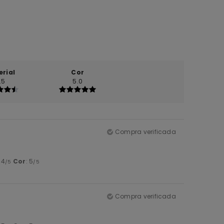
erial
Cor
.5
5.0
Compra verificada
: 4
Cor
: 5
/5
/5
Compra verificada