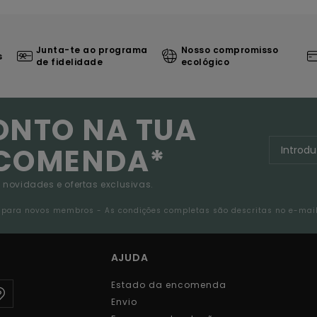
Junta-te ao programa
Nosso compromisso
s
de fidelidade
ecológico
ONTO NA TUA
NCOMENDA*
 novidades e ofertas exclusivas.
da para novos membros - As condições completas são descritas no e-mai
AJUDA
Estado da encomenda
Envio