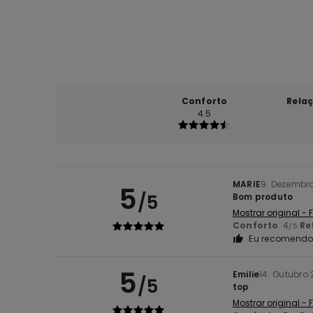
Conforto
Rela
4.5
MARIE
9. Dezembr
5
/5
Bom produto
Mostrar original -
Conforto
: 4
Re
/5
Eu recomendo 
5
Emilie
14. Outubro
/5
top
Mostrar original -