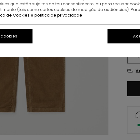
okies que estão sujeitos ao teu consentimento, ou para recusar coo
S
Cor
ntimento (tais como certos cookies de medição de audiências). Par
tica de Cookies
e
política de privacidade
 cookies
Ace
XS/
V