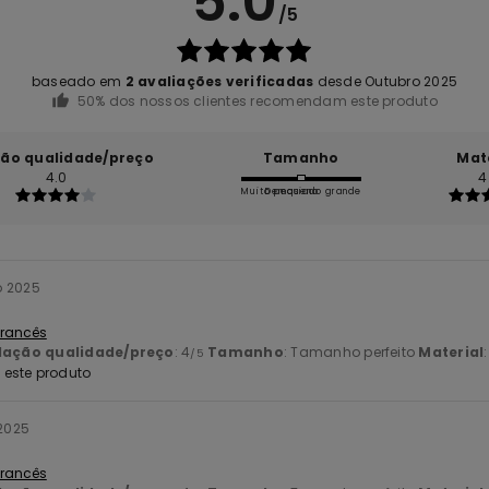
5.0
/5
baseado em
2 avaliações verificadas
desde Outubro 2025
50% dos nossos clientes recomendam este produto
ção qualidade/preço
Tamanho
Mat
4.0
4
Muito pequeno
Demasiado grande
o 2025
 Francês
lação qualidade/preço
: 4
Tamanho
: Tamanho perfeito
Material
/5
este produto
 2025
 Francês