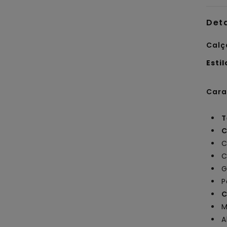
Det
Calç
Estil
Cara
T
C
C
C
G
P
C
M
A