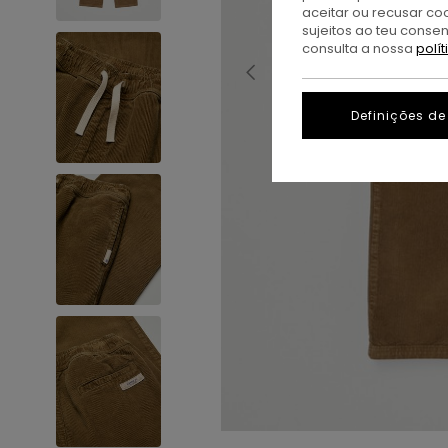
aceitar ou recusar co
sujeitos ao teu conse
consulta a nossa
polí
Definições de