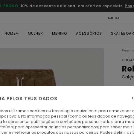
A PROMO
10% de desconto adicional em ofertas especiais
Pou
AJUDA
CAR
HOMEM
MULHER
MENINO
ACESSÓRIOS
SKATEBOA
Página 
ORGAN
Re
Calç
5.0
ECO-
HA PELOS TEUS DADOS
C
€ 7
iros utilizamos cookies ou tecnologia equivalente para armazenar 
spositivo. Esta informação pessoal (como os teus dados de navega
Paga 
ra te apresentar publicações e conteúdos personalizados; para medi
eúdo; para apresentar anúncios personalizados; para saber mais 
lver e melhorar os produtos dos nossos parceiros. Podes definir as 