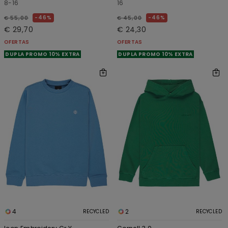
8-16
16
46%
46%
€ 55,00
€ 45,00
€ 29,70
€ 24,30
OFERTAS
OFERTAS
DUPLA PROMO 10% EXTRA
DUPLA PROMO 10% EXTRA
4
2
RECYCLED
RECYCLED