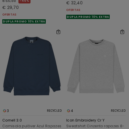
46%
€ 55,00
€ 32,40
€ 29,70
OFERTAS
OFERTAS
DUPLA PROMO 10% EXTRA
DUPLA PROMO 10% EXTRA
3
4
RECYCLED
RECYCLED
Cornell 3.0
Icon Embroidery Cr Y
Camisola pulôver Azul Rapazes
Sweatshirt Cinzento rapazes 8-