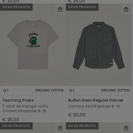
€ 20,00
€ 25,00
NOVO PRODUTO
NOVO PRODUTO
1
1
ORGANIC COTTON
ORGANIC COTTON
Teaching Snake
Button Down Regular Flannel
T-shirt de manga curta
Camisa Azul Rapazes 8-16
Cinzento Rapazes 8-16
€ 60,00
€ 25,00
NOVO PRODUTO
NOVO PRODUTO