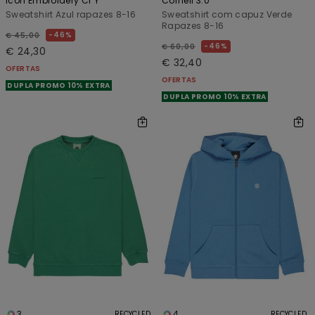
Icon Embroidery Cr Y
Cornell 3.0
Sweatshirt Azul rapazes 8-16
Sweatshirt com capuz Verde
Rapazes 8-16
46%
€ 45,00
46%
€ 60,00
€ 24,30
€ 32,40
OFERTAS
OFERTAS
DUPLA PROMO 10% EXTRA
DUPLA PROMO 10% EXTRA
3
4
RECYCLED
RECYCLED