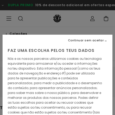
Avançar
O
10% de desconto adicional em ofertas especiais
Poupa Agor
para
a
seleção
da
grelha
de
produtos
Coleções
Seal
Continuar sem aceitar
FAZ UMA ESCOLHA PELOS TEUS DADOS
Element x Timber!
Element x Floor
Icon
Nós e os nossos parceiros utilizamos cookies ou tecnologia
equivalente para armazenar e/ou aceder a informações
no teu dispositivo. Esta informação pessoal (como os teus
dados de navegação e endereço IP) pode ser utilizada
Fica atento/a, os produtos voltam em
para te apresentar publicações e conteúdos
personalizados; para medir a publicidade e o desempenho
breve
do conteúdo; para apresentar anúncios personalizados;
para saber mais sobre o nosso público; para desenvolver e
melhorar os produtos dos nossos parceiros. Podes definir
as tuas escolhas para aceitar ou recusar cookies que
Também poderás gostar
estão sujeitos ao teu consentimento, ou para recusar
cookies que não estão sujeitos ao teu consentimento (tais