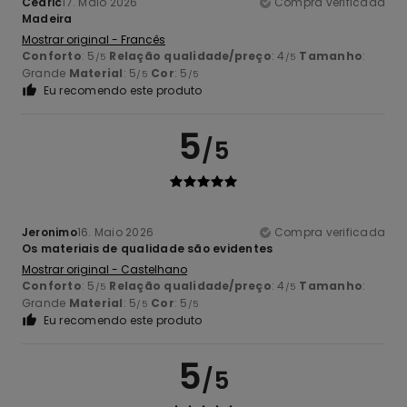
Cedric
17. Maio 2026
Compra verificada
Madeira
Mostrar original - Francês
Conforto
: 5
Relação qualidade/preço
: 4
Tamanho
:
/5
/5
Grande
Material
: 5
Cor
: 5
/5
/5
Eu recomendo este produto
5
/5
Jeronimo
16. Maio 2026
Compra verificada
Os materiais de qualidade são evidentes
Mostrar original - Castelhano
Conforto
: 5
Relação qualidade/preço
: 4
Tamanho
:
/5
/5
Grande
Material
: 5
Cor
: 5
/5
/5
Eu recomendo este produto
5
/5