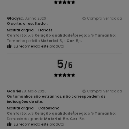
Gladys
2. Junho 2026
Compra verificada
O corte, o resultado...
Mostrar original - Francês
Conforto
: 5
Relação qualidade/preço
: 5
Tamanho
:
/5
/5
Tamanho perfeito
Material
: 5
Cor
: 5
/5
/5
Eu recomendo este produto
5
/5
Gabriel
28. Maio 2026
Compra verificada
Os tamanhos são estranhos, não correspondem às
indicações do site.
Mostrar original - Castelhano
Conforto
: 5
Relação qualidade/preço
: 5
Tamanho
:
/5
/5
Demasiado grande
Material
: 5
Cor
: 5
/5
/5
Eu recomendo este produto