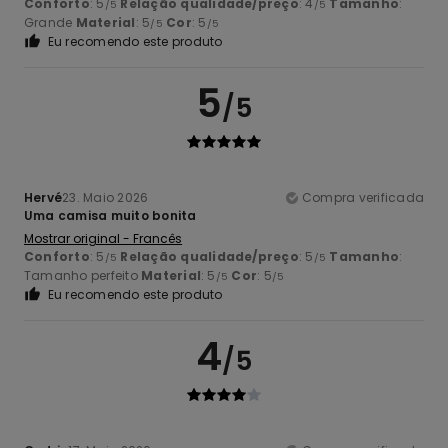
Conforto
: 5
Relação qualidade/preço
: 4
Tamanho
:
/5
/5
Grande
Material
: 5
Cor
: 5
/5
/5
Eu recomendo este produto
5
/5
Hervé
23. Maio 2026
Compra verificada
Uma camisa muito bonita
Mostrar original - Francês
Conforto
: 5
Relação qualidade/preço
: 5
Tamanho
:
/5
/5
Tamanho perfeito
Material
: 5
Cor
: 5
/5
/5
Eu recomendo este produto
4
/5