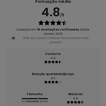
Pontuação média
4.8
/5
baseado em
19 avaliações verificadas
desde
Janeiro 2026
84% dos nossos clientes recomendam este
produto
Conforto
4.8
Relação qualidade/preço
4.3
Tamanho
Material
4.9
Muito pequeno
Demasiado grande