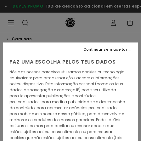
Avançar
DUPLA PROMO
10% de desconto adicional em ofertas esp
para
a
informação
do
produto
Camisas
Continuar sem aceitar
FAZ UMA ESCOLHA PELOS TEUS DADOS
Nós e os nossos parceiros utilizamos cookies ou tecnologia
equivalente para armazenar e/ou aceder a informações
no teu dispositivo. Esta informação pessoal (como os teus
dados de navegação e endereço IP) pode ser utilizada
para te apresentar publicações e conteúdos
personalizados; para medir a publicidade e o desempenho
do conteúdo; para apresentar anúncios personalizados;
para saber mais sobre o nosso público; para desenvolver e
melhorar os produtos dos nossos parceiros. Podes definir
as tuas escolhas para aceitar ou recusar cookies que
estão sujeitos ao teu consentimento, ou para recusar
cookies que não estão sujeitos ao teu consentimento (tais