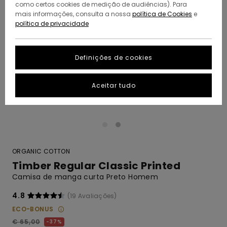
como certos cookies de medição de audiências). Para
mais informações, consulta a nossa
política de Cookies
e
política de privacidade
Definições de cookies
Aceitar tudo
ORGANIC COTTON
Timber Regular Classic Printed
Camisa de manga curta Preto Homem
4.8
(19 Avaliações)
ECO-BONUS
€ 65,00
37%