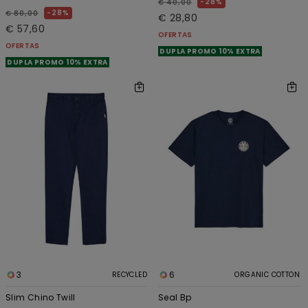
28%
€ 40,00
28%
€ 80,00
€ 28,80
€ 57,60
OFERTAS
OFERTAS
DUPLA PROMO 10% EXTRA
DUPLA PROMO 10% EXTRA
3
6
RECYCLED
ORGANIC COTTON
Slim Chino Twill
Seal Bp