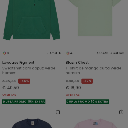
9
4
RECYCLED
ORGANIC COTTON
Lowcase Pigment
Blazin Chest
Sweatshirt com capuz Verde
T-shirt de manga curta Verde
Homem
homem
46%
37%
€ 75,00
€ 30,00
€ 40,50
€ 18,90
OFERTAS
OFERTAS
DUPLA PROMO 10% EXTRA
DUPLA PROMO 10% EXTRA