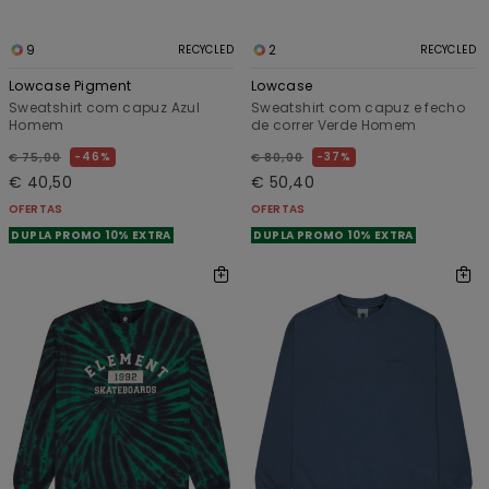
9
2
RECYCLED
RECYCLED
Lowcase Pigment
Lowcase
Sweatshirt com capuz Azul
Sweatshirt com capuz e fecho
Homem
de correr Verde Homem
46%
37%
€ 75,00
€ 80,00
€ 40,50
€ 50,40
OFERTAS
OFERTAS
DUPLA PROMO 10% EXTRA
DUPLA PROMO 10% EXTRA