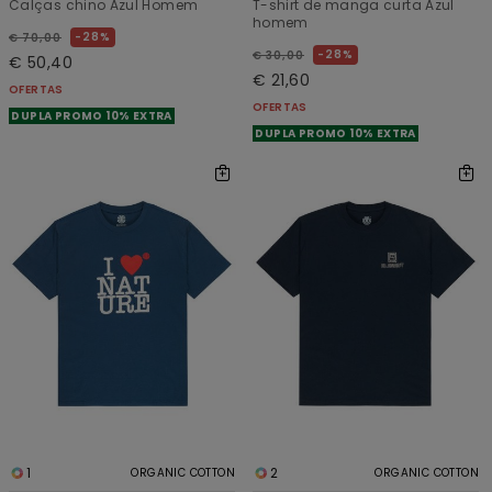
Calças chino Azul Homem
T-shirt de manga curta Azul
homem
28%
€ 70,00
28%
€ 30,00
€ 50,40
€ 21,60
OFERTAS
OFERTAS
DUPLA PROMO 10% EXTRA
DUPLA PROMO 10% EXTRA
1
2
ORGANIC COTTON
ORGANIC COTTON