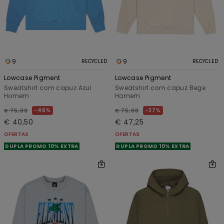
9
9
RECYCLED
RECYCLED
Lowcase Pigment
Lowcase Pigment
Sweatshirt com capuz Azul
Sweatshirt com capuz Bege
Homem
Homem
46%
37%
€ 75,00
€ 75,00
€ 40,50
€ 47,25
OFERTAS
OFERTAS
DUPLA PROMO 10% EXTRA
DUPLA PROMO 10% EXTRA