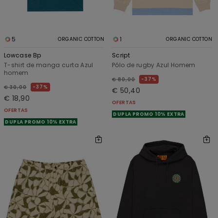
5
1
ORGANIC COTTON
ORGANIC COTTON
Lowcase Bp
Script
T-shirt de manga curta Azul
Pólo de rugby Azul Homem
homem
37%
€ 80,00
37%
€ 30,00
€ 50,40
€ 18,90
OFERTAS
OFERTAS
DUPLA PROMO 10% EXTRA
DUPLA PROMO 10% EXTRA