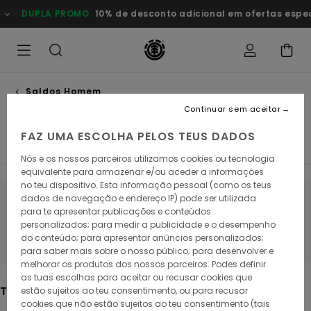
Avançar
O
10% de desconto adicional em ofertas especiais
Poupa Agor
para
a
seleção
da
grelha
de
produtos
Saldos Homem
Acessórios
Continuar sem aceitar
FAZ UMA ESCOLHA PELOS TEUS DADOS
T-shirts
Camisas
Calções
Sweats
Calças
Ca
Nós e os nossos parceiros utilizamos cookies ou tecnologia
equivalente para armazenar e/ou aceder a informações
no teu dispositivo. Esta informação pessoal (como os teus
dados de navegação e endereço IP) pode ser utilizada
Fica atento/a, os produtos voltam em
para te apresentar publicações e conteúdos
personalizados; para medir a publicidade e o desempenho
breve
do conteúdo; para apresentar anúncios personalizados;
para saber mais sobre o nosso público; para desenvolver e
melhorar os produtos dos nossos parceiros. Podes definir
as tuas escolhas para aceitar ou recusar cookies que
Também poderás gostar
estão sujeitos ao teu consentimento, ou para recusar
cookies que não estão sujeitos ao teu consentimento (tais