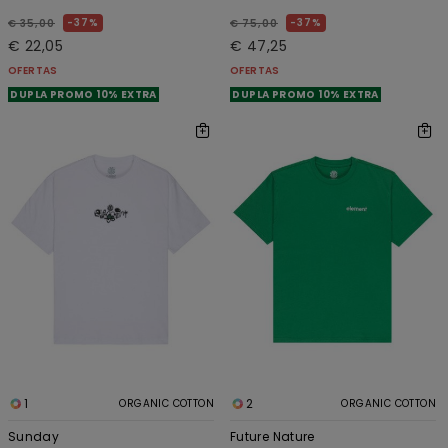
37%
37%
€ 35,00
€ 75,00
€ 22,05
€ 47,25
OFERTAS
OFERTAS
DUPLA PROMO 10% EXTRA
DUPLA PROMO 10% EXTRA
1
2
ORGANIC COTTON
ORGANIC COTTON
Sunday
Future Nature