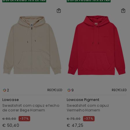
DUPLA PROMO 10% EXTRA
DUPLA PROMO 10% EXTRA
2
9
RECYCLED
RECYCLED
Lowcase
Lowcase Pigment
Sweatshirt com capuz e fecho
Sweatshirt com capuz
de correr Bege Homem
Vermelho Homem
37%
37%
€ 80,00
€ 75,00
€ 50,40
€ 47,25