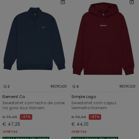
2
4
RECYCLED
RECYCLED
Element Co
Simple Logo
Sweatshirt com fecho de correr
Sweatshirt com capuz
na gola Azul Homem
Vermelho Homem
37%
37%
€ 75,00
€ 70,00
€ 47,25
€ 44,10
OFERTAS
OFERTAS