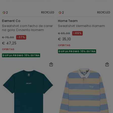
2
2
RECYCLED
RECYCLED
Element Co
Home Team
Sweatshirt com fecho de correr
Sweatshirt Vermelho Homem
na gola Cinzento Homem
46%
€ 65,00
37%
€ 75,00
€ 35,10
€ 47,25
OFERTAS
OFERTAS
DUPLA PROMO 10% EXTRA
DUPLA PROMO 10% EXTRA