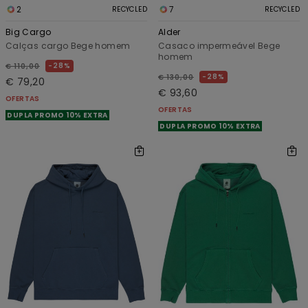
2
7
RECYCLED
RECYCLED
Big Cargo
Alder
Calças cargo Bege homem
Casaco impermeável Bege
homem
28%
€ 110,00
28%
€ 130,00
€ 79,20
€ 93,60
OFERTAS
OFERTAS
DUPLA PROMO 10% EXTRA
DUPLA PROMO 10% EXTRA