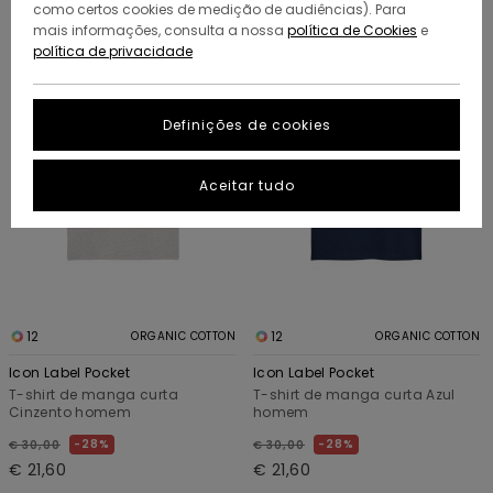
como certos cookies de medição de audiências). Para
Avançar
Avançar
mais informações, consulta a nossa
política de Cookies
e
para
para
política de privacidade
procurar
ordenar
critérios
por
de
filtragem
Definições de cookies
Aceitar tudo
12
12
ORGANIC COTTON
ORGANIC COTTON
Icon Label Pocket
Icon Label Pocket
T-shirt de manga curta
T-shirt de manga curta Azul
Cinzento homem
homem
28%
28%
€ 30,00
€ 30,00
€ 21,60
€ 21,60