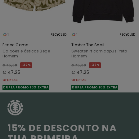
1
1
RECYCLED
RECYCLED
Peace Camo
Timber The Snail
Calções elásticos Bege
Sweatshirt com capuz Preto
Homem
Homem
37%
37%
€ 75,00
€ 75,00
€ 47,25
€ 47,25
OFERTAS
OFERTAS
DUPLA PROMO 10% EXTRA
DUPLA PROMO 10% EXTRA
15% DE DESCONTO NA
TUA PRIMEIRA