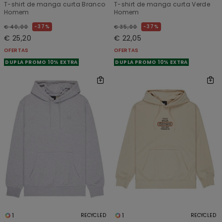
T-shirt de manga curta Branco
T-shirt de manga curta Verde
Homem
Homem
37%
37%
€ 40,00
€ 35,00
€ 25,20
€ 22,05
OFERTAS
OFERTAS
DUPLA PROMO 10% EXTRA
DUPLA PROMO 10% EXTRA
1
1
RECYCLED
RECYCLED