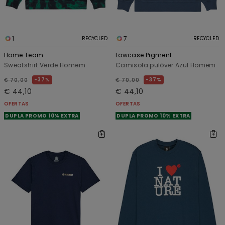
1
7
RECYCLED
RECYCLED
Home Team
Lowcase Pigment
Sweatshirt Verde Homem
Camisola pulôver Azul Homem
37%
37%
€ 70,00
€ 70,00
€ 44,10
€ 44,10
OFERTAS
OFERTAS
DUPLA PROMO 10% EXTRA
DUPLA PROMO 10% EXTRA