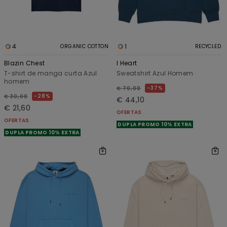
4
1
ORGANIC COTTON
RECYCLED
Blazin Chest
I Heart
T-shirt de manga curta Azul
Sweatshirt Azul Homem
homem
37%
€ 70,00
28%
€ 30,00
€ 44,10
€ 21,60
OFERTAS
OFERTAS
DUPLA PROMO 10% EXTRA
DUPLA PROMO 10% EXTRA