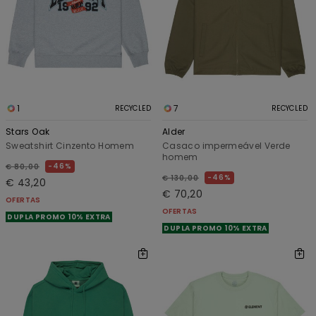
1
7
RECYCLED
RECYCLED
Stars Oak
Alder
Sweatshirt Cinzento Homem
Casaco impermeável Verde
homem
46%
€ 80,00
46%
€ 130,00
€ 43,20
€ 70,20
OFERTAS
OFERTAS
DUPLA PROMO 10% EXTRA
DUPLA PROMO 10% EXTRA