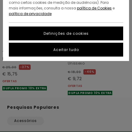
como certos cookies de medição de audiências). Para
mais informações, consulta a nossa
política de Cookies
e
política de privacidade
Definições de cookies
1
4
RECYCLED
Aceitar tudo
Timber
High Icon Y
Boné Clipback Preto Rapazes
Gorro clássico Vermelho
Unissexo
37%
€ 25,00
46%
€ 18,00
€ 15,75
€ 9,72
OFERTAS
OFERTAS
DUPLA PROMO 10% EXTRA
DUPLA PROMO 10% EXTRA
Pesquisas Populares
Acessórios