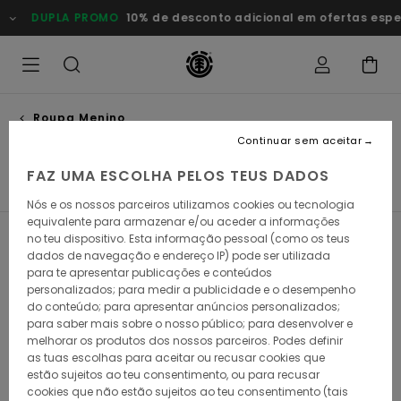
Avançar
DUPLA PROMO
10% de desconto adicional em ofertas esp
para
a
seleção
da
grelha
de
produtos
Roupa Menino
Acessórios
Continuar sem aceitar
FAZ UMA ESCOLHA PELOS TEUS DADOS
T-Shirts Menino
Camisas Menino
Sweats Menino
Nós e os nossos parceiros utilizamos cookies ou tecnologia
equivalente para armazenar e/ou aceder a informações
no teu dispositivo. Esta informação pessoal (como os teus
Filtrar e Ordenar
2
Resultados
dados de navegação e endereço IP) pode ser utilizada
para te apresentar publicações e conteúdos
Avançar
Avançar
personalizados; para medir a publicidade e o desempenho
para
para
do conteúdo; para apresentar anúncios personalizados;
procurar
ordenar
critérios
por
para saber mais sobre o nosso público; para desenvolver e
de
melhorar os produtos dos nossos parceiros. Podes definir
filtragem
as tuas escolhas para aceitar ou recusar cookies que
estão sujeitos ao teu consentimento, ou para recusar
cookies que não estão sujeitos ao teu consentimento (tais