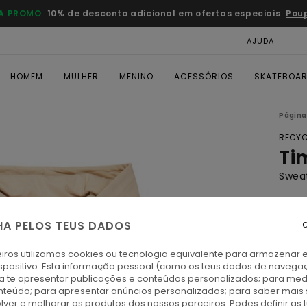
A PROMO
10% de desconto adicional em ofertas especiais
Pou
AJUDA
CAR
HOMEM
MULHER
MENINO
ACESSÓRIOS
SKATEBOA
Página 
RECYC
Ti
Swea
ECO-
€ 60,
HA PELOS TEUS DADOS
C
€ 3
iros utilizamos cookies ou tecnologia equivalente para armazenar 
OFER
spositivo. Esta informação pessoal (como os teus dados de navega
ra te apresentar publicações e conteúdos personalizados; para medi
DUPL
eúdo; para apresentar anúncios personalizados; para saber mais 
lver e melhorar os produtos dos nossos parceiros. Podes definir as 