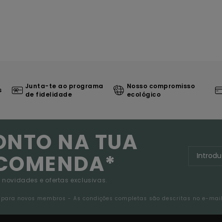
Junta-te ao programa
Nosso compromisso
s
de fidelidade
ecológico
ONTO NA TUA
NCOMENDA*
 novidades e ofertas exclusivas.
da para novos membros - As condições completas são descritas no e-mai