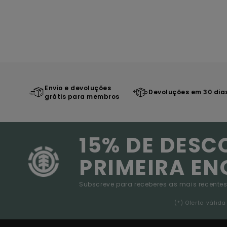
Envio e devoluções
Devoluções em 30 dia
grátis para membros
15% DE DESC
PRIMEIRA E
Subscreve para receberes as mais recentes
(*) Oferta váli