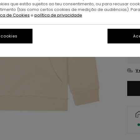
O
okies que estão sujeitos ao teu consentimento, ou para recusar coo
Cor
ntimento (tais como certos cookies de medição de audiências). Par
tica de Cookies
e
política de privacidade
 cookies
Ace
XS/
V