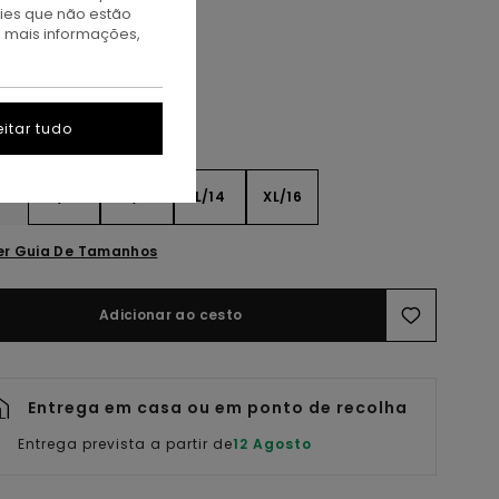
at Milk
kies que não estão
a mais informações,
itar tudo
8
S/10
M/12
L/14
XL/16
er Guia De Tamanhos
Adicionar ao cesto
Entrega em casa ou em ponto de recolha
Entrega prevista a partir de
12 Agosto