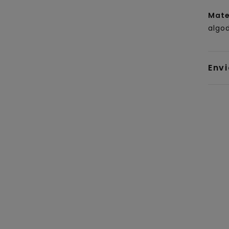
Mate
algo
Env