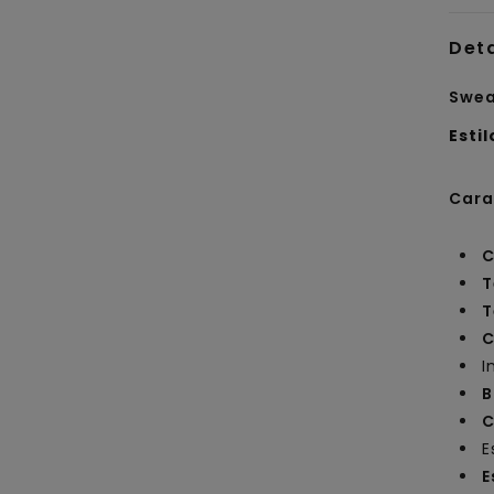
Det
Swea
Estil
Cara
C
T
T
C
I
B
C
E
E