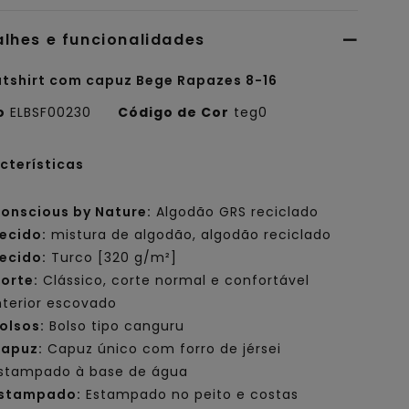
alhes e funcionalidades
tshirt com capuz Bege Rapazes 8-16
o
ELBSF00230
Código de Cor
teg0
cterísticas
onscious by Nature:
Algodão GRS reciclado
ecido:
mistura de algodão, algodão reciclado
ecido:
Turco [320 g/m²]
orte:
Clássico, corte normal e confortável
nterior escovado
olsos:
Bolso tipo canguru
apuz:
Capuz único com forro de jérsei
stampado à base de água
stampado:
Estampado no peito e costas