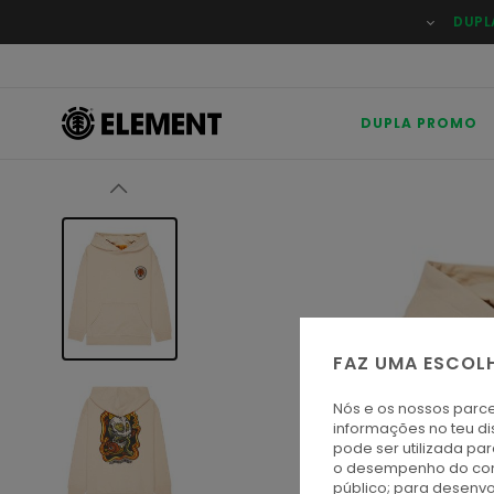
Avançar
DUPL
para
a
informação
do
produto
DUPLA PROMO
FAZ UMA ESCOL
Nós e os nossos parce
informações no teu di
pode ser utilizada pa
o desempenho do cont
público; para desenvo