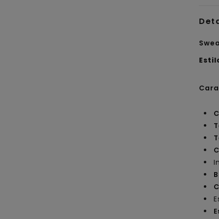
Det
Swea
Estil
Cara
C
T
T
C
I
B
C
E
E