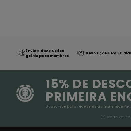
Envio e devoluções
Devoluções em 30 dia
grátis para membros
15% DE DESC
PRIMEIRA E
Subscreve para receberes as mais recentes
(*) Oferta váli