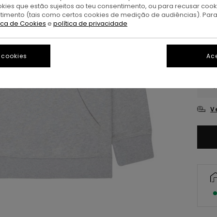
M
okies que estão sujeitos ao teu consentimento, ou para recusar coo
Cor
ntimento (tais como certos cookies de medição de audiências). Par
tica de Cookies
e
política de privacidade
 cookies
Ace
XS/
V