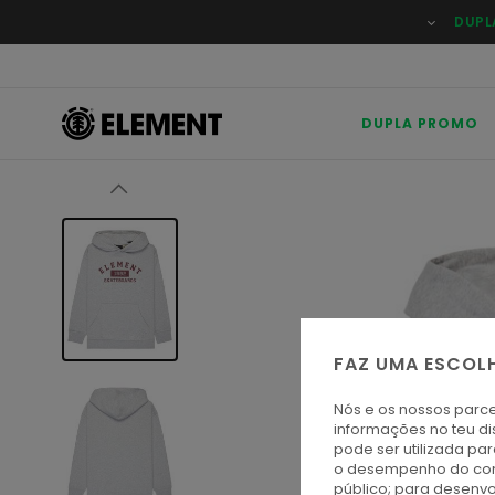
Avançar
DUPL
para
a
informação
do
produto
DUPLA PROMO
FAZ UMA ESCOL
Nós e os nossos parce
informações no teu di
pode ser utilizada pa
o desempenho do cont
público; para desenvo