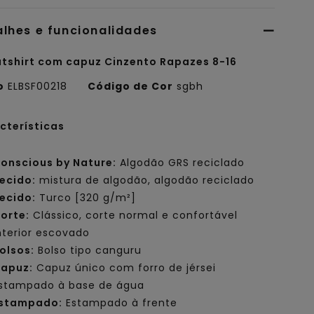
alhes e funcionalidades
tshirt com capuz Cinzento Rapazes 8-16
o
ELBSF00218
Código de Cor
sgbh
cterísticas
onscious by Nature:
Algodão GRS reciclado
ecido:
mistura de algodão, algodão reciclado
ecido:
Turco [320 g/m²]
orte:
Clássico, corte normal e confortável
nterior escovado
olsos:
Bolso tipo canguru
apuz:
Capuz único com forro de jérsei
stampado à base de água
stampado:
Estampado à frente