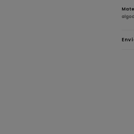
Mate
algo
Env