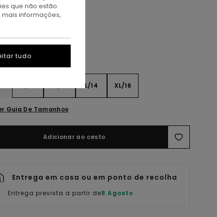
id Grey Heather
kies que não estão
a mais informações,
itar tudo
8
S/10
M/12
L/14
XL/16
er Guia De Tamanhos
Adicionar ao cesto
Entrega em casa ou em ponto de recolha
Entrega prevista a partir de
8 Agosto