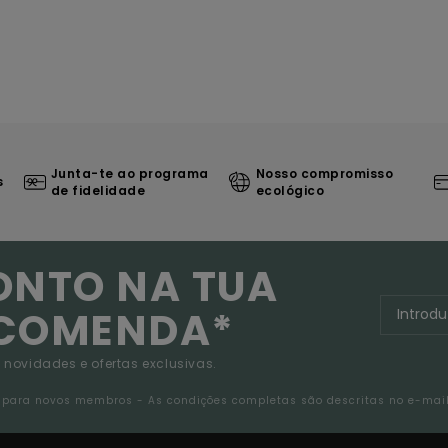
Junta-te ao programa
Nosso compromisso
s
de fidelidade
ecológico
ONTO NA TUA
NCOMENDA*
 novidades e ofertas exclusivas.
da para novos membros - As condições completas são descritas no e-mai