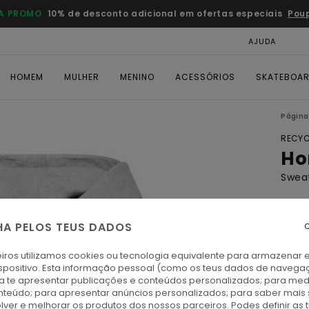
A PROMO
10% de desconto adicional em ofertas especiais
Pou
AJUDA
CAR
HOMEM
MULHER
MENINO
ACESSÓRIOS
SKATEBOA
Página 
RECYC
Ho
Sweat
ECO-
€ 50,
HA PELOS TEUS DADOS
C
€ 2
iros utilizamos cookies ou tecnologia equivalente para armazenar 
OFER
spositivo. Esta informação pessoal (como os teus dados de navega
ra te apresentar publicações e conteúdos personalizados; para medi
DUPL
eúdo; para apresentar anúncios personalizados; para saber mais 
lver e melhorar os produtos dos nossos parceiros. Podes definir as 