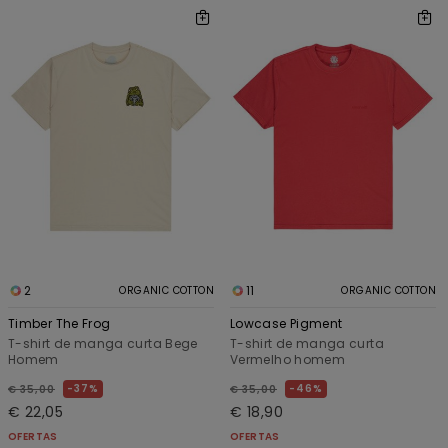
2
11
ORGANIC COTTON
ORGANIC COTTON
Timber The Frog
Lowcase Pigment
T-shirt de manga curta Bege
T-shirt de manga curta
Homem
Vermelho homem
37%
46%
€ 35,00
€ 35,00
€ 22,05
€ 18,90
OFERTAS
OFERTAS