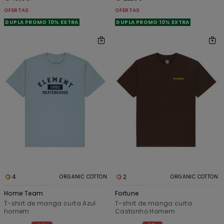
OFERTAS
OFERTAS
DUPLA PROMO 10% EXTRA
DUPLA PROMO 10% EXTRA
4
2
ORGANIC COTTON
ORGANIC COTTON
Home Team
Fortune
T-shirt de manga curta Azul
T-shirt de manga curta
homem
Castanho Homem