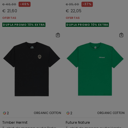
46%
37%
€ 40,00
€ 35,00
€ 21,60
€ 22,05
OFERTAS
OFERTAS
DUPLA PROMO 10% EXTRA
DUPLA PROMO 10% EXTRA
2
2
ORGANIC COTTON
ORGANIC COTTON
Timber Hermit
Future Nature