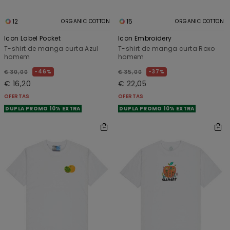
12
15
ORGANIC COTTON
ORGANIC COTTON
Icon Label Pocket
Icon Embroidery
T-shirt de manga curta Azul
T-shirt de manga curta Roxo
homem
homem
46%
37%
€ 30,00
€ 35,00
€ 16,20
€ 22,05
OFERTAS
OFERTAS
DUPLA PROMO 10% EXTRA
DUPLA PROMO 10% EXTRA