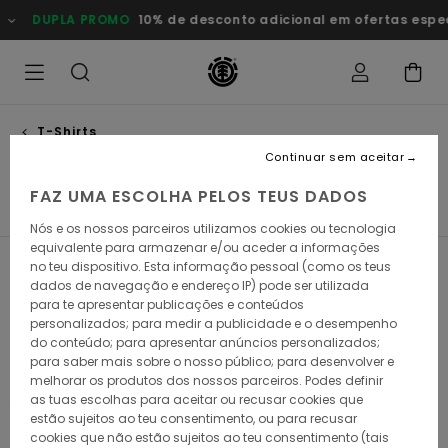
Avançar
OMO
10% de desconto adicional em ofertas especiais
Poupa Ag
para
a
seleção
da
grelha
de
produtos
T-Shirts
Mangas curtas
Continuar sem aceitar
FAZ UMA ESCOLHA PELOS TEUS DADOS
Mangas Curtas
Mangas Compridas
T-shirts Manga
Nós e os nossos parceiros utilizamos cookies ou tecnologia
equivalente para armazenar e/ou aceder a informações
no teu dispositivo. Esta informação pessoal (como os teus
Filtrar e Ordenar
167
Resultados
dados de navegação e endereço IP) pode ser utilizada
para te apresentar publicações e conteúdos
Avançar
Avançar
personalizados; para medir a publicidade e o desempenho
para
para
do conteúdo; para apresentar anúncios personalizados;
procurar
ordenar
critérios
por
para saber mais sobre o nosso público; para desenvolver e
de
melhorar os produtos dos nossos parceiros. Podes definir
filtragem
as tuas escolhas para aceitar ou recusar cookies que
estão sujeitos ao teu consentimento, ou para recusar
cookies que não estão sujeitos ao teu consentimento (tais