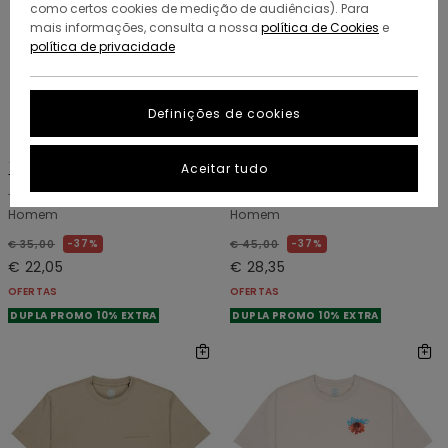
como certos cookies de medição de audiências). Para
mais informações, consulta a nossa
política de Cookies
e
política de privacidade
Definições de cookies
2
1
ORGANIC COTTON
ORGANIC COTTON
Aceitar tudo
Timber The Frog
Eaxe Ripple
T-shirt de manga curta Preto
T-shirt de manga curta Preto
Homem
Homem
37%
37%
€ 35,00
€ 45,00
€ 22,05
€ 28,35
OFERTAS
OFERTAS
DUPLA PROMO 10% EXTRA
DUPLA PROMO 10% EXTRA