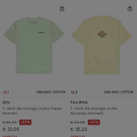
1
2
ORGANIC COTTON
ORGANIC COTTON
Orni
Too Wild
T-shirt de manga curta Verde
T-shirt de manga curta
Homem
Amarelo Homem
37%
37%
€ 35,00
€ 40,00
€ 22,05
€ 25,20
OFERTAS
OFERTAS