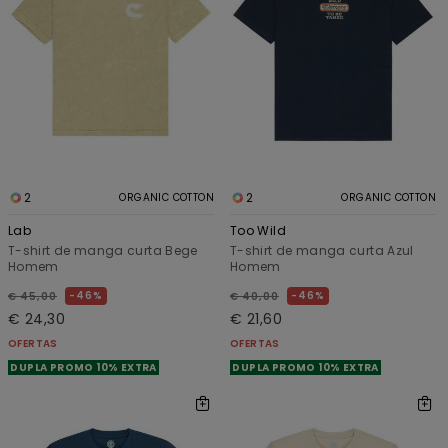
2
2
ORGANIC COTTON
ORGANIC COTTON
Lab
Too Wild
T-shirt de manga curta Bege
T-shirt de manga curta Azul
Homem
Homem
46%
46%
€ 45,00
€ 40,00
€ 24,30
€ 21,60
OFERTAS
OFERTAS
DUPLA PROMO 10% EXTRA
DUPLA PROMO 10% EXTRA