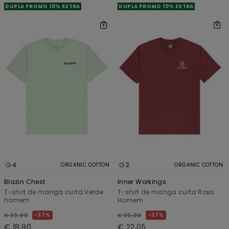
DUPLA PROMO 10% EXTRA
DUPLA PROMO 10% EXTRA
4
2
ORGANIC COTTON
ORGANIC COTTON
Blazin Chest
Inner Workings
T-shirt de manga curta Verde
T-shirt de manga curta Roxo
homem
Homem
37%
37%
€ 30,00
€ 35,00
€ 18,90
€ 22,05