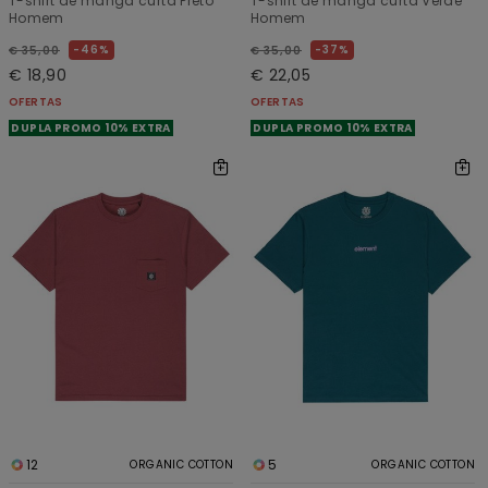
T-shirt de manga curta Preto
T-shirt de manga curta Verde
Homem
Homem
46%
37%
€ 35,00
€ 35,00
€ 18,90
€ 22,05
OFERTAS
OFERTAS
DUPLA PROMO 10% EXTRA
DUPLA PROMO 10% EXTRA
12
5
ORGANIC COTTON
ORGANIC COTTON