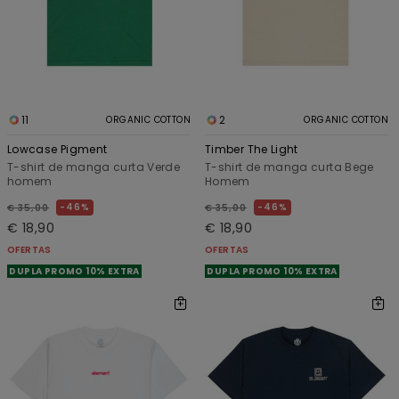
11
2
ORGANIC COTTON
ORGANIC COTTON
Lowcase Pigment
Timber The Light
T-shirt de manga curta Verde
T-shirt de manga curta Bege
homem
Homem
46%
46%
€ 35,00
€ 35,00
€ 18,90
€ 18,90
OFERTAS
OFERTAS
DUPLA PROMO 10% EXTRA
DUPLA PROMO 10% EXTRA