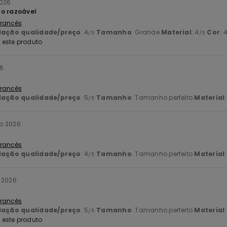
2026
ço razoável
 Francês
lação qualidade/preço
: 4
Tamanho
: Grande
Material
: 4
Cor
: 
/5
/5
este produto
26
 Francês
lação qualidade/preço
: 5
Tamanho
: Tamanho perfeito
Material
/5
o 2026
 Francês
lação qualidade/preço
: 4
Tamanho
: Tamanho perfeito
Material
/5
 2026
 Francês
lação qualidade/preço
: 5
Tamanho
: Tamanho perfeito
Material
/5
este produto