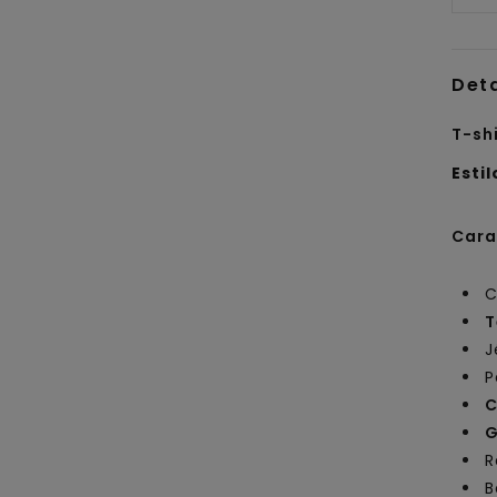
Det
T-sh
Estil
Cara
C
T
J
P
C
G
R
B