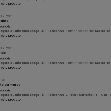
este produto
ulho 2026
oduto
 Francês
lação qualidade/preço
: 4
Tamanho
: Tamanho perfeito
Material
/5
este produto
ulho 2026
cido
 Francês
lação qualidade/preço
: 4
Tamanho
: Tamanho perfeito
Material
/5
este produto
2026
ite da marca
 Francês
lação qualidade/preço
: 4
Tamanho
: Grande
Material
: 4
Cor
: 
/5
/5
este produto