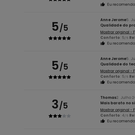
Eu recomendo 
Anne Jerome
5. J
5
/5
Qualidade do pr
Mostrar original -
Conforto
: 5
Re
/5
Eu recomendo 
Anne Jerome
5. J
5
/5
Qualidade do te
Mostrar original -
Conforto
: 5
Re
/5
Eu recomendo 
Thomas
2. Julho 
3
/5
Mais barato no s
Mostrar original -
Conforto
: 4
Re
/5
Eu recomendo 