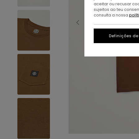
aceitar ou recusar co
sujeitos ao teu conse
consulta a nossa
polí
Definições de