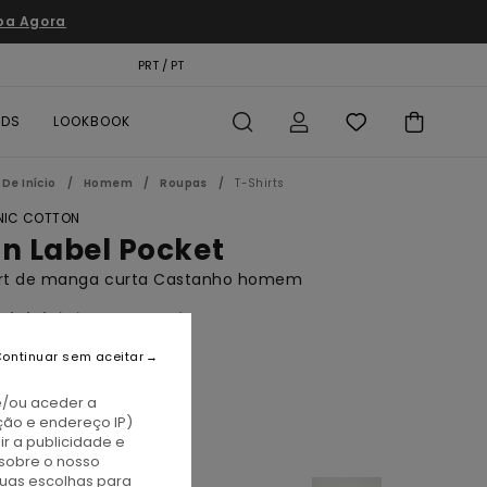
pa Agora
TÃO PRESENTE
PRT / PT
LOCALIZADOR DE LOJAS
RDS
LOOKBOOK
De Início
Homem
Roupas
T-Shirts
IC COTTON
on Label Pocket
irt de manga curta Castanho homem
(69 Avaliações)
BONUS
ontinuar sem aceitar
0,00
e/ou aceder a
ção e endereço IP)
r a publicidade e
epia
sobre o nosso
tuas escolhas para