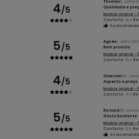
Thomas
2. Julho 
4
/5
Qualidade e pre
Mostrar original -
Conforto
: 4
Re
/5
Eu recomendo 
5
Agnès
1. Julho 20
/5
Bom produto.
Mostrar original -
Conforto
: 5
Re
/5
4
Gwenael
30. Junh
/5
Aspecto e preço
Mostrar original -
Conforto
: 4
Re
/5
Richard
28. Junho
5
/5
Gosto bastante
Mostrar original -
Conforto
: 5
Re
/5
Eu recomendo 