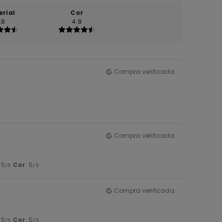
erial
Cor
.8
4.8
Compra verificada
Compra verificada
: 5
Cor
: 5
/5
/5
Compra verificada
: 5
Cor
: 5
/5
/5