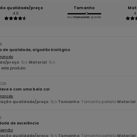
ção qualidade/preço
Tamanho
Mat
4.5
4
Muito pequeno
Demasiado grande
26
o de qualidade, algodão biológico
 Francês
ade/preço
: 5
Material
: 5
/5
/5
este produto
2026
 leve e com uma bela cor
 Francês
lação qualidade/preço
: 5
Tamanho
: Tamanho perfeito
Material
/5
6
dade de excelência
 Alemão
lação qualidade/preço
: 5
Tamanho
: Tamanho perfeito
Material
/5