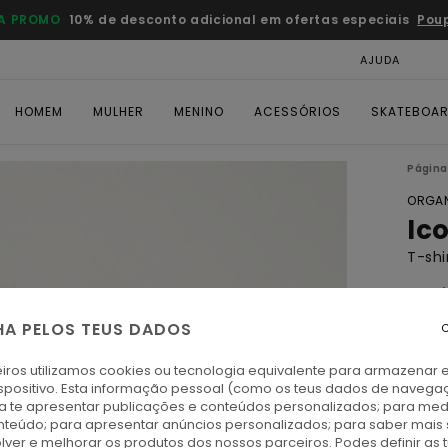
A PROMO
10% de desconto adicional em ofertas especiais
Pou
AJUDA
CAR
HOMEM
MULHER
MENINO
ACESSÓRIOS
SKATEBOA
Página 
ORGAN
Ic
T-sh
4.7
ECO-
HA PELOS TEUS DADOS
C
€ 3
iros utilizamos cookies ou tecnologia equivalente para armazenar 
spositivo. Esta informação pessoal (como os teus dados de navega
ra te apresentar publicações e conteúdos personalizados; para medi
S
Cor
eúdo; para apresentar anúncios personalizados; para saber mais 
lver e melhorar os produtos dos nossos parceiros. Podes definir as 