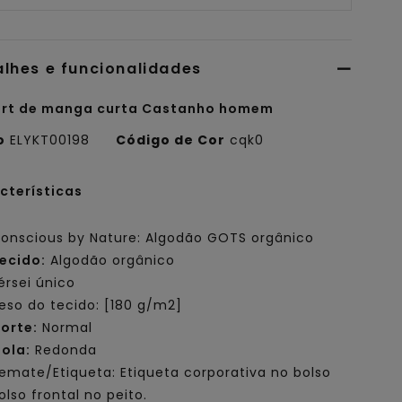
alhes e funcionalidades
irt de manga curta Castanho homem
o
ELYKT00198
Código de Cor
cqk0
cterísticas
onscious by Nature: Algodão GOTS orgânico
ecido:
Algodão orgânico
érsei único
eso do tecido: [180 g/m2]
orte:
Normal
ola:
Redonda
emate/Etiqueta: Etiqueta corporativa no bolso
olso frontal no peito.