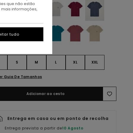
kies que não estão
a mais informações,
itar tudo
S
S
M
L
XL
XXL
er Guia De Tamanhos
Adicionar ao cesto
Entrega em casa ou em ponto de recolha
Entrega prevista a partir de
10 Agosto