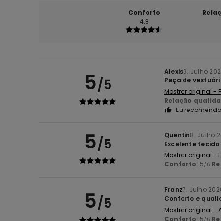
Conforto
Rela
4.8
Alexis
9. Julho 20
5
/5
Peça de vestuári
Mostrar original -
Relação qualid
Eu recomendo 
5
Quentin
8. Julho 
/5
Excelente tecido
Mostrar original -
Conforto
: 5
Re
/5
Franz
7. Julho 202
5
/5
Conforto e quali
Mostrar original -
Conforto
: 5
Re
/5