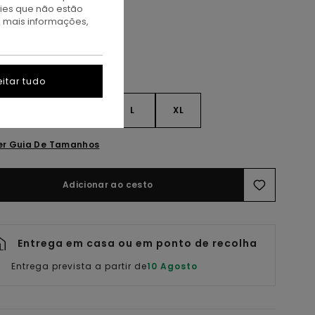
kies que não estão
a mais informações,
itar tudo
S
S
M
L
XL
er Guia De Tamanhos
Adicionar ao cesto
Entrega em casa ou em ponto de recolha
Entrega prevista a partir de
10 Agosto