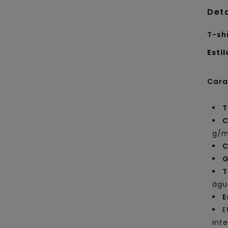
Det
T-sh
Estil
Cara
T
C
g/m
C
G
T
águ
E
E
inte