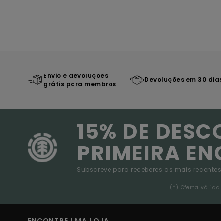
Envio e devoluções
Devoluções em 30 dia
grátis para membros
15% DE DESC
PRIMEIRA E
Subscreve para receberes as mais recentes
(*) Oferta váli
ENCONTRE UMA LOJA