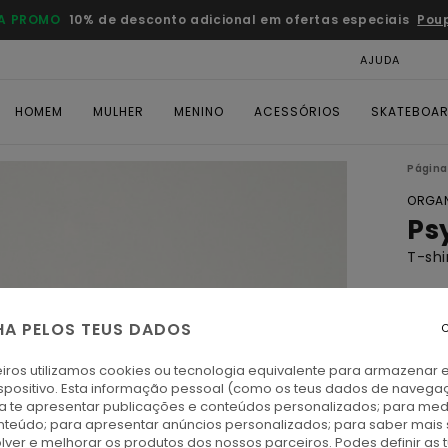
A PROMO
10% de desconto adicional em ofertas especiais
Pou
AJUDA
CAR
HOMEM
MULHER
MENINO
ACESSÓRIOS
SKATEBOA
Página 
ORGAN
Ps
T-sh
ECO-
€ 4
HA PELOS TEUS DADOS
C
iros utilizamos cookies ou tecnologia equivalente para armazenar 
Paga 3
spositivo. Esta informação pessoal (como os teus dados de navega
ra te apresentar publicações e conteúdos personalizados; para medi
eúdo; para apresentar anúncios personalizados; para saber mais 
E
Cor
lver e melhorar os produtos dos nossos parceiros. Podes definir as 