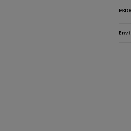
Mate
Env