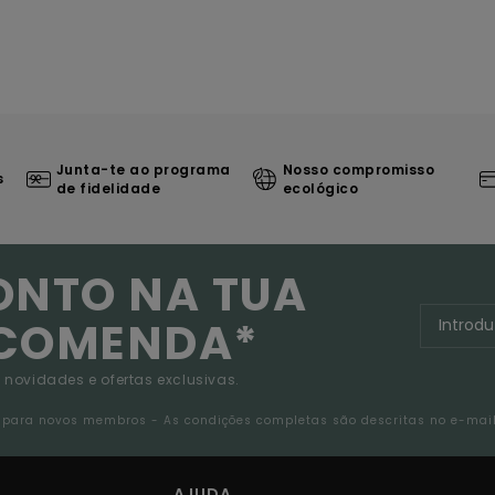
Junta-te ao programa
Nosso compromisso
s
de fidelidade
ecológico
ONTO NA TUA
NCOMENDA*
 novidades e ofertas exclusivas.
da para novos membros - As condições completas são descritas no e-mai
AJUDA