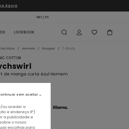
pa Agora
TÃO PRESENTE
PRT / PT
LOCALIZADOR DE LOJAS
RDS
LOOKBOOK
De Início
Homem
Roupas
T-Shirts
IC COTTON
ychswirl
irt de manga curta Azul Homem
BONUS
0,00
ontinuar sem aceitar
e/ou aceder a
 x € 13,33 sem juros com a
ção e endereço IP)
r a publicidade e
sobre o nosso
clipse Navy
tuas escolhas para