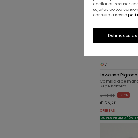
aceitar ou recusar co
sujeitos ao teu conse
consulta a nossa
polí
Definições de
7
Lowcase Pigmen
Camisola de man
Bege homem
37%
€ 40,00
€ 25,20
OFERTAS
DUPLA PROMO 10% E