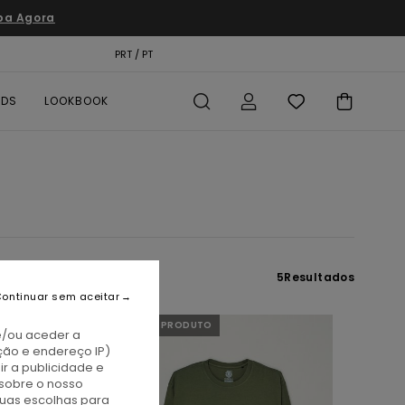
pa Agora
TÃO PRESENTE
PRT / PT
LOCALIZADOR DE LOJAS
RDS
LOOKBOOK
5
Resultados
ontinuar sem aceitar
NOVO PRODUTO
e/ou aceder a
ção e endereço IP)
r a publicidade e
sobre o nosso
tuas escolhas para