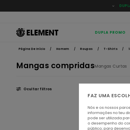
Avançar
DUPL
para
a
seleção
da
grelha
de
DUPLA PROMO
produtos
Página De Início
Homem
Roupas
T-Shirts
Mangas compridas
Mangas Curtas
Ocultar filtros
FAZ UMA ESCOL
Avançar
Avançar
Nós e os nossos parce
para
para
informações no teu di
procurar
ordenar
pode ser utilizada pa
critérios
por
o desempenho do cont
de
público; para desenvo
filtragem