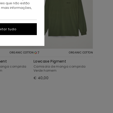
kies que não estão
a mais informações,
itar tudo
7
ORGANIC COTTON
ORGANIC COTTON
ment
Lowcase Pigment
manga comprida
Camisola de manga comprida
em
Verde homem
€ 40,00