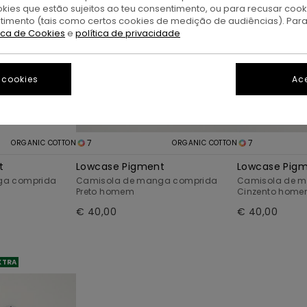
okies que estão sujeitos ao teu consentimento, ou para recusar coo
ntimento (tais como certos cookies de medição de audiências). Par
tica de Cookies
e
política de privacidade
 cookies
Ace
7
7
ORGANIC COTTON
ORGANIC COTTON
t
Lowcase Pigment
Lowcase Pig
ga comprida
Camisola de manga comprida
Camisola de 
Preto homem
Cinzento hom
€ 40,00
€ 40,00
XTRA