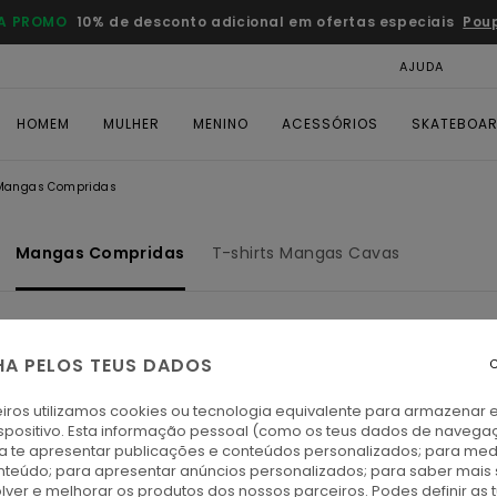
A PROMO
10% de desconto adicional em ofertas especiais
Pou
AJUDA
CAR
HOMEM
MULHER
MENINO
ACESSÓRIOS
SKATEBOA
Mangas Compridas
Mangas Compridas
T-shirts Mangas Cavas
HA PELOS TEUS DADOS
C
NOVO PRODUTO
iros utilizamos cookies ou tecnologia equivalente para armazenar 
spositivo. Esta informação pessoal (como os teus dados de navega
ra te apresentar publicações e conteúdos personalizados; para medi
eúdo; para apresentar anúncios personalizados; para saber mais 
lver e melhorar os produtos dos nossos parceiros. Podes definir as 