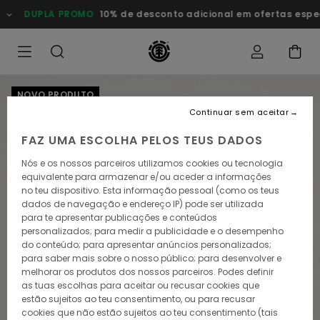
Avançar
DUPLA PROMO
10% de desconto adicional em ofertas especia
para
a
informação
do
produto
NOVO PRODUTO
Continuar sem aceitar
FAZ UMA ESCOLHA PELOS TEUS DADOS
Nós e os nossos parceiros utilizamos cookies ou tecnologia
equivalente para armazenar e/ou aceder a informações
no teu dispositivo. Esta informação pessoal (como os teus
dados de navegação e endereço IP) pode ser utilizada
para te apresentar publicações e conteúdos
personalizados; para medir a publicidade e o desempenho
do conteúdo; para apresentar anúncios personalizados;
para saber mais sobre o nosso público; para desenvolver e
melhorar os produtos dos nossos parceiros. Podes definir
as tuas escolhas para aceitar ou recusar cookies que
estão sujeitos ao teu consentimento, ou para recusar
cookies que não estão sujeitos ao teu consentimento (tais