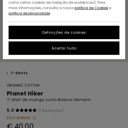
como certos cookies de medição de audiências). Para
mais informações, consulta a nossa
política de Cookies
e
política de privacidade
Definições de cookies
Aceitar tudo
T-Shirts
ORGANIC COTTON
Planet Hiker
T-shirt de manga curta Branco Homem
5.0
(1 Avaliações)
ECO-BONUS
€ 40,00