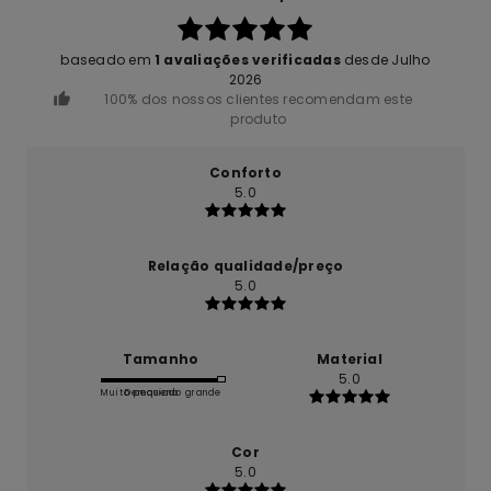
baseado em
1 avaliações verificadas
desde Julho
2026
100% dos nossos clientes recomendam este
produto
Conforto
5.0
Relação qualidade/preço
5.0
Tamanho
Material
5.0
Muito pequeno
Demasiado grande
Cor
5.0