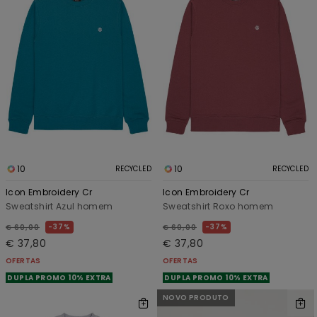
10
10
RECYCLED
RECYCLED
Icon Embroidery Cr
Icon Embroidery Cr
Sweatshirt Azul homem
Sweatshirt Roxo homem
37%
37%
€ 60,00
€ 60,00
€ 37,80
€ 37,80
OFERTAS
OFERTAS
DUPLA PROMO 10% EXTRA
DUPLA PROMO 10% EXTRA
NOVO PRODUTO