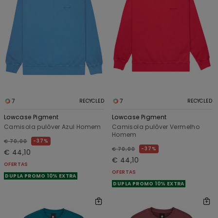
7
7
RECYCLED
RECYCLED
Lowcase Pigment
Lowcase Pigment
Camisola pulôver Azul Homem
Camisola pulôver Vermelho
Homem
37%
€ 70,00
37%
€ 70,00
€ 44,10
€ 44,10
OFERTAS
OFERTAS
DUPLA PROMO 10% EXTRA
DUPLA PROMO 10% EXTRA