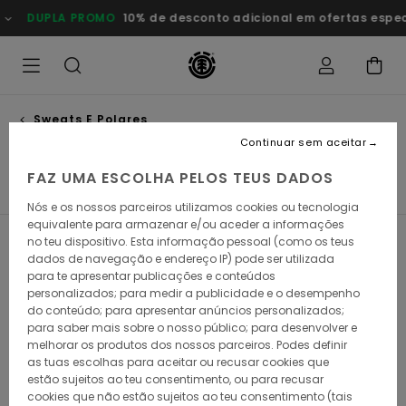
Avançar
PROMO
10% de desconto adicional em ofertas especiais
Poupa
para
a
seleção
da
grelha
de
produtos
Sweats E Polares
Sweats decote redondo
Continuar sem aceitar
FAZ UMA ESCOLHA PELOS TEUS DADOS
Sweats Decote Redondo
Sweats Polares
Sweats c
Nós e os nossos parceiros utilizamos cookies ou tecnologia
equivalente para armazenar e/ou aceder a informações
no teu dispositivo. Esta informação pessoal (como os teus
Filtrar e Ordenar
32
Resultados
dados de navegação e endereço IP) pode ser utilizada
para te apresentar publicações e conteúdos
Avançar
Avançar
personalizados; para medir a publicidade e o desempenho
para
para
do conteúdo; para apresentar anúncios personalizados;
procurar
ordenar
critérios
por
para saber mais sobre o nosso público; para desenvolver e
de
melhorar os produtos dos nossos parceiros. Podes definir
filtragem
as tuas escolhas para aceitar ou recusar cookies que
estão sujeitos ao teu consentimento, ou para recusar
cookies que não estão sujeitos ao teu consentimento (tais