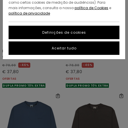
como certos cookies de medição de audiências). Para
mais informações, consulta a nossa
política de Cookies
e
política de privacidade
Definições de cookies
7
2
RECYCLED
RECYCLED
Aceitar tudo
Lowcase Pigment
Element Co
Camisola pulôver Bege Homem
Sweatshirt Azul Homem
46%
46%
€ 70,00
€ 70,00
€ 37,80
€ 37,80
OFERTAS
OFERTAS
DUPLA PROMO 10% EXTRA
DUPLA PROMO 10% EXTRA