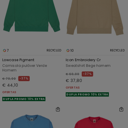
7
10
RECYCLED
RECYCLED
Lowcase Pigment
Icon Embroidery Cr
Camisola pulôver Verde
Sweatshirt Bege homem
Homem
37%
€ 60,00
37%
€ 70,00
€ 37,80
€ 44,10
OFERTAS
OFERTAS
DUPLA PROMO 10% EXTRA
DUPLA PROMO 10% EXTRA