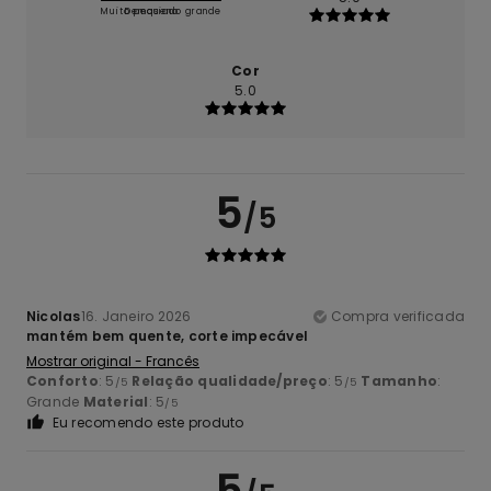
Muito pequeno
Demasiado grande
Cor
5.0
5
/5
Nicolas
16. Janeiro 2026
Compra verificada
mantém bem quente, corte impecável
Mostrar original - Francês
Conforto
: 5
Relação qualidade/preço
: 5
Tamanho
:
/5
/5
Grande
Material
: 5
/5
Eu recomendo este produto
5