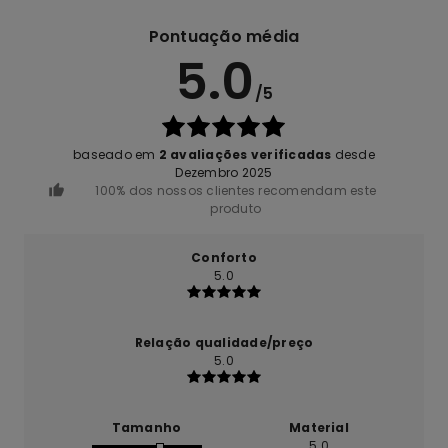
Pontuação média
5.0
/5
baseado em
2 avaliações verificadas
desde
Dezembro 2025
100% dos nossos clientes recomendam este
produto
Conforto
5.0
Relação qualidade/preço
5.0
Tamanho
Material
5.0