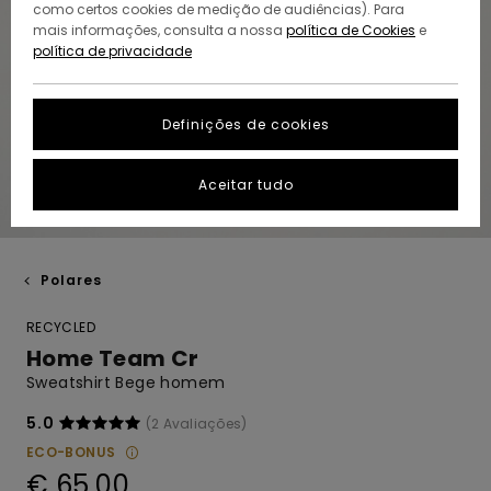
como certos cookies de medição de audiências). Para
mais informações, consulta a nossa
política de Cookies
e
política de privacidade
Definições de cookies
Aceitar tudo
Polares
RECYCLED
Home Team Cr
Sweatshirt Bege homem
5.0
(2 Avaliações)
ECO-BONUS
€ 65,00