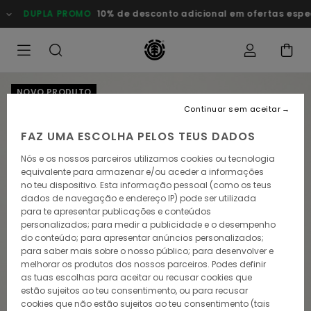
Avançar
DUPLA PROMO
10% de desconto adicional em ofertas esp
para
a
informação
do
produto
NOVO PRODUTO
Continuar sem aceitar
FAZ UMA ESCOLHA PELOS TEUS DADOS
Nós e os nossos parceiros utilizamos cookies ou tecnologia
equivalente para armazenar e/ou aceder a informações
no teu dispositivo. Esta informação pessoal (como os teus
dados de navegação e endereço IP) pode ser utilizada
para te apresentar publicações e conteúdos
personalizados; para medir a publicidade e o desempenho
do conteúdo; para apresentar anúncios personalizados;
para saber mais sobre o nosso público; para desenvolver e
melhorar os produtos dos nossos parceiros. Podes definir
as tuas escolhas para aceitar ou recusar cookies que
estão sujeitos ao teu consentimento, ou para recusar
cookies que não estão sujeitos ao teu consentimento (tais