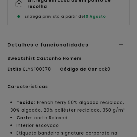
Entrega em casa ou em ponto de
recolha
Entrega prevista a partir de
10 Agosto
Detalhes e funcionalidades
Sweatshirt Castanho Homem
Estilo
ELYSF00378
Código de Cor
cqk0
Características
Tecido:
French terry 50% algodão reciclado,
30% algodão, 20% poliéster reciclado, 350 g/m²
Corte:
corte Relaxed
Interior escovado
Etiqueta bandeira signature corporate na