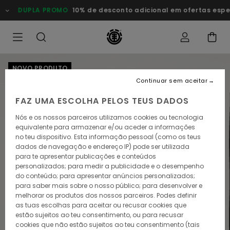
Avançar
DUPLA PROMO
10% de desconto adicional em ofertas especi
para
a
informação
do
produto
NOVO PRODUTO
Continuar sem aceitar
FAZ UMA ESCOLHA PELOS TEUS DADOS
Nós e os nossos parceiros utilizamos cookies ou tecnologia
equivalente para armazenar e/ou aceder a informações
no teu dispositivo. Esta informação pessoal (como os teus
dados de navegação e endereço IP) pode ser utilizada
para te apresentar publicações e conteúdos
personalizados; para medir a publicidade e o desempenho
do conteúdo; para apresentar anúncios personalizados;
para saber mais sobre o nosso público; para desenvolver e
melhorar os produtos dos nossos parceiros. Podes definir
as tuas escolhas para aceitar ou recusar cookies que
estão sujeitos ao teu consentimento, ou para recusar
cookies que não estão sujeitos ao teu consentimento (tais