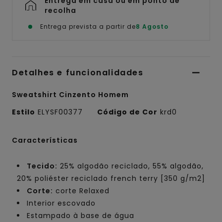
Entrega em casa ou em ponto de
recolha
Entrega prevista a partir de
8 Agosto
Detalhes e funcionalidades
Sweatshirt Cinzento Homem
Estilo
ELYSF00377
Código de Cor
krd0
Características
Tecido:
25% algodão reciclado, 55% algodão,
20% poliéster reciclado french terry [350 g/m2]
Corte:
corte Relaxed
Interior escovado
Estampado à base de água