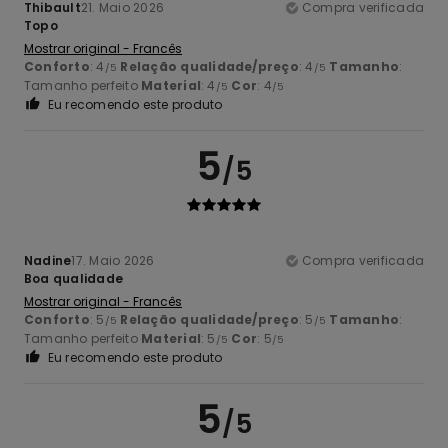
Thibault
21. Maio 2026
Compra verificada
Topo
Mostrar original - Francês
Conforto
: 4
Relação qualidade/preço
: 4
Tamanho
:
/5
/5
Tamanho perfeito
Material
: 4
Cor
: 4
/5
/5
Eu recomendo este produto
5
/5
Nadine
17. Maio 2026
Compra verificada
Boa qualidade
Mostrar original - Francês
Conforto
: 5
Relação qualidade/preço
: 5
Tamanho
:
/5
/5
Tamanho perfeito
Material
: 5
Cor
: 5
/5
/5
Eu recomendo este produto
5
/5