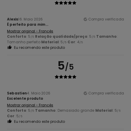
Alexis
16. Maio 2026
Compra verificada
É perfeito para mim...
Mostrar original - Francês
Conforto
: 5
Relação qualidade/preço
: 5
Tamanho
:
/5
/5
Tamanho perfeito
Material
: 5
Cor
: 4
/5
/5
Eu recomendo este produto
5
/5
Sebastien
4. Maio 2026
Compra verificada
Excelente produto
Mostrar original - Francês
Conforto
: 5
Tamanho
: Demasiado grande
Material
: 5
/5
/5
Cor
: 5
/5
Eu recomendo este produto