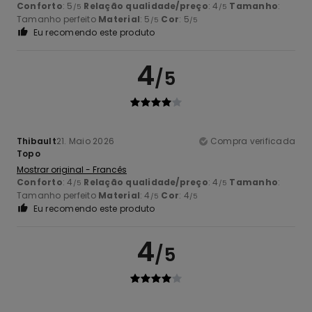
Conforto
: 5
Relação qualidade/preço
: 4
Tamanho
:
/5
/5
Tamanho perfeito
Material
: 5
Cor
: 5
/5
/5
Eu recomendo este produto
4
/5
Thibault
21. Maio 2026
Compra verificada
Topo
Mostrar original - Francês
Conforto
: 4
Relação qualidade/preço
: 4
Tamanho
:
/5
/5
Tamanho perfeito
Material
: 4
Cor
: 4
/5
/5
Eu recomendo este produto
4
/5