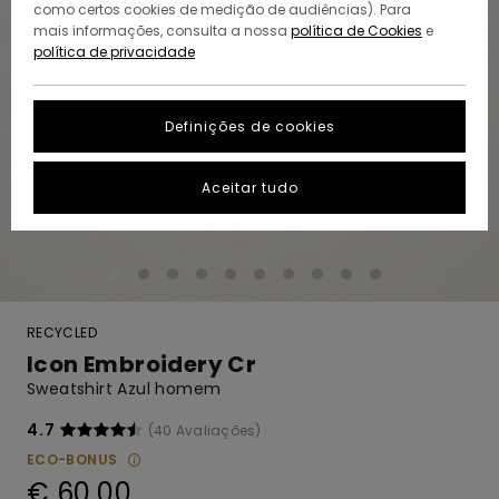
como certos cookies de medição de audiências). Para
mais informações, consulta a nossa
política de Cookies
e
política de privacidade
Definições de cookies
Aceitar tudo
RECYCLED
Icon Embroidery Cr
Sweatshirt Azul homem
4.7
(40 Avaliações)
ECO-BONUS
€ 60,00