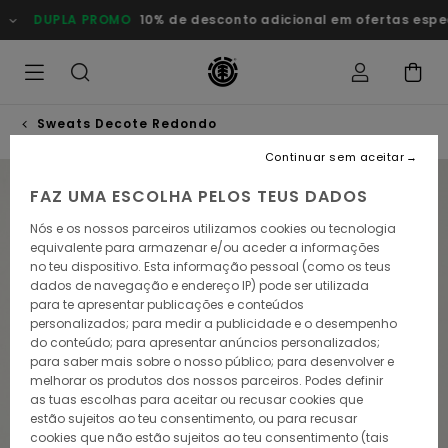
Avançar
DUPLA PROMO
10% de desconto adicional em ofertas especiai
para
a
informação
do
produto
Sweats Decote Redondo
Continuar sem aceitar
NOVO PRODUTO
FAZ UMA ESCOLHA PELOS TEUS DADOS
Nós e os nossos parceiros utilizamos cookies ou tecnologia
equivalente para armazenar e/ou aceder a informações
no teu dispositivo. Esta informação pessoal (como os teus
dados de navegação e endereço IP) pode ser utilizada
para te apresentar publicações e conteúdos
personalizados; para medir a publicidade e o desempenho
do conteúdo; para apresentar anúncios personalizados;
para saber mais sobre o nosso público; para desenvolver e
melhorar os produtos dos nossos parceiros. Podes definir
as tuas escolhas para aceitar ou recusar cookies que
estão sujeitos ao teu consentimento, ou para recusar
cookies que não estão sujeitos ao teu consentimento (tais