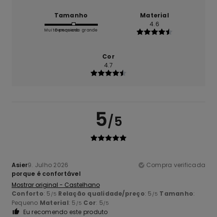
Tamanho
Material
4.6
Muito pequeno
Demasiado grande
Cor
4.7
5
/5
Asier
9. Julho 2026
Compra verificada
porque é confortável
Mostrar original - Castelhano
Conforto
: 5
Relação qualidade/preço
: 5
Tamanho
:
/5
/5
Pequeno
Material
: 5
Cor
: 5
/5
/5
Eu recomendo este produto