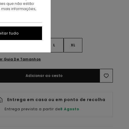
kies que não estão
a mais informações,
itar tudo
S
S
M
L
XL
er Guia De Tamanhos
Adicionar ao cesto
Entrega em casa ou em ponto de recolha
Entrega prevista a partir de
8 Agosto