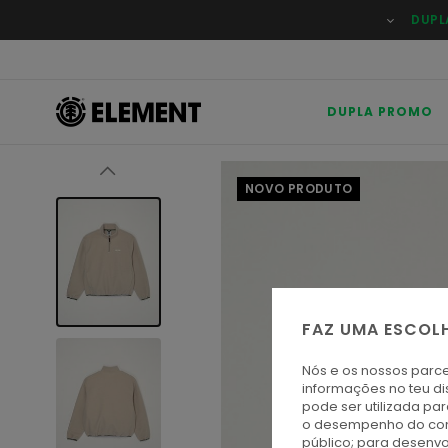
Avançar
DUPL
para
a
informação
do
produto
DUPLA PROMO
NOVO PRODUTO
FAZ UMA ESCOL
Nós e os nossos parce
informações no teu di
pode ser utilizada pa
o desempenho do cont
público; para desenvo