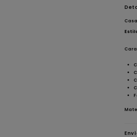
Det
Casa
Estil
Cara
C
C
C
C
F
Mate
Env