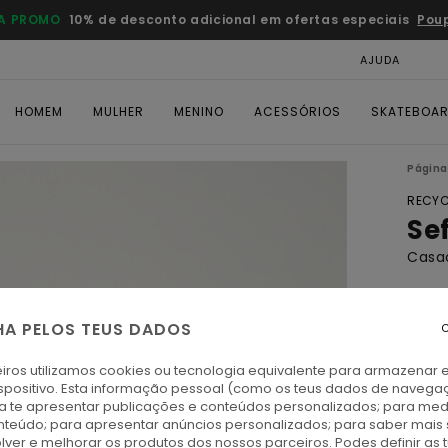
A PROMO
10% de desconto adicional em ofertas especiais
Pou
AJUDA
CAR
HOMEM
MULHER
MENINO
ACESSÓRIOS
SKATEBOA
Página 
RECYC
Se
Casa
ECO-
€ 1
HA PELOS TEUS DADOS
C
iros utilizamos cookies ou tecnologia equivalente para armazenar 
Paga 
spositivo. Esta informação pessoal (como os teus dados de navega
ra te apresentar publicações e conteúdos personalizados; para medi
eúdo; para apresentar anúncios personalizados; para saber mais 
O
Cor
lver e melhorar os produtos dos nossos parceiros. Podes definir as 