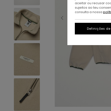
aceitar ou recusar co
sujeitos ao teu conse
consulta a nossa
polí
Definições de