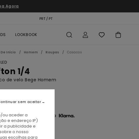
pa Agora
TÃO PRESENTE
PRT / PT
LOCALIZADOR DE LOJAS
RDS
LOOKBOOK
De Início
Homem
Roupas
Casacos
LED
fton 1/4
co de velo Bege Homem
BONUS
10,00
ontinuar sem aceitar
e/ou aceder a
3 x € 36,67 sem juros com a
ção e endereço IP)
r a publicidade e
sobre o nosso
atmeal Heather
tuas escolhas para