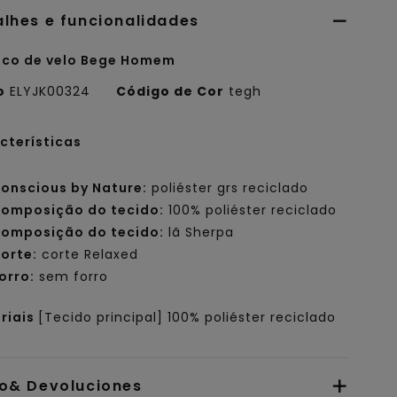
alhes e funcionalidades
co de velo Bege Homem
o
ELYJK00324
Código de Cor
tegh
cterísticas
onscious by Nature:
poliéster grs reciclado
omposição do tecido:
100% poliéster reciclado
omposição do tecido:
lã Sherpa
orte:
corte Relaxed
orro:
sem forro
riais
[Tecido principal] 100% poliéster reciclado
io& Devoluciones