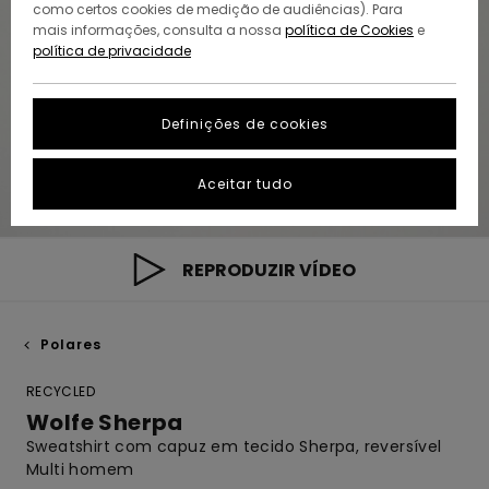
como certos cookies de medição de audiências). Para
mais informações, consulta a nossa
política de Cookies
e
política de privacidade
Definições de cookies
Aceitar tudo
REPRODUZIR VÍDEO
Polares
RECYCLED
Wolfe Sherpa
Sweatshirt com capuz em tecido Sherpa, reversível
Multi homem