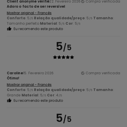
Client anonyme vérifié
22. Fevereiro 2026
Compra verificada
Adoro o facto de ser reversível
Mostrar original - Francês
Conforto
: 5
Relação qualidade/preço
: 5
Tamanho
:
/5
/5
Tamanho perfeito
Material
: 5
Cor
: 5
/5
/5
Eu recomendo este produto
5
/5
Caroline
15. Fevereiro 2026
Compra verificada
Ótimo!
Mostrar original - Francês
Conforto
: 5
Relação qualidade/preço
: 5
Tamanho
:
/5
/5
Grande
Material
: 5
Cor
: 4
/5
/5
Eu recomendo este produto
5
/5