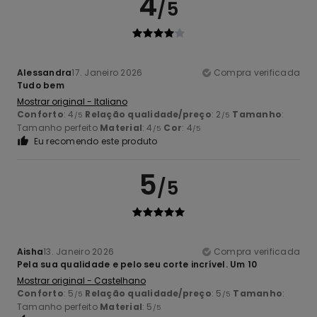
4
/5
Alessandra
17. Janeiro 2026
Compra verificada
Tudo bem
Mostrar original - Italiano
Conforto
: 4
Relação qualidade/preço
: 2
Tamanho
:
/5
/5
Tamanho perfeito
Material
: 4
Cor
: 4
/5
/5
Eu recomendo este produto
5
/5
Aisha
13. Janeiro 2026
Compra verificada
Pela sua qualidade e pelo seu corte incrível. Um 10
Mostrar original - Castelhano
Conforto
: 5
Relação qualidade/preço
: 5
Tamanho
:
/5
/5
Tamanho perfeito
Material
: 5
/5