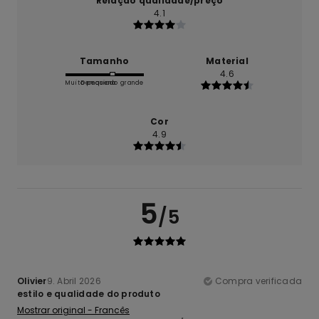
Relação qualidade/preço
4.1
Tamanho
Material
4.6
Muito pequeno
Demasiado grande
Cor
4.9
5
/5
Olivier
9. Abril 2026
Compra verificada
estilo e qualidade do produto
Mostrar original - Francês