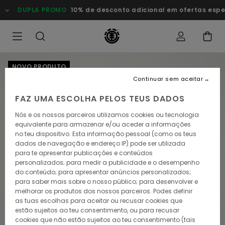
Avançar
DUPLA PROMO
10% de desconto adicional em ofertas especiais
para
a
informação
do
produto
NOVO PRODUTO
Continuar sem aceitar
FAZ UMA ESCOLHA PELOS TEUS DADOS
Nós e os nossos parceiros utilizamos cookies ou tecnologia
equivalente para armazenar e/ou aceder a informações
no teu dispositivo. Esta informação pessoal (como os teus
dados de navegação e endereço IP) pode ser utilizada
para te apresentar publicações e conteúdos
personalizados; para medir a publicidade e o desempenho
do conteúdo; para apresentar anúncios personalizados;
para saber mais sobre o nosso público; para desenvolver e
melhorar os produtos dos nossos parceiros. Podes definir
as tuas escolhas para aceitar ou recusar cookies que
estão sujeitos ao teu consentimento, ou para recusar
cookies que não estão sujeitos ao teu consentimento (tais