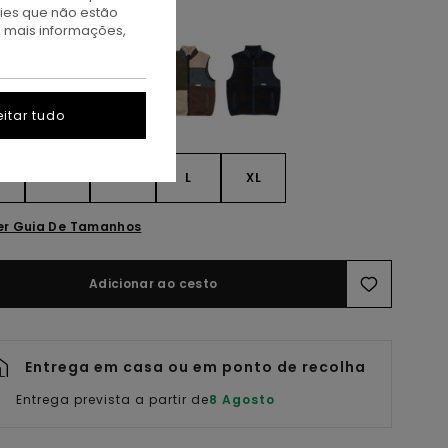
kies que não estão
ulti
a mais informações,
itar tudo
S
S
M
L
XL
er Guia De Tamanhos
Adicionar ao cesto
Entrega em casa ou em ponto de recolha
Entrega prevista a partir de
8 Agosto