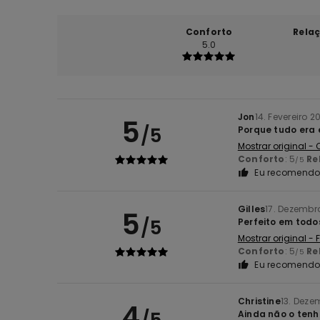
Conforto
Rela
5.0
Jon
14. Fevereiro 2
5
/5
Porque tudo era
Mostrar original -
Conforto
: 5
Re
/5
Eu recomendo 
Gilles
17. Dezembr
5
/5
Perfeito em todo
Mostrar original -
Conforto
: 5
Re
/5
Eu recomendo 
Christine
13. Deze
4
/5
Ainda não o tenh