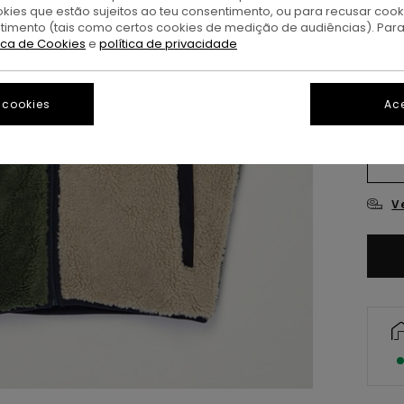
okies que estão sujeitos ao teu consentimento, ou para recusar coo
M
Cor
ntimento (tais como certos cookies de medição de audiências). Par
tica de Cookies
e
política de privacidade
 cookies
Ace
X
V