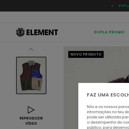
Avançar
DUPL
para
a
informação
do
produto
DUPLA PROMO
NOVO PRODUTO
FAZ UMA ESCOL
Nós e os nossos parce
informações no teu di
pode ser utilizada pa
REPRODUZIR
o desempenho do cont
VÍDEO
público; para desenvo