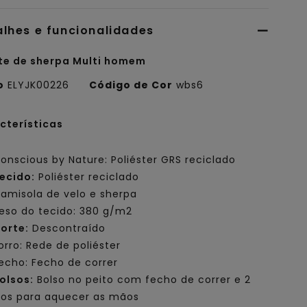
alhes e funcionalidades
te de sherpa Multi homem
o
ELYJK00226
Código de Cor
wbs6
cterísticas
onscious by Nature: Poliéster GRS reciclado
ecido:
Poliéster reciclado
amisola de velo e sherpa
eso do tecido: 380 g/m2
orte:
Descontraído
orro: Rede de poliéster
echo: Fecho de correr
olsos:
Bolso no peito com fecho de correr e 2
sos para aquecer as mãos