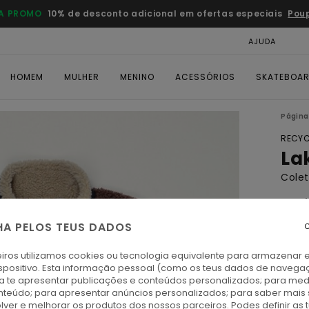
A PROMO
10% de desconto adicional em ofertas especiais
Pou
AJUDA
CAR
HOMEM
MULHER
MENINO
ACESSÓRIOS
SKATEBOA
Página 
RECYC
La
Cole
4.7
ECO-
HA PELOS TEUS DADOS
C
€ 1
iros utilizamos cookies ou tecnologia equivalente para armazenar 
spositivo. Esta informação pessoal (como os teus dados de navega
Paga 
ra te apresentar publicações e conteúdos personalizados; para medi
eúdo; para apresentar anúncios personalizados; para saber mais 
lver e melhorar os produtos dos nossos parceiros. Podes definir as 