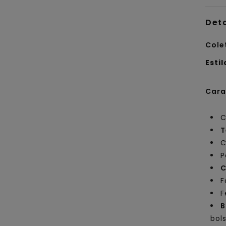
Det
Cole
Estil
Cara
C
T
C
P
C
F
F
B
bol