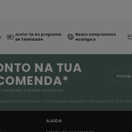
Junta-te ao programa
Nosso compromisso
s
de fidelidade
ecológico
ONTO NA TUA
NCOMENDA*
 novidades e ofertas exclusivas.
da para novos membros - As condições completas são descritas no e-mai
AJUDA