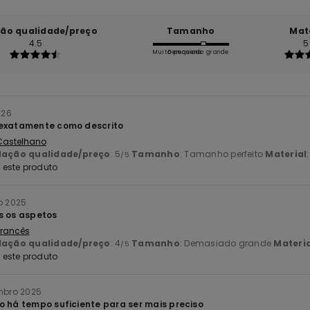
ção qualidade/preço
Tamanho
Mat
4.5
5
Muito pequeno
Demasiado grande
026
 exatamente como descrito
 Castelhano
lação qualidade/preço
: 5
Tamanho
: Tamanho perfeito
Material
/5
este produto
o 2025
s os aspetos
 Francês
lação qualidade/preço
: 4
Tamanho
: Demasiado grande
Materia
/5
este produto
mbro 2025
o há tempo suficiente para ser mais preciso