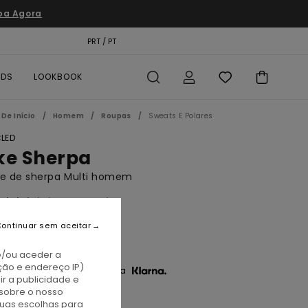
pa Agora
TÃO PRESENTE
PRT / PT
LOCALIZADOR DE LOJAS
RDS
LOOKBOOK
De Início
Homem
Roupas
Sweats E Polares
LED
ke Sherpa
te de sherpa Multi homem
(3 Avaliações)
BONUS
ontinuar sem aceitar
20,00
e/ou aceder a
ção e endereço IP)
3 x € 40,00 sem juros com a
r a publicidade e
sobre o nosso
tuas escolhas para