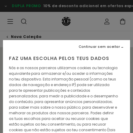
Avançar
DUPLA PROMO
10% de desconto adicional em ofertas especi
para
a
informação
do
produto
Nova Coleção
Continuar sem aceitar
NOVO PRODUTO
FAZ UMA ESCOLHA PELOS TEUS DADOS
Nós e os nossos parceiros utilizamos cookies ou tecnologia
equivalente para armazenar e/ou aceder a informações
no teu dispositivo. Esta informação pessoal (como os teus
dados de navegação e endereço IP) pode ser utilizada
para te apresentar publicações e conteúdos
personalizados; para medir a publicidade e o desempenho
do conteúdo; para apresentar anúncios personalizados;
para saber mais sobre o nosso público; para desenvolver e
melhorar os produtos dos nossos parceiros. Podes definir
as tuas escolhas para aceitar ou recusar cookies que
estão sujeitos ao teu consentimento, ou para recusar
cookies que não estão sujeitos ao teu consentimento (tais