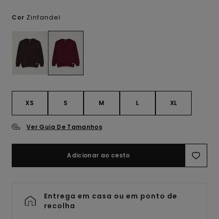
Zinfandel
Cor
XS
S
M
L
XL
Ver Guia De Tamanhos
Adicionar ao cesto
Entrega em casa ou em ponto de
recolha