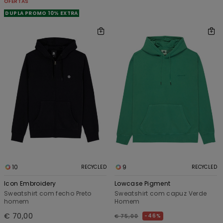
OFERTAS
DUPLA PROMO 10% EXTRA
10
9
RECYCLED
RECYCLED
Icon Embroidery
Lowcase Pigment
Sweatshirt com fecho Preto
Sweatshirt com capuz Verde
homem
Homem
€ 70,00
46%
€ 75,00