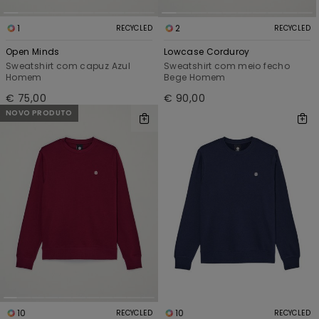
1
2
RECYCLED
RECYCLED
Open Minds
Lowcase Corduroy
Sweatshirt com capuz Azul
Sweatshirt com meio fecho
Homem
Bege Homem
€ 75,00
€ 90,00
NOVO PRODUTO
10
10
RECYCLED
RECYCLED