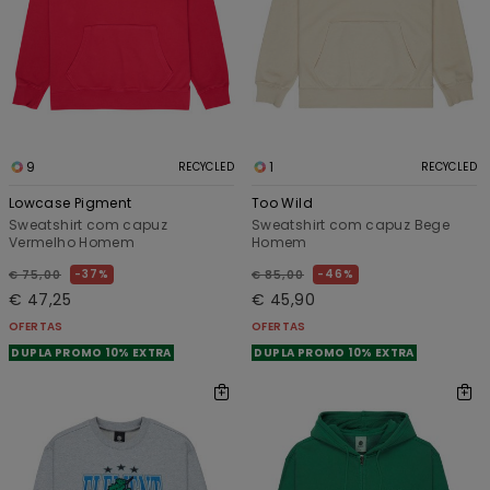
9
1
RECYCLED
RECYCLED
Lowcase Pigment
Too Wild
Sweatshirt com capuz
Sweatshirt com capuz Bege
Vermelho Homem
Homem
37%
46%
€ 75,00
€ 85,00
€ 47,25
€ 45,90
OFERTAS
OFERTAS
DUPLA PROMO 10% EXTRA
DUPLA PROMO 10% EXTRA