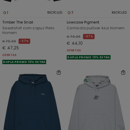
1
7
RECYCLED
RECYCLED
Timber The Snail
Lowcase Pigment
Sweatshirt com capuz Preto
Camisola pulôver Azul Homem
Homem
37%
€ 70,00
37%
€ 75,00
€ 44,10
€ 47,25
OFERTAS
OFERTAS
DUPLA PROMO 10% EXTRA
DUPLA PROMO 10% EXTRA