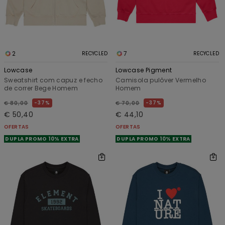
2
7
RECYCLED
RECYCLED
Lowcase
Lowcase Pigment
Sweatshirt com capuz e fecho
Camisola pulôver Vermelho
de correr Bege Homem
Homem
37%
37%
€ 80,00
€ 70,00
€ 50,40
€ 44,10
OFERTAS
OFERTAS
DUPLA PROMO 10% EXTRA
DUPLA PROMO 10% EXTRA