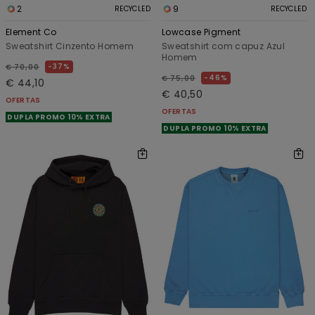
2
9
RECYCLED
RECYCLED
Element Co
Lowcase Pigment
Sweatshirt Cinzento Homem
Sweatshirt com capuz Azul
Homem
37%
€ 70,00
46%
€ 75,00
€ 44,10
€ 40,50
OFERTAS
OFERTAS
DUPLA PROMO 10% EXTRA
DUPLA PROMO 10% EXTRA