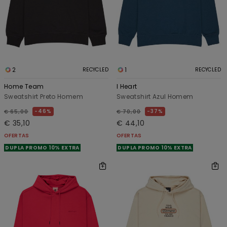
2
1
RECYCLED
RECYCLED
Home Team
I Heart
Sweatshirt Preto Homem
Sweatshirt Azul Homem
46%
37%
€ 65,00
€ 70,00
€ 35,10
€ 44,10
OFERTAS
OFERTAS
DUPLA PROMO 10% EXTRA
DUPLA PROMO 10% EXTRA