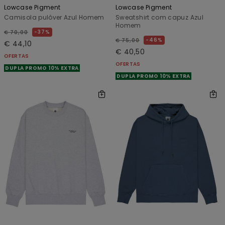
Lowcase Pigment
Lowcase Pigment
Camisola pulôver Azul Homem
Sweatshirt com capuz Azul
Homem
37%
€ 70,00
46%
€ 75,00
€ 44,10
€ 40,50
OFERTAS
OFERTAS
DUPLA PROMO 10% EXTRA
DUPLA PROMO 10% EXTRA