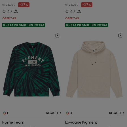
37%
37%
€ 75,00
€ 75,00
€ 47,25
€ 47,25
OFERTAS
OFERTAS
DUPLA PROMO 10% EXTRA
DUPLA PROMO 10% EXTRA
1
9
RECYCLED
RECYCLED
Home Team
Lowcase Pigment