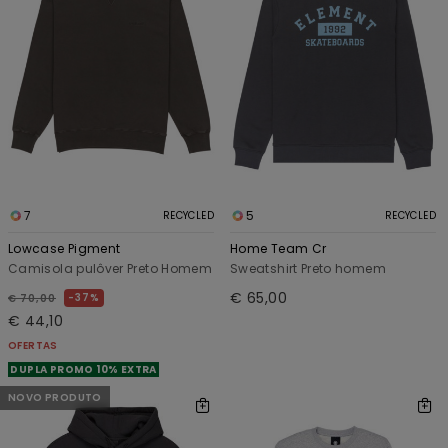
7
5
RECYCLED
RECYCLED
Lowcase Pigment
Home Team Cr
Camisola pulôver Preto Homem
Sweatshirt Preto homem
€ 65,00
37%
€ 70,00
€ 44,10
OFERTAS
DUPLA PROMO 10% EXTRA
NOVO PRODUTO