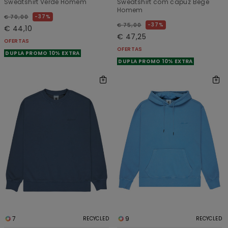
Sweatshirt Verde Homem
Sweatshirt com capuz Bege
Homem
37%
€ 70,00
37%
€ 75,00
€ 44,10
€ 47,25
OFERTAS
OFERTAS
DUPLA PROMO 10% EXTRA
DUPLA PROMO 10% EXTRA
7
9
RECYCLED
RECYCLED