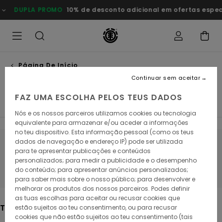
Avançar
0% de desconto adicional em ofertas especiais
Poupa Agora
para
a
seleção
da
grelha
de
produtos
Página De Início
Unisex
Continuar sem aceitar
FAZ UMA ESCOLHA PELOS TEUS DADOS
Dupla Promo
Homem
Mulher
Menino
Acessório
Nós e os nossos parceiros utilizamos cookies ou tecnologia
equivalente para armazenar e/ou aceder a informações
no teu dispositivo. Esta informação pessoal (como os teus
dados de navegação e endereço IP) pode ser utilizada
Fica atento/a, os produtos voltam em
para te apresentar publicações e conteúdos
personalizados; para medir a publicidade e o desempenho
breve
do conteúdo; para apresentar anúncios personalizados;
para saber mais sobre o nosso público; para desenvolver e
melhorar os produtos dos nossos parceiros. Podes definir
as tuas escolhas para aceitar ou recusar cookies que
Também poderás gostar
estão sujeitos ao teu consentimento, ou para recusar
cookies que não estão sujeitos ao teu consentimento (tais