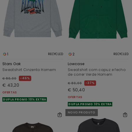
1
2
RECYCLED
RECYCLED
Stars Oak
Lowcase
Sweatshirt Cinzento Homem
Sweatshirt com capuz e fecho
de correr Verde Homem
46%
€ 80,00
37%
€ 80,00
€ 43,20
€ 50,40
OFERTAS
OFERTAS
DUPLA PROMO 10% EXTRA
DUPLA PROMO 10% EXTRA
NOVO PRODUTO