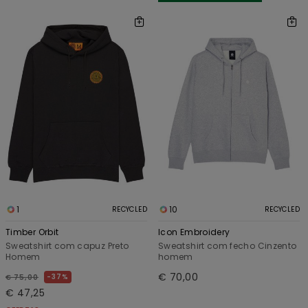
1
10
RECYCLED
RECYCLED
Timber Orbit
Icon Embroidery
Sweatshirt com capuz Preto
Sweatshirt com fecho Cinzento
Homem
homem
€ 70,00
37%
€ 75,00
€ 47,25