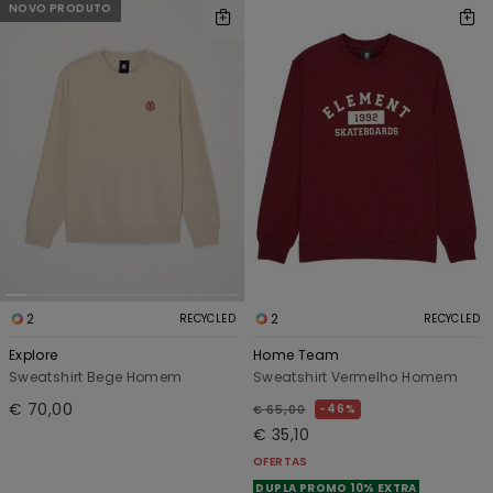
NOVO PRODUTO
2
2
RECYCLED
RECYCLED
Explore
Home Team
Sweatshirt Bege Homem
Sweatshirt Vermelho Homem
€ 70,00
46%
€ 65,00
€ 35,10
OFERTAS
DUPLA PROMO 10% EXTRA