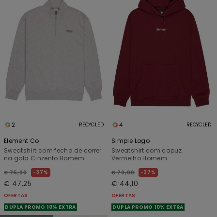
2
4
RECYCLED
RECYCLED
Element Co
Simple Logo
Sweatshirt com fecho de correr
Sweatshirt com capuz
na gola Cinzento Homem
Vermelho Homem
37%
37%
€ 75,00
€ 70,00
€ 47,25
€ 44,10
OFERTAS
OFERTAS
DUPLA PROMO 10% EXTRA
DUPLA PROMO 10% EXTRA