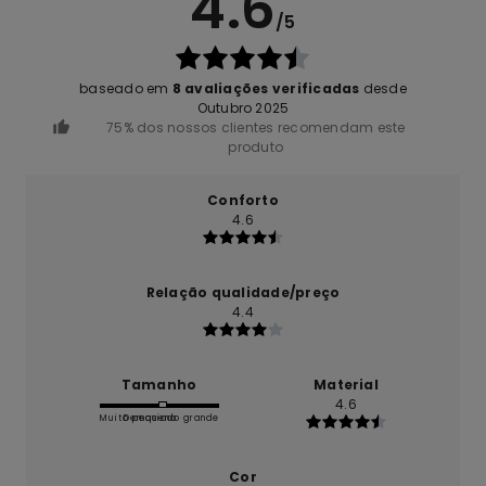
4.6
/5
baseado em
8 avaliações verificadas
desde
Outubro 2025
75% dos nossos clientes recomendam este
produto
Conforto
4.6
Relação qualidade/preço
4.4
Tamanho
Material
4.6
Muito pequeno
Demasiado grande
Cor