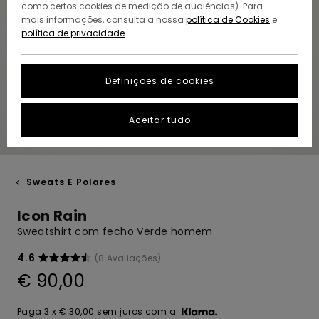
como certos cookies de medição de audiências). Para
mais informações, consulta a nossa
política de Cookies
e
política de privacidade
Definições de cookies
Aceitar tudo
Sweats E Polares
Icon Rain
Sweatshirt com fecho Verde homem
4.6
(8 Avaliações)
€ 90,00
Paga 3 x € 30,00 sem juros com a