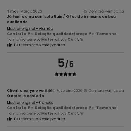
Timo
2. Março 2026
Compra verificada
Já tenho uma camisola Rain / O tecido é mesmo de boa
qualidade
Mostrar original - Alemão
Conforto
: 5
Relação qualidade/preço
: 5
Tamanho
:
/5
/5
Tamanho perfeito
Material
: 5
Cor
: 5
/5
/5
Eu recomendo este produto
5
/5
Client anonyme vérifié
15. Fevereiro 2026
Compra verificada
O corte, o conforto
Mostrar original - Francês
Conforto
: 5
Relação qualidade/preço
: 5
Tamanho
:
/5
/5
Tamanho perfeito
Material
: 5
Cor
: 5
/5
/5
Eu recomendo este produto