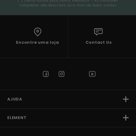
(*) Oferta válida para novos membros - As condições
completas são descritas no e-mail de boas-vindas
Encontre uma loja
Contact Us
AJUDA
ELEMENT