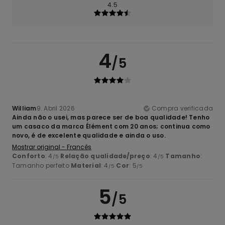
4.5
4
/5
William
9. Abril 2026
Compra verificada
Ainda não o usei, mas parece ser de boa qualidade! Tenho
um casaco da marca Élément com 20 anos; continua como
novo, é de excelente qualidade e ainda o uso.
Mostrar original - Francês
Conforto
: 4
Relação qualidade/preço
: 4
Tamanho
:
/5
/5
Tamanho perfeito
Material
: 4
Cor
: 5
/5
/5
5
/5