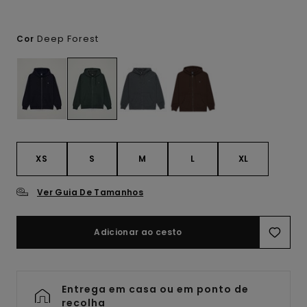
Deep Forest
Cor
XS
S
M
L
XL
Ver Guia De Tamanhos
Adicionar ao cesto
Entrega em casa ou em ponto de
recolha