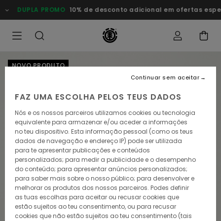
Avançar
DUPLA PROMO
10% de desconto adicional em ofertas especiais
para
a
informação
do
produto
NOVO PRODUTO
Continuar sem aceitar
FAZ UMA ESCOLHA PELOS TEUS DADOS
Nós e os nossos parceiros utilizamos cookies ou tecnologia
equivalente para armazenar e/ou aceder a informações
no teu dispositivo. Esta informação pessoal (como os teus
dados de navegação e endereço IP) pode ser utilizada
para te apresentar publicações e conteúdos
personalizados; para medir a publicidade e o desempenho
do conteúdo; para apresentar anúncios personalizados;
para saber mais sobre o nosso público; para desenvolver e
melhorar os produtos dos nossos parceiros. Podes definir
as tuas escolhas para aceitar ou recusar cookies que
estão sujeitos ao teu consentimento, ou para recusar
cookies que não estão sujeitos ao teu consentimento (tais