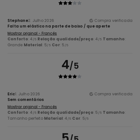
Stephane
2. Julho 2026
Compra verificada
Falta um elástico na parte de baixo / que aperte
Mostrar original - Francês
Conforto
: 4
Relação qualidade/preço
: 4
Tamanho
:
/5
/5
Grande
Material
: 5
Cor
: 5
/5
/5
4
/5
Eric
1. Julho 2026
Compra verificada
Sem comentários
Mostrar original - Francês
Conforto
: 4
Relação qualidade/preço
: 5
Tamanho
:
/5
/5
Tamanho perfeito
Material
: 4
Cor
: 5
/5
/5
5
/5