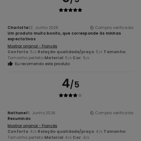
Charlotte
22. Junho 2026
Compra verificada
Um produto muito bonito, que corresponde às minhas
expectativas
Mostrar original - Francês
Conforto
: 5
Relação qualidade/preço
: 5
Tamanho
:
/5
/5
Tamanho perfeito
Material
: 5
Cor
: 5
/5
/5
Eu recomendo este produto
4
/5
Nathanel
5. Junho 2026
Compra verificada
Resumindo
Mostrar original - Francês
Conforto
: 4
Relação qualidade/preço
: 4
Tamanho
:
/5
/5
Tamanho perfeito
Material
: 4
Cor
: 4
/5
/5