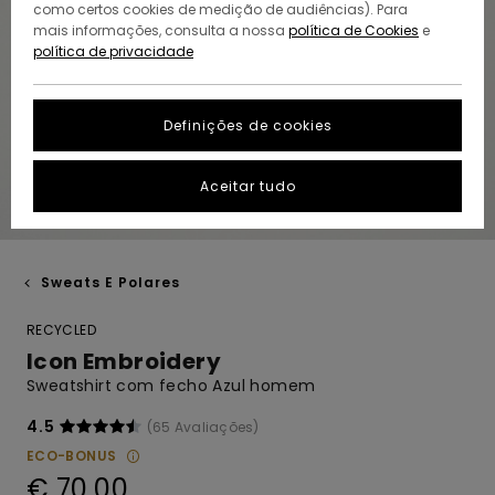
como certos cookies de medição de audiências). Para
mais informações, consulta a nossa
política de Cookies
e
política de privacidade
Definições de cookies
Aceitar tudo
Sweats E Polares
RECYCLED
Icon Embroidery
Sweatshirt com fecho Azul homem
4.5
(65 Avaliações)
ECO-BONUS
€ 70,00