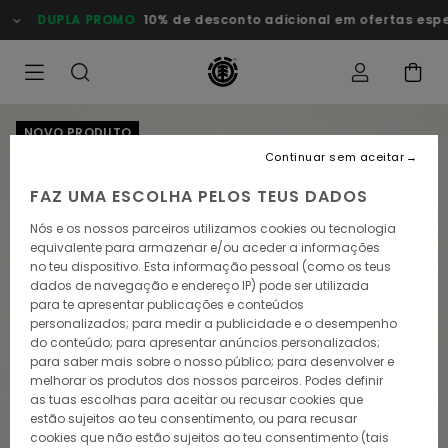
Avançar
DUPLA PROMO
10% de desconto adicional em ofertas especiais
para
a
informação
do
produto
NOVO PRODUTO
Continuar sem aceitar
FAZ UMA ESCOLHA PELOS TEUS DADOS
Nós e os nossos parceiros utilizamos cookies ou tecnologia
equivalente para armazenar e/ou aceder a informações
no teu dispositivo. Esta informação pessoal (como os teus
dados de navegação e endereço IP) pode ser utilizada
para te apresentar publicações e conteúdos
personalizados; para medir a publicidade e o desempenho
do conteúdo; para apresentar anúncios personalizados;
para saber mais sobre o nosso público; para desenvolver e
melhorar os produtos dos nossos parceiros. Podes definir
as tuas escolhas para aceitar ou recusar cookies que
estão sujeitos ao teu consentimento, ou para recusar
cookies que não estão sujeitos ao teu consentimento (tais