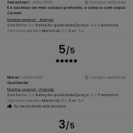
Sebastian
6. Julho 2026
Compra verificada
É o sucessor do meu casaco preferido, o casaco com capuz
Cornell.
Mostrar original - Alemão
Conforto
: 5
Relação qualidade/preço
: 4
Tamanho
:
/5
/5
Tamanho perfeito
Material
: 5
Cor
: 5
/5
/5
5
/5
Marie
3. Julho 2026
Compra verificada
Qualidade
Mostrar original - Francês
Conforto
: 5
Relação qualidade/preço
: 5
Tamanho
:
/5
/5
Tamanho perfeito
Material
: 5
Cor
: 5
/5
/5
Eu recomendo este produto
3
/5