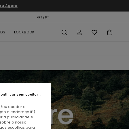
pa Agora
TÃO PRESENTE
PRT / PT
LOCALIZADOR DE LOJAS
RDS
LOOKBOOK
ontinuar sem aceitar
e/ou aceder a
ção e endereço IP)
r a publicidade e
sobre o nosso
tuas escolhas para