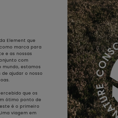
a da Element que
s como marca para
te e as nossas
onjunto com
 o mundo, estamos
 de ajudar o nosso
soas.
percebido que os
 um ótimo ponto de
este é o primeiro
. Uma viagem em