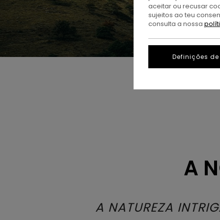
aceitar ou recusar co
sujeitos ao teu conse
consulta a nossa
polí
Definições de
A 
A NATUREZA INTRIG