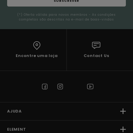
SUBSCREVER
(*) Oferta válida para novos membros - As condições
completas são descritas no e-mail de boas-vindas
Encontre uma loja
Contact Us
AJUDA
ELEMENT