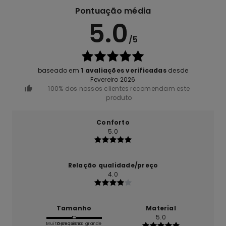
Pontuação média
5.0
/5
baseado em
1 avaliações verificadas
desde
Fevereiro 2026
100% dos nossos clientes recomendam este
produto
Conforto
5.0
Relação qualidade/preço
4.0
Tamanho
Material
5.0
Muito pequeno
Demasiado grande