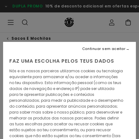
Avançar
DUPLA PROMO
10% de desconto adicional em ofertas especia
para
a
informação
do
produto
Sacos E Mochilas
Continuar sem aceitar
FAZ UMA ESCOLHA PELOS TEUS DADOS
Nós e os nossos parceiros utilizamos cookies ou tecnologia
equivalente para armazenar e/ou aceder a informações
no teu dispositivo. Esta informação pessoal (como os teus
dados de navegação e endereço IP) pode ser utilizada
para te apresentar publicações e conteúdos
personalizados; para medir a publicidade e o desempenho
do conteúdo; para apresentar anúncios personalizados;
para saber mais sobre o nosso público; para desenvolver e
melhorar os produtos dos nossos parceiros. Podes definir
as tuas escolhas para aceitar ou recusar cookies que
estão sujeitos ao teu consentimento, ou para recusar
cookies que não estão sujeitos ao teu consentimento (tais