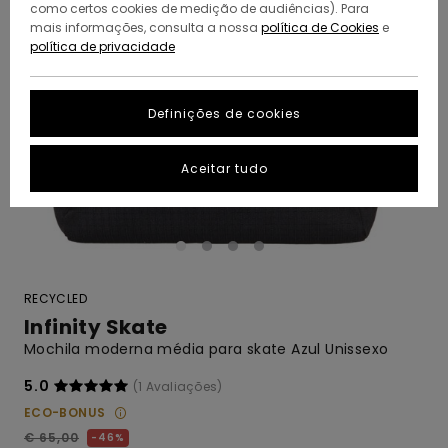
como certos cookies de medição de audiências). Para
mais informações, consulta a nossa
política de Cookies
e
política de privacidade
Definições de cookies
Aceitar tudo
RECYCLED
Infinity Skate
Mochila moderna média para skate Azul Unissexo
5.0
(1 Avaliações)
ECO-BONUS
€ 65,00
46%