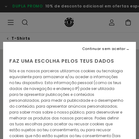
Avançar
DUPLA PROMO
10% de desconto adicional em ofertas especi
para
a
informação
do
produto
T-Shirts
Continuar sem aceitar
NOVO PRODUTO
FAZ UMA ESCOLHA PELOS TEUS DADOS
Nós e os nossos parceiros utilizamos cookies ou tecnologia
equivalente para armazenar e/ou aceder a informações
no teu dispositivo. Esta informação pessoal (como os teus
dados de navegação e endereço IP) pode ser utilizada
para te apresentar publicações e conteúdos
personalizados; para medir a publicidade e o desempenho
do conteúdo; para apresentar anúncios personalizados;
para saber mais sobre o nosso público; para desenvolver e
melhorar os produtos dos nossos parceiros. Podes definir
as tuas escolhas para aceitar ou recusar cookies que
estão sujeitos ao teu consentimento, ou para recusar
cookies que não estão sujeitos ao teu consentimento (tais