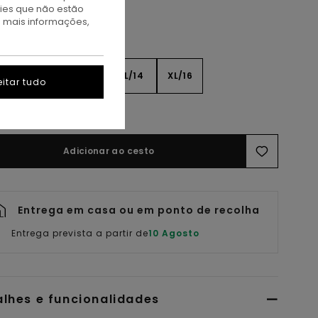
kies que não estão
a mais informações,
8
S/10
M/12
L/14
XL/16
itar tudo
er Guia De Tamanhos
Adicionar ao cesto
Entrega em casa ou em ponto de recolha
Entrega prevista a partir de
10 Agosto
alhes e funcionalidades