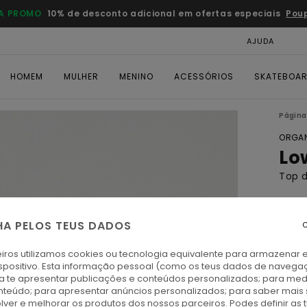
A PROMO
10% de desconto adicional em ofertas especiais
Pou
AJUDA
CAR
HOMEM
MULHER
MENINO
ACESSÓRIOS
SKATEBOA
Página 
ORGAN
Lo
Top 
ECO-
€ 2
HA PELOS TEUS DADOS
C
iros utilizamos cookies ou tecnologia equivalente para armazenar 
spositivo. Esta informação pessoal (como os teus dados de navega
B
Cor
ra te apresentar publicações e conteúdos personalizados; para medi
eúdo; para apresentar anúncios personalizados; para saber mais 
lver e melhorar os produtos dos nossos parceiros. Podes definir as 