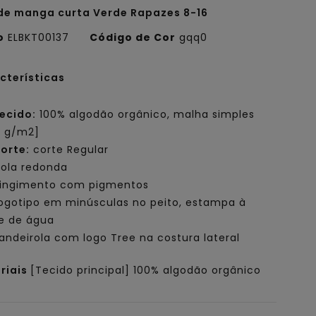
de manga curta Verde Rapazes 8-16
o
ELBKT00137
Código de Cor
gqq0
cterísticas
ecido:
100% algodão orgânico, malha simples
0 g/m2]
orte:
corte Regular
ola redonda
ingimento com pigmentos
ogotipo em minúsculas no peito, estampa à
e de água
andeirola com logo Tree na costura lateral
riais
[Tecido principal] 100% algodão orgânico