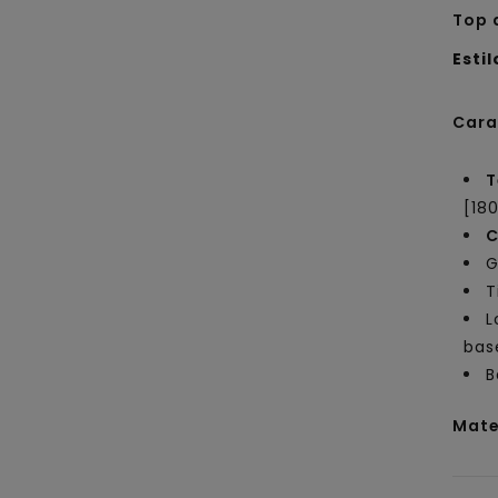
Top 
Estil
Cara
T
[18
C
G
T
L
bas
B
Mate