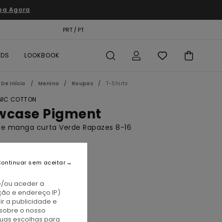
pa Agora
TÃO PRESENTE
PRT / PT
LOCALIZADOR DE LOJAS
RDS
LOOKBOOK
De Início
Menino
Roupas
T-Shirts
IC COTTON
wcase Pigment
de manga curta Verde Rapazes 8-16
BONUS
5,00
ontinuar sem aceitar
e/ou aceder a
ção e endereço IP)
ronze Green
r a publicidade e
sobre o nosso
tuas escolhas para