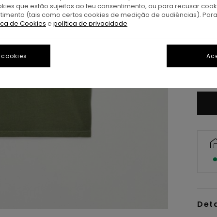
okies que estão sujeitos ao teu consentimento, ou para recusar coo
ntimento (tais como certos cookies de medição de audiências). Par
tica de Cookies
e
política de privacidade
XS/
 cookies
Ace
V
Det