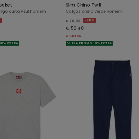
Pocket
Slim Chino Twill
anga curta Azul homem
Calças chino Verde Homem
%
28%
€ 70,00
€ 50,40
OFERTAS
10% EXTRA
DUPLA PROMO 10% EXTRA