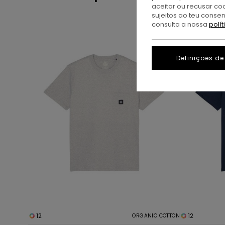
aceitar ou recusar co
sujeitos ao teu conse
Avançar
Avançar
consulta a nossa
polí
para
para
procurar
ordenar
critérios
por
de
Definições de
filtragem
12
12
ORGANIC COTTON