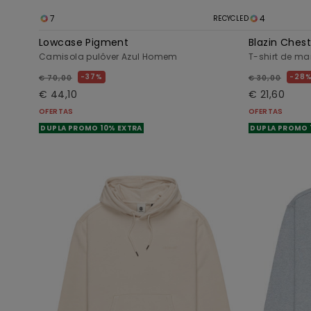
7
4
RECYCLED
Lowcase Pigment
Blazin Ches
Camisola pulôver Azul Homem
T-shirt de m
37%
28
€ 70,00
€ 30,00
€ 44,10
€ 21,60
OFERTAS
OFERTAS
DUPLA PROMO 10% EXTRA
DUPLA PROMO 