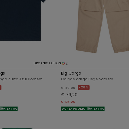
2
ORGANIC COTTON
ngs
Big Cargo
anga curta Azul Homem
Calças cargo Bege homem
%
28%
€ 110,00
€ 79,20
OFERTAS
10% EXTRA
DUPLA PROMO 10% EXTRA