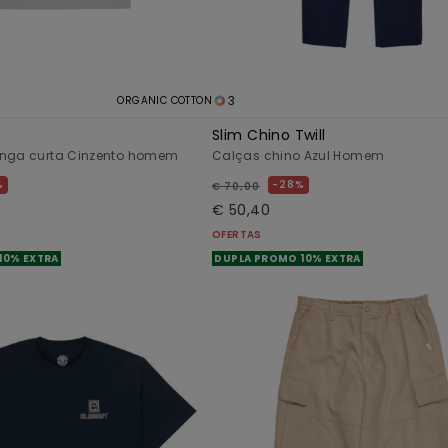
3
ORGANIC COTTON
o
Slim Chino Twill
anga curta Cinzento homem
Calças chino Azul Homem
%
28%
€ 70,00
€ 50,40
OFERTAS
10% EXTRA
DUPLA PROMO 10% EXTRA