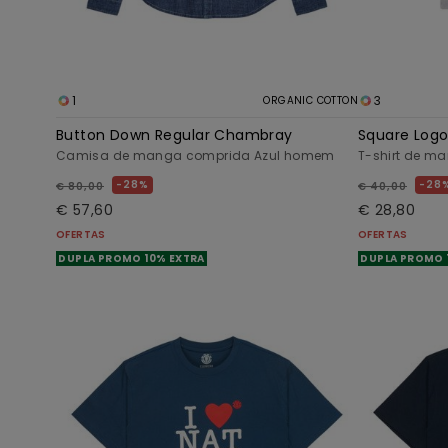
1
3
ORGANIC COTTON
Button Down Regular Chambray
Square Log
Camisa de manga comprida Azul homem
T-shirt de m
28%
28
€ 80,00
€ 40,00
€ 57,60
€ 28,80
OFERTAS
OFERTAS
DUPLA PROMO 10% EXTRA
DUPLA PROMO 