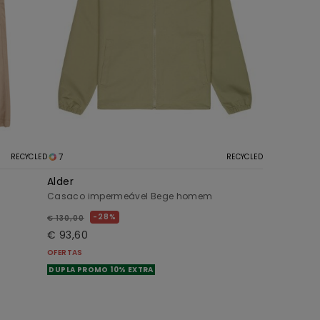
7
RECYCLED
RECYCLED
Alder
Casaco impermeável Bege homem
28%
€ 130,00
€ 93,60
OFERTAS
DUPLA PROMO 10% EXTRA