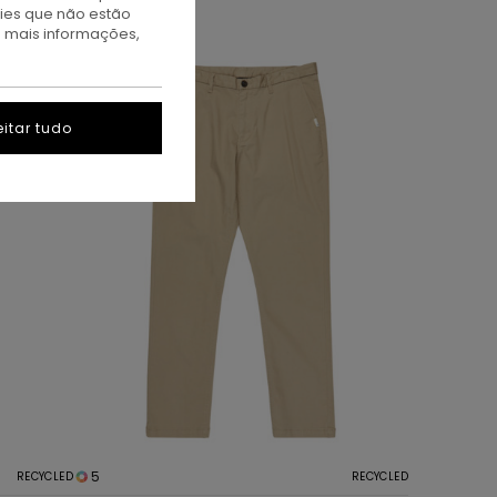
kies que não estão
a mais informações,
itar tudo
5
RECYCLED
RECYCLED