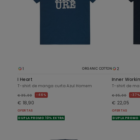
1
2
ORGANIC COTTON
I Heart
Inner Worki
T-shirt de manga curta Azul Homem
T-shirt de m
46%
37
€ 35,00
€ 35,00
€ 18,90
€ 22,05
OFERTAS
OFERTAS
DUPLA PROMO 10% EXTRA
DUPLA PROMO 