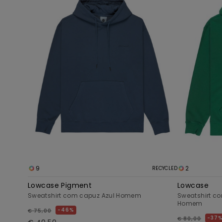
9
2
RECYCLED
Lowcase Pigment
Lowcase
Sweatshirt com capuz Azul Homem
Sweatshirt co
Homem
46%
€ 75,00
37
€ 80,00