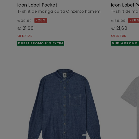
Icon Label Pocket
Icon Label 
T-shirt de manga curta Cinzento homem
T-shirt de m
28%
28
€ 30,00
€ 30,00
€ 21,60
€ 21,60
OFERTAS
OFERTAS
DUPLA PROMO 10% EXTRA
DUPLA PROMO 