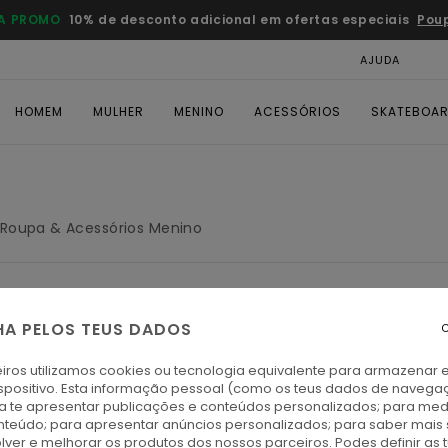
A PROMO
10% de desconto adicional em ofertas especiais
Pou
AJUDA
CAR
HOMEM
MULHER
MENINO
ACESSÓRIOS
SKATEBOA
Roupa & Acessórios Menino
HA PELOS TEUS DADOS
s voltam em breve
C
iros utilizamos cookies ou tecnologia equivalente para armazenar 
spositivo. Esta informação pessoal (como os teus dados de navega
ra te apresentar publicações e conteúdos personalizados; para medi
eúdo; para apresentar anúncios personalizados; para saber mais 
lver e melhorar os produtos dos nossos parceiros. Podes definir as 