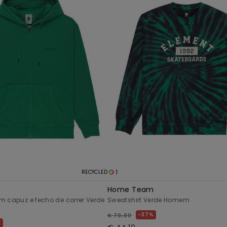
1
RECYCLED
Home Team
m capuz e fecho de correr Verde
Sweatshirt Verde Homem
37%
€ 70,00
%