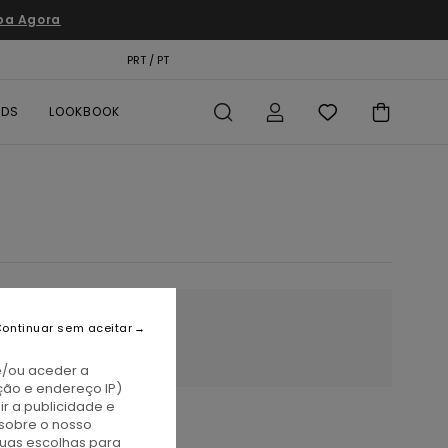
pa Agora
TÃO PRESENTE
PRT / PT
LOCALIZADOR DE LOJAS
RDS
LOOKBOOK
ontinuar sem aceitar
e/ou aceder a
ção e endereço IP)
r a publicidade e
sobre o nosso
tuas escolhas para