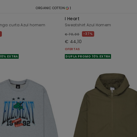
1
ORGANIC COTTON
t
I Heart
anga curta Azul homem
Sweatshirt Azul Homem
%
37%
€ 70,00
€ 44,10
OFERTAS
10% EXTRA
DUPLA PROMO 10% EXTRA