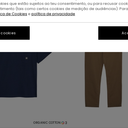
okies que estão sujeitos ao teu consentimento, ou para recusar coo
ntimento (tais como certos cookies de medição de audiências). Par
tica de Cookies
e
política de privacidade
 cookies
Ace
3
ORGANIC COTTON