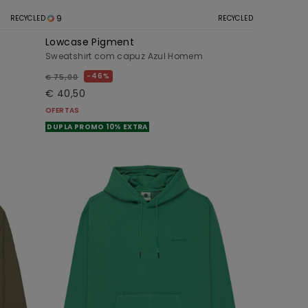
9
RECYCLED
RECYCLED
Lowcase Pigment
Sweatshirt com capuz Azul Homem
46%
€ 75,00
€ 40,50
OFERTAS
DUPLA PROMO 10% EXTRA