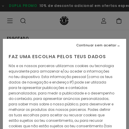
Avançar
DUPLA PROMO
10% de desconto adicional em ofertas especia
para
a
informação
do
produto
ESGOTADO
Continuar sem aceitar
FAZ UMA ESCOLHA PELOS TEUS DADOS
Nós e os nossos parceiros utilizamos cookies ou tecnologia
equivalente para armazenar e/ou aceder a informações
no teu dispositivo. Esta informação pessoal (como os teus
dados de navegação e endereço IP) pode ser utilizada
para te apresentar publicações e conteúdos
personalizados; para medir a publicidade e o desempenho
do conteúdo; para apresentar anúncios personalizados;
para saber mais sobre o nosso público; para desenvolver e
melhorar os produtos dos nossos parceiros. Podes definir
as tuas escolhas para aceitar ou recusar cookies que
estão sujeitos ao teu consentimento, ou para recusar
cookies que não estão sujeitos ao teu consentimento (tais