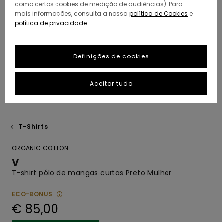
como certos cookies de medição de audiências). Para
mais informações, consulta a nossa
política de Cookies
e
política de privacidade
Definições de cookies
Aceitar tudo
T-Shirts
ORGANIC COTTON
V
T-shirt pólo de mangas curtas Preto Mulher
ECO-BONUS
€ 85,00