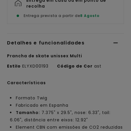
Entrega em casa ou em ponto de
recolha
Entrega prevista a partir de
8 Agosto
Detalhes e funcionalidades
Prancha de skate unissex Multi
Estilo
ELYXD00193
Código de Cor
ast
Características
Formato Twig
Fabricado em Espanha
Tamanho:
7.375" x 29.5", nose: 6.33", tail:
6.06", distância entre eixos: 12.92"
Element CBN com emissões de CO2 reduzidas