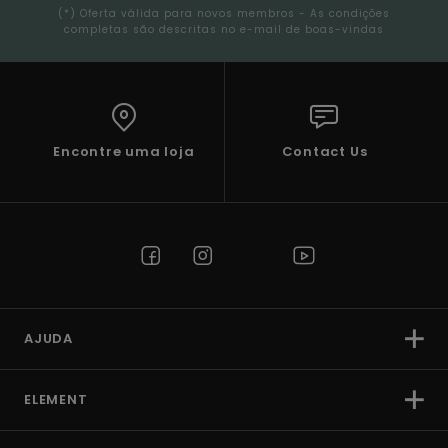
(*) Oferta válida para novos membros - As condições
completas são descritas no e-mail de boas-vindas
Encontre uma loja
Contact Us
AJUDA
ELEMENT