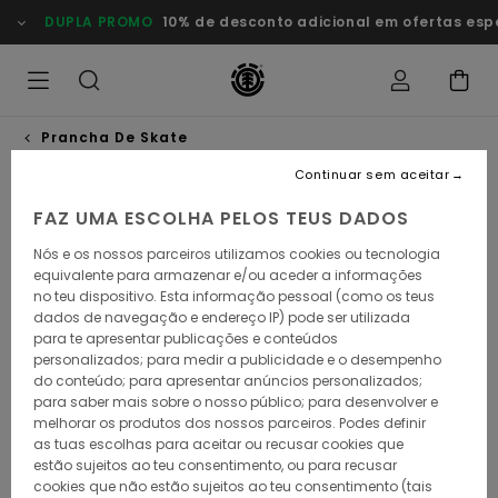
Avançar
DUPLA PROMO
10% de desconto adicional em ofertas especi
para
a
informação
do
produto
Prancha De Skate
Continuar sem aceitar
FAZ UMA ESCOLHA PELOS TEUS DADOS
Nós e os nossos parceiros utilizamos cookies ou tecnologia
equivalente para armazenar e/ou aceder a informações
no teu dispositivo. Esta informação pessoal (como os teus
dados de navegação e endereço IP) pode ser utilizada
para te apresentar publicações e conteúdos
personalizados; para medir a publicidade e o desempenho
do conteúdo; para apresentar anúncios personalizados;
para saber mais sobre o nosso público; para desenvolver e
melhorar os produtos dos nossos parceiros. Podes definir
as tuas escolhas para aceitar ou recusar cookies que
estão sujeitos ao teu consentimento, ou para recusar
cookies que não estão sujeitos ao teu consentimento (tais