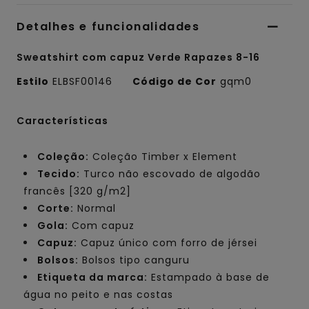
Detalhes e funcionalidades
Sweatshirt com capuz Verde Rapazes 8-16
Estilo
ELBSF00146
Código de Cor
gqm0
Características
Coleção:
Coleção Timber x Element
Tecido:
Turco não escovado de algodão
francês [320 g/m2]
Corte:
Normal
Gola:
Com capuz
Capuz:
Capuz único com forro de jérsei
Bolsos:
Bolsos tipo canguru
Etiqueta da marca:
Estampado à base de
água no peito e nas costas