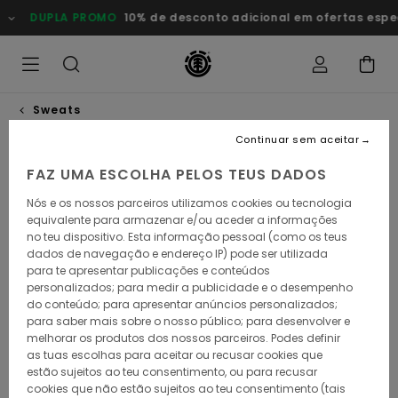
Avançar
DUPLA PROMO
10% de desconto adicional em ofertas especia
para
a
informação
do
produto
Sweats
Continuar sem aceitar
ESGOTADO
FAZ UMA ESCOLHA PELOS TEUS DADOS
Nós e os nossos parceiros utilizamos cookies ou tecnologia
equivalente para armazenar e/ou aceder a informações
no teu dispositivo. Esta informação pessoal (como os teus
dados de navegação e endereço IP) pode ser utilizada
para te apresentar publicações e conteúdos
personalizados; para medir a publicidade e o desempenho
do conteúdo; para apresentar anúncios personalizados;
para saber mais sobre o nosso público; para desenvolver e
melhorar os produtos dos nossos parceiros. Podes definir
as tuas escolhas para aceitar ou recusar cookies que
estão sujeitos ao teu consentimento, ou para recusar
cookies que não estão sujeitos ao teu consentimento (tais