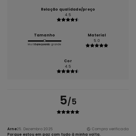
Relação qualidade/preço
4.5
Tamanho
Material
5.0
Muito pequeno
Demasiado grande
Cor
4.5
5
/5
Arne
25. Dezembro 2025
Compra verificada
Porque estou em paz com tudo à minha volta.