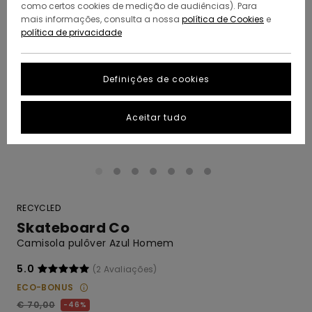
como certos cookies de medição de audiências). Para
mais informações, consulta a nossa
política de Cookies
e
política de privacidade
Definições de cookies
Aceitar tudo
RECYCLED
Skateboard Co
Camisola pulôver Azul Homem
5.0
(2 Avaliações)
ECO-BONUS
€ 70,00
46%