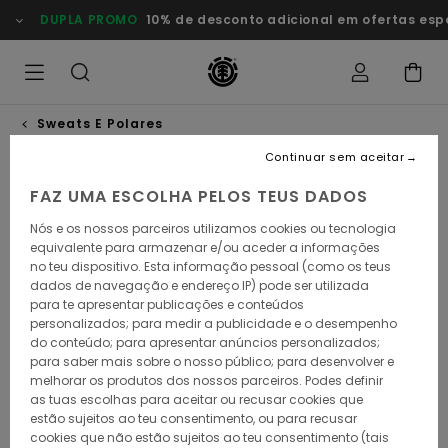
Avançar
DUPLA PROMO
10% de desconto adicional em ofertas especia
para
a
informação
do
produto
Sweats E Polares
Continuar sem aceitar
FAZ UMA ESCOLHA PELOS TEUS DADOS
Nós e os nossos parceiros utilizamos cookies ou tecnologia
equivalente para armazenar e/ou aceder a informações
no teu dispositivo. Esta informação pessoal (como os teus
dados de navegação e endereço IP) pode ser utilizada
para te apresentar publicações e conteúdos
personalizados; para medir a publicidade e o desempenho
do conteúdo; para apresentar anúncios personalizados;
para saber mais sobre o nosso público; para desenvolver e
melhorar os produtos dos nossos parceiros. Podes definir
as tuas escolhas para aceitar ou recusar cookies que
estão sujeitos ao teu consentimento, ou para recusar
cookies que não estão sujeitos ao teu consentimento (tais