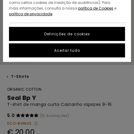
como certos cookies de medição de audiências). Para
mais informações, consulta a nossa
política de Cookies
e
política de privacidade
Definições de cookies
Aceitar tudo
T-Shirts
ORGANIC COTTON
Seal Bp Y
T-shirt de manga curta Castanho rapazes 8-16
5.0
(10 Avaliações)
ECO-BONUS
€ 20,00