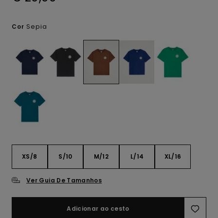
Sepia
Cor
XS/8
S/10
M/12
L/14
XL/16
Ver Guia De Tamanhos
Adicionar ao cesto