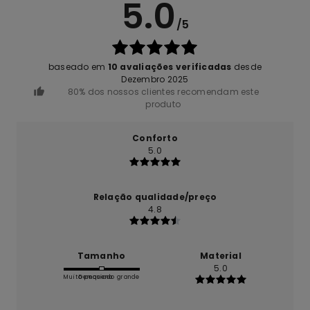
5.0
/5
baseado em
10 avaliações verificadas
desde
Dezembro 2025
80% dos nossos clientes recomendam este
produto
Conforto
5.0
Relação qualidade/preço
4.8
Tamanho
Material
5.0
Muito pequeno
Demasiado grande