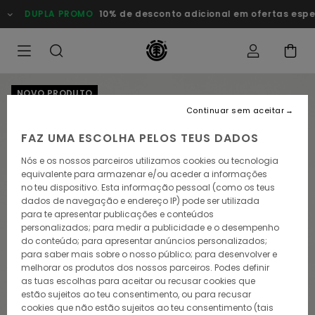
Avançar
DUPLA PROMO
10% de desconto adicional em ofertas especiais
para
a
informação
do
produto
NOVO PRODUTO
Continuar sem aceitar
FAZ UMA ESCOLHA PELOS TEUS DADOS
Nós e os nossos parceiros utilizamos cookies ou tecnologia
equivalente para armazenar e/ou aceder a informações
no teu dispositivo. Esta informação pessoal (como os teus
dados de navegação e endereço IP) pode ser utilizada
para te apresentar publicações e conteúdos
personalizados; para medir a publicidade e o desempenho
do conteúdo; para apresentar anúncios personalizados;
para saber mais sobre o nosso público; para desenvolver e
melhorar os produtos dos nossos parceiros. Podes definir
as tuas escolhas para aceitar ou recusar cookies que
estão sujeitos ao teu consentimento, ou para recusar
cookies que não estão sujeitos ao teu consentimento (tais