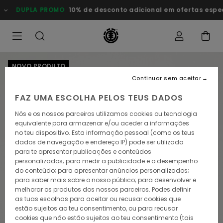
Avançar
DUPLA PROMO
10% de desconto adicional em ofertas esp
para
a
informação
do
produto
NOVO PRODUTO
Continuar sem aceitar
FAZ UMA ESCOLHA PELOS TEUS DADOS
Nós e os nossos parceiros utilizamos cookies ou tecnologia
equivalente para armazenar e/ou aceder a informações
no teu dispositivo. Esta informação pessoal (como os teus
dados de navegação e endereço IP) pode ser utilizada
para te apresentar publicações e conteúdos
personalizados; para medir a publicidade e o desempenho
do conteúdo; para apresentar anúncios personalizados;
para saber mais sobre o nosso público; para desenvolver e
melhorar os produtos dos nossos parceiros. Podes definir
as tuas escolhas para aceitar ou recusar cookies que
estão sujeitos ao teu consentimento, ou para recusar
cookies que não estão sujeitos ao teu consentimento (tais