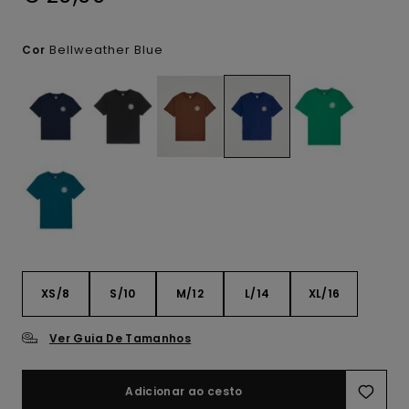
Bellweather Blue
Cor
XS/8
S/10
M/12
L/14
XL/16
Ver Guia De Tamanhos
Adicionar ao cesto