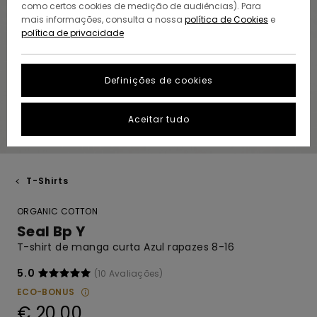
como certos cookies de medição de audiências). Para
mais informações, consulta a nossa
política de Cookies
e
política de privacidade
Definições de cookies
Aceitar tudo
T-Shirts
ORGANIC COTTON
Seal Bp Y
T-shirt de manga curta Azul rapazes 8-16
5.0
(10 Avaliações)
ECO-BONUS
€ 20,00