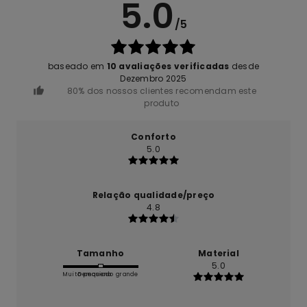
5.0
/5
baseado em
10 avaliações verificadas
desde
Dezembro 2025
80% dos nossos clientes recomendam este
produto
Conforto
5.0
Relação qualidade/preço
4.8
Tamanho
Material
5.0
Muito pequeno
Demasiado grande