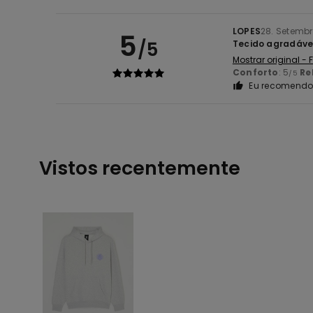
LOPES
28. Setemb
5
/5
Tecido agradáve
Mostrar original -
Conforto
: 5
Re
/5
Eu recomendo 
Vistos recentemente