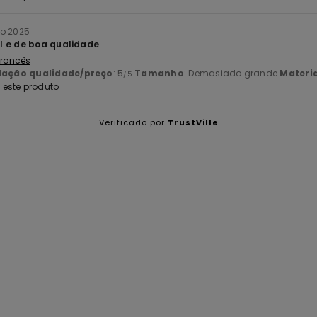
ro 2025
l e de boa qualidade
 Francês
lação qualidade/preço
: 5
Tamanho
: Demasiado grande
Materia
/5
este produto
Verificado por
TrustVille