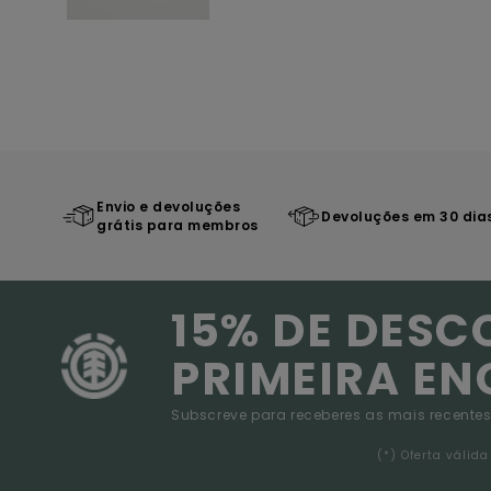
Envio e devoluções
Devoluções em 30 dia
grátis para membros
15% DE DESC
PRIMEIRA E
Subscreve para receberes as mais recentes
(*) Oferta váli