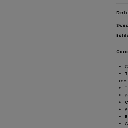
Det
Swea
Estil
Cara
C
T
rec
T
P
C
P
B
C