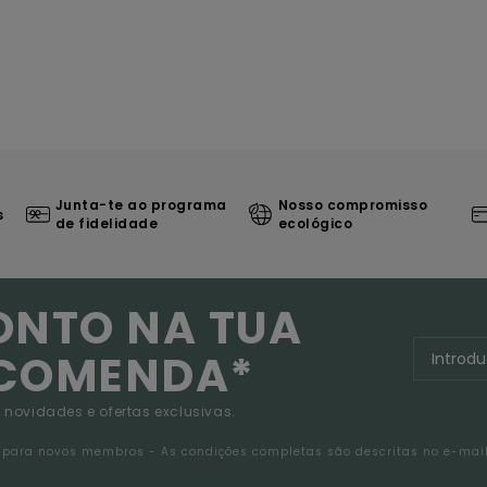
Junta-te ao programa
Nosso compromisso
s
de fidelidade
ecológico
ONTO NA TUA
NCOMENDA*
 novidades e ofertas exclusivas.
da para novos membros - As condições completas são descritas no e-mai