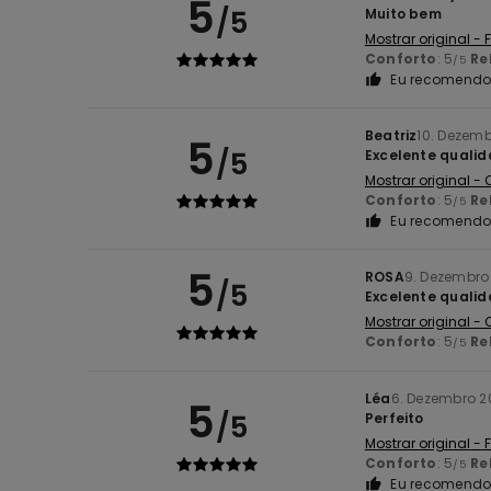
5
/5
Muito bem
Mostrar original -
Conforto
: 5
Re
/5
Eu recomendo 
Beatriz
10. Dezem
5
/5
Excelente qualid
Mostrar original -
Conforto
: 5
Re
/5
Eu recomendo 
5
ROSA
9. Dezembro
/5
Excelente qualid
Mostrar original -
Conforto
: 5
Re
/5
Léa
6. Dezembro 2
5
/5
Perfeito
Mostrar original -
Conforto
: 5
Re
/5
Eu recomendo 