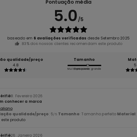
Pontuação média
5.0
/5
baseado em
6 avaliações verificadas
desde Setembro 2025
83% dos nossos clientes recomendam este produto
ção qualidade/preço
Tamanho
Mat
4.8
5
Muito pequeno
Demasiado grande
érifié
8. Fevereiro 2026
m conhecer a marca
Italiano
lação qualidade/preço
: 5
Tamanho
: Tamanho perfeito
Material
/5
este produto
érifié
26. Janeiro 2026