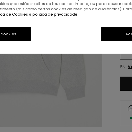
okies que estão sujeitos ao teu consentimento, ou para recusar coo
M
Cor
ntimento (tais como certos cookies de medição de audiências). Par
tica de Cookies
e
política de privacidade
 cookies
Ace
X
V