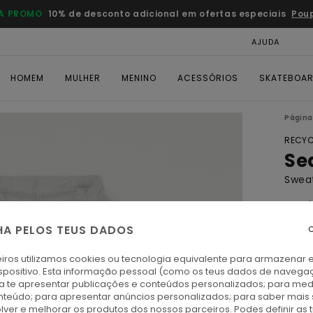
A PROMO
10% de desconto adicional em ofertas especiais
Pou
AJUDA
CAR
HOMEM
MULHER
MENINO
ACESSÓRIOS
SKATEBOA
Página 
RECYC
Se
Swea
5.0
ECO-
HA PELOS TEUS DADOS
C
€ 7
iros utilizamos cookies ou tecnologia equivalente para armazenar 
spositivo. Esta informação pessoal (como os teus dados de navega
Paga 
ra te apresentar publicações e conteúdos personalizados; para medi
eúdo; para apresentar anúncios personalizados; para saber mais 
lver e melhorar os produtos dos nossos parceiros. Podes definir as 