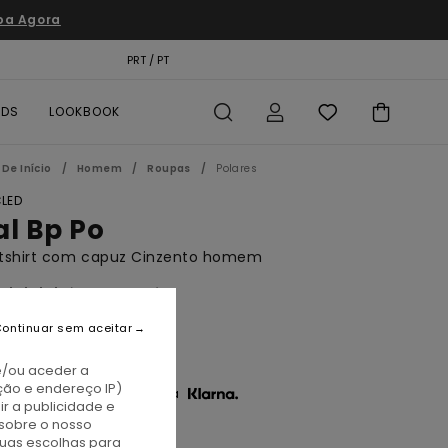
pa Agora
TÃO PRESENTE
PRT / PT
LOCALIZADOR DE LOJAS
RDS
LOOKBOOK
De Início
Homem
Roupas
Polares
LED
al Bp Po
tshirt com capuz Cinzento homem
(6 Avaliações)
BONUS
ontinuar sem aceitar
0,00
e/ou aceder a
ção e endereço IP)
3 x € 23,33 sem juros com a
r a publicidade e
sobre o nosso
tuas escolhas para