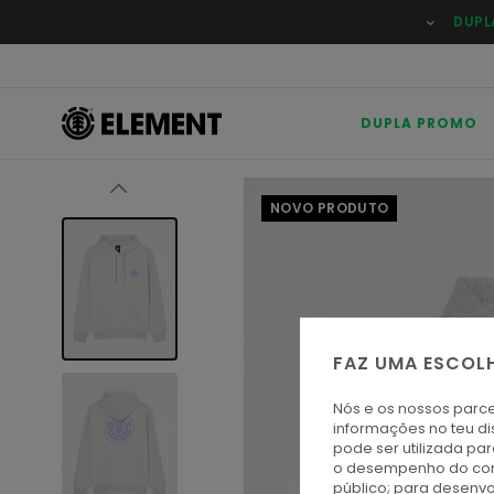
Avançar
DUPL
para
a
informação
do
produto
DUPLA PROMO
NOVO PRODUTO
FAZ UMA ESCOL
Nós e os nossos parce
informações no teu di
pode ser utilizada pa
o desempenho do cont
público; para desenvo