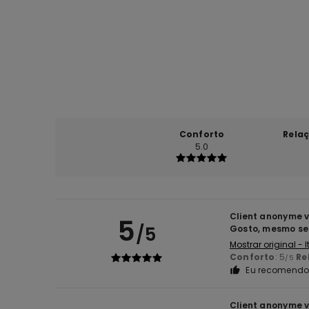
Conforto
Rela
5.0
Client anonyme v
5
/5
Gosto, mesmo se
Mostrar original - 
Conforto
: 5
Re
/5
Eu recomendo 
Client anonyme v