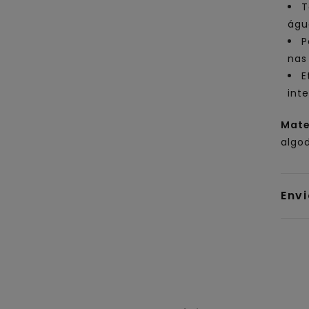
T
águ
P
nas
E
inte
Mate
algod
Env