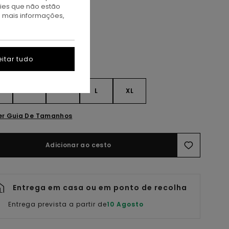
kies que não estão
id Grey Heather
a mais informações,
itar tudo
S
S
M
L
XL
er Guia De Tamanhos
Adicionar ao cesto
Entrega em casa ou em ponto de recolha
Entrega prevista a partir de
10 Agosto