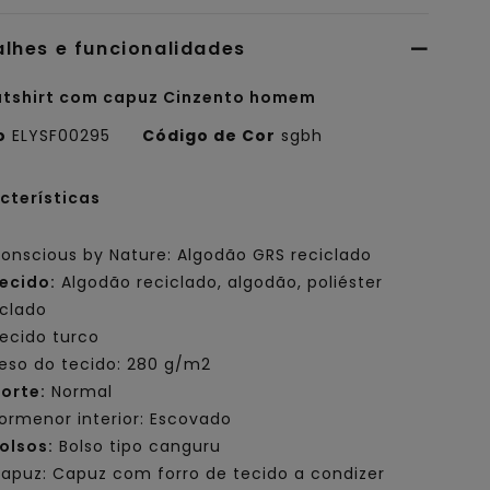
alhes e funcionalidades
tshirt com capuz Cinzento homem
o
ELYSF00295
Código de Cor
sgbh
cterísticas
onscious by Nature: Algodão GRS reciclado
ecido:
Algodão reciclado, algodão, poliéster
iclado
ecido turco
eso do tecido: 280 g/m2
orte:
Normal
ormenor interior: Escovado
olsos:
Bolso tipo canguru
apuz: Capuz com forro de tecido a condizer