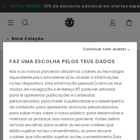
Avançar
DUPLA PROMO
10% de desconto adicional em ofertas especia
para
a
informação
do
produto
Nova Coleção
Continuar sem aceitar
NOVO PRODUTO
FAZ UMA ESCOLHA PELOS TEUS DADOS
Nós e os nossos parceiros utilizamos cookies ou tecnologia
equivalente para armazenar e/ou aceder a informações
no teu dispositivo. Esta informação pessoal (como os teus
dados de navegação e endereço IP) pode ser utilizada
para te apresentar publicações e conteúdos
personalizados; para medir a publicidade e o desempenho
do conteúdo; para apresentar anúncios personalizados;
para saber mais sobre o nosso público; para desenvolver e
melhorar os produtos dos nossos parceiros. Podes definir
as tuas escolhas para aceitar ou recusar cookies que
estão sujeitos ao teu consentimento, ou para recusar
cookies que não estão sujeitos ao teu consentimento (tais