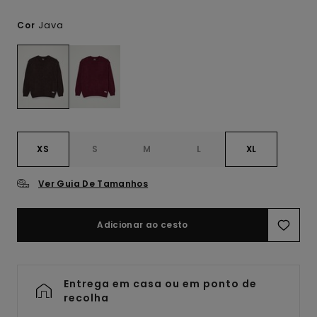
Java
Cor
XS
S
M
L
XL
Ver Guia De Tamanhos
Adicionar ao cesto
Entrega em casa ou em ponto de
recolha