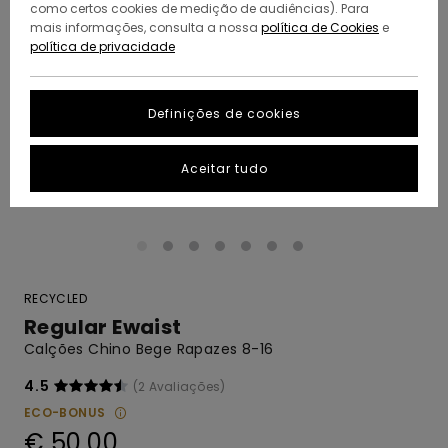
como certos cookies de medição de audiências). Para
mais informações, consulta a nossa
política de Cookies
e
política de privacidade
Definições de cookies
Aceitar tudo
RECYCLED
Regular Ewaist
Calções Chino Bege Rapazes 8-16
4.5
(2 Avaliações)
ECO-BONUS
€ 50,00