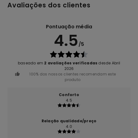
Avaliações dos clientes
Pontuação média
4.5
/5
baseado em
2 avaliações verificadas
desde Abril
2026
100% dos nossos clientes recomendam este
produto
Conforto
4.5
Relação qualidade/preço
4.0