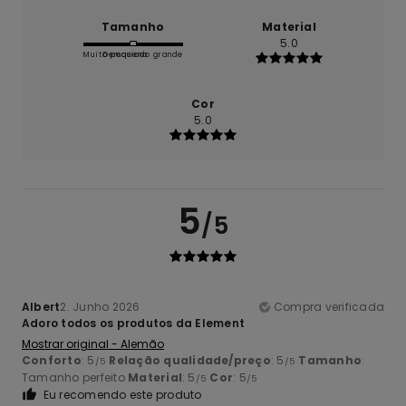
Tamanho
Material
5.0
Muito pequeno
Demasiado grande
Cor
5.0
5
/5
Albert
2. Junho 2026
Compra verificada
Adoro todos os produtos da Element
Mostrar original - Alemão
Conforto
: 5
Relação qualidade/preço
: 5
Tamanho
:
/5
/5
Tamanho perfeito
Material
: 5
Cor
: 5
/5
/5
Eu recomendo este produto