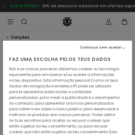
Avançar
DUPLA PROMO
10% de desconto adicional em ofertas esp
para
a
informação
do
produto
Calções
Continuar sem aceitar
FAZ UMA ESCOLHA PELOS TEUS DADOS
Nós e os nossos parceiros utilizamos cookies ou tecnologia
equivalente para armazenar e/ou aceder a informações
no teu dispositivo. Esta informação pessoal (como os teus
dados de navegação e endereço IP) pode ser utilizada
para te apresentar publicações e conteúdos
personalizados; para medir a publicidade e o desempenho
do conteúdo; para apresentar anúncios personalizados;
para saber mais sobre o nosso público; para desenvolver e
melhorar os produtos dos nossos parceiros. Podes definir
as tuas escolhas para aceitar ou recusar cookies que
estão sujeitos ao teu consentimento, ou para recusar
cookies que não estão sujeitos ao teu consentimento (tais