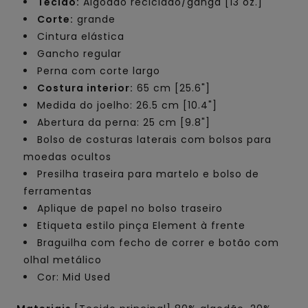
Tecido:
Algodão reciclado/ganga [13 oz.]
Corte:
grande
Cintura elástica
Gancho regular
Perna com corte largo
Costura interior:
65 cm [25.6"]
Medida do joelho: 26.5 cm [10.4"]
Abertura da perna: 25 cm [9.8"]
Bolso de costuras laterais com bolsos para
moedas ocultos
Presilha traseira para martelo e bolso de
ferramentas
Aplique de papel no bolso traseiro
Etiqueta estilo pinça Element à frente
Braguilha com fecho de correr e botão com
olhal metálico
Cor: Mid Used