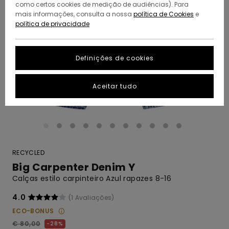
como certos cookies de medição de audiências). Para
mais informações, consulta a nossa
política de Cookies
e
política de privacidade
Definições de cookies
Aceitar tudo
RECYCLED
Big Carpenter Denim Y
Calças estilo carpinteiro Azul rapazes 8-16
4.0
(1 Avaliações)
ECO-BONUS
€ 80,00
28%