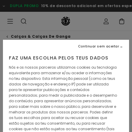
Avançar
DUPLA PROMO
10% de desconto adicional em ofertas especiai
para
a
informação
do
produto
Calças & Calças De Ganga
Continuar sem aceitar
FAZ UMA ESCOLHA PELOS TEUS DADOS
Nós e os nossos parceiros utilizamos cookies ou tecnologia
equivalente para armazenar e/ou aceder a informações
no teu dispositivo. Esta informação pessoal (como os teus
dados de navegação e endereço IP) pode ser utilizada
para te apresentar publicações e conteúdos
personalizados; para medir a publicidade e o desempenho
do conteúdo; para apresentar anúncios personalizados;
para saber mais sobre o nosso público; para desenvolver e
melhorar os produtos dos nossos parceiros. Podes definir
as tuas escolhas para aceitar ou recusar cookies que
estão sujeitos ao teu consentimento, ou para recusar
cookies que não estão sujeitos ao teu consentimento (tais