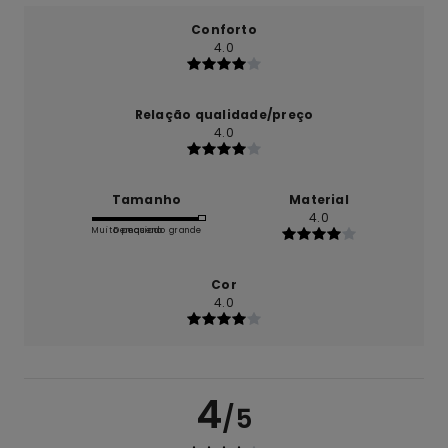
Conforto
4.0
Relação qualidade/preço
4.0
Tamanho
Material
4.0
Muito pequeno
Demasiado grande
Cor
4.0
4
/5