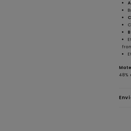
A
B
C
C
B
E
fro
E
Mate
48% 
Env