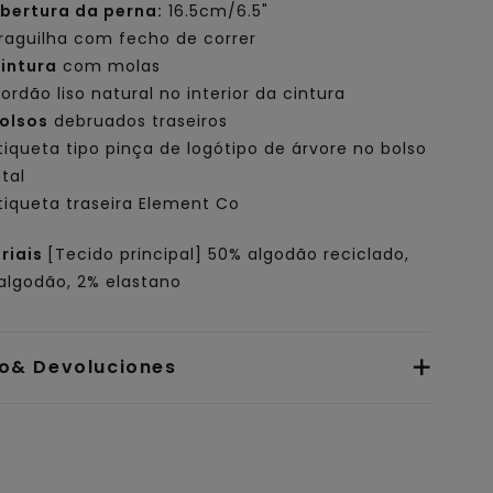
bertura da perna:
16.5cm/6.5"
raguilha com fecho de correr
intura
com molas
ordão liso natural no interior da cintura
olsos
debruados traseiros
tiqueta tipo pinça de logótipo de árvore no bolso
ntal
tiqueta traseira Element Co
riais
[Tecido principal] 50% algodão reciclado,
algodão, 2% elastano
io& Devoluciones