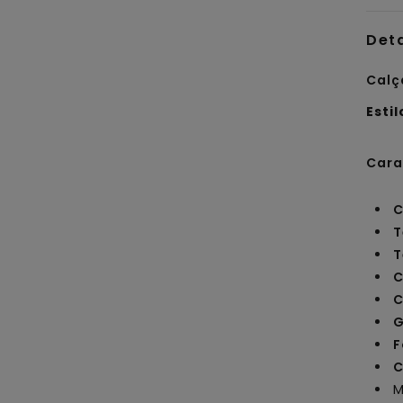
Det
Calç
Estil
Cara
C
T
T
C
C
G
F
C
M