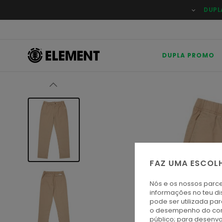
Avançar
DUPL
para
a
informação
do
produto
DUPLA PROMO
FAZ UMA ESCOL
Nós e os nossos parce
informações no teu di
pode ser utilizada pa
o desempenho do cont
público; para desenvo