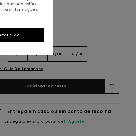
kies que não estão
luminum
a mais informações,
itar tudo
8
S/10
M/12
L/14
XL/16
er Guia De Tamanhos
Adicionar ao cesto
Entrega em casa ou em ponto de recolha
Entrega prevista a partir de
11 Agosto