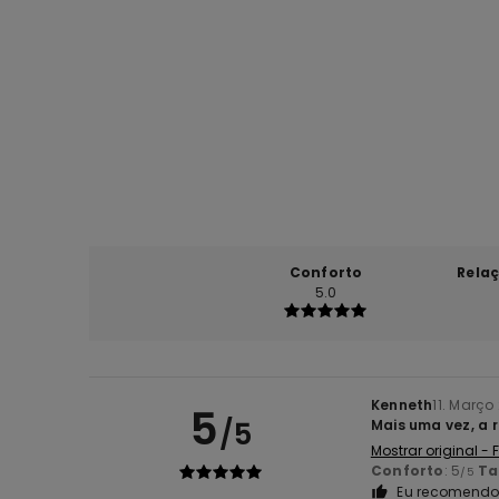
Conforto
Rela
5.0
Kenneth
11. Março
5
/5
Mais uma vez, a
Mostrar original -
Conforto
: 5
T
/5
Eu recomendo 