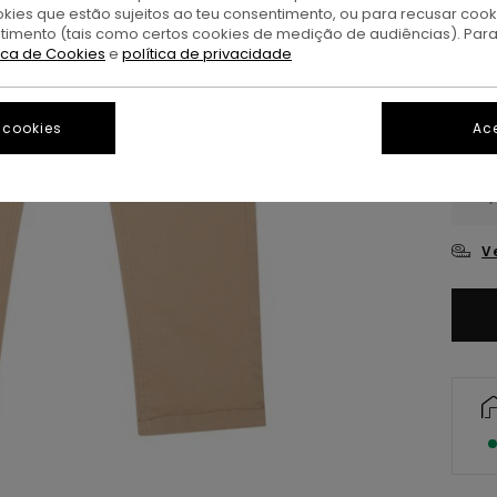
okies que estão sujeitos ao teu consentimento, ou para recusar coo
A
Cor
ntimento (tais como certos cookies de medição de audiências). Par
tica de Cookies
e
política de privacidade
 cookies
Ace
XS/
V