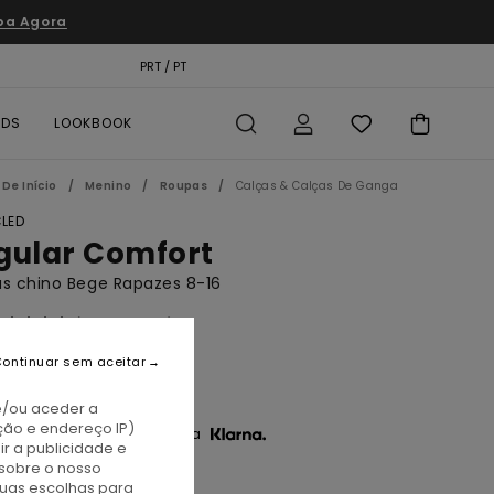
pa Agora
TÃO PRESENTE
PRT / PT
LOCALIZADOR DE LOJAS
RDS
LOOKBOOK
De Início
Menino
Roupas
Calças & Calças De Ganga
LED
gular Comfort
s chino Bege Rapazes 8-16
(1 Avaliações)
BONUS
ontinuar sem aceitar
0,00
e/ou aceder a
ção e endereço IP)
3 x € 20,00 sem juros com a
r a publicidade e
sobre o nosso
tuas escolhas para