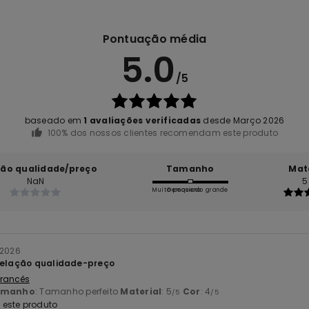
Pontuação média
5.0
/5
baseado em
1 avaliações verificadas
desde Março 2026
100% dos nossos clientes recomendam este produto
ção qualidade/preço
Tamanho
Mat
NaN
5
Muito pequeno
Demasiado grande
 2026
 relação qualidade-preço
 Francês
amanho
: Tamanho perfeito
Material
: 5
Cor
: 4
/5
/5
este produto