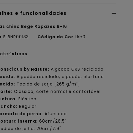
alhes e funcionalidades
as chino Bege Rapazes 8-16
o
ELBNP00133
Código de Cor
tkh0
cterísticas
onscious by Nature:
Algodão GRS reciclado
ecido:
Algodão reciclado, algodão, elastano
ecido:
Tecido de sarja [265 g/m²]
orte:
Clássico, corte normal e confortável
intura:
Elástica
ancho:
Regular
ormato da perna:
Afunilado
ostura interna:
68cm/26.5"
edida do jelho: 20cm/7.9"