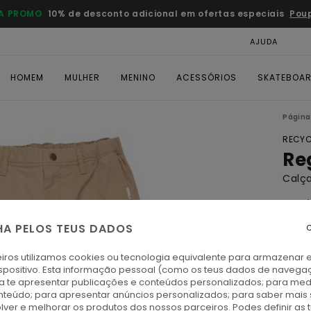
A PROMO
10% de desconto adicional em ofertas especiais
Pou
AJUDA
CAR
HOMEM
MULHER
MENINO
ACESSÓRIOS
SKATEBOA
Página 
RECYC
Re
Calça
5.0
ECO-
HA PELOS TEUS DADOS
C
€ 6
iros utilizamos cookies ou tecnologia equivalente para armazenar 
spositivo. Esta informação pessoal (como os teus dados de navega
Paga 
ra te apresentar publicações e conteúdos personalizados; para medi
eúdo; para apresentar anúncios personalizados; para saber mais 
lver e melhorar os produtos dos nossos parceiros. Podes definir as 