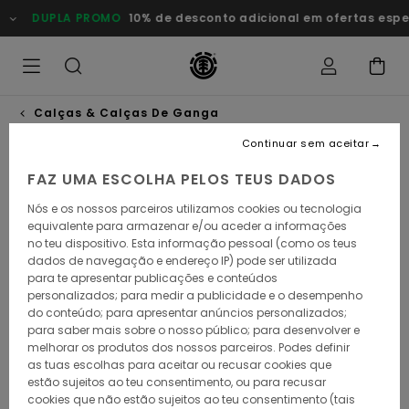
Avançar
DUPLA PROMO
10% de desconto adicional em ofertas esp
para
a
informação
do
produto
Calças & Calças De Ganga
Continuar sem aceitar
NOVO PRODUTO
FAZ UMA ESCOLHA PELOS TEUS DADOS
Nós e os nossos parceiros utilizamos cookies ou tecnologia
equivalente para armazenar e/ou aceder a informações
no teu dispositivo. Esta informação pessoal (como os teus
dados de navegação e endereço IP) pode ser utilizada
para te apresentar publicações e conteúdos
personalizados; para medir a publicidade e o desempenho
do conteúdo; para apresentar anúncios personalizados;
para saber mais sobre o nosso público; para desenvolver e
melhorar os produtos dos nossos parceiros. Podes definir
as tuas escolhas para aceitar ou recusar cookies que
estão sujeitos ao teu consentimento, ou para recusar
cookies que não estão sujeitos ao teu consentimento (tais