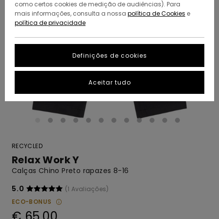
como certos cookies de medição de audiências). Para
mais informações, consulta a nossa
política de Cookies
e
política de privacidade
Definições de cookies
Aceitar tudo
RECYCLED
Relax Work Y
Calças Chino Preto rapazes 8-16
5.0
(1 Avaliações)
ECO-BONUS
€ 65,00