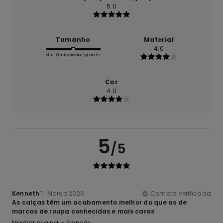
5.0
Tamanho
Material
4.0
Muito pequeno
Demasiado grande
Cor
4.0
5
/5
Kenneth
11. Março 2026
Compra verificada
As calças têm um acabamento melhor do que as de
marcas de roupa conhecidas e mais caras
Mostrar original - Francês