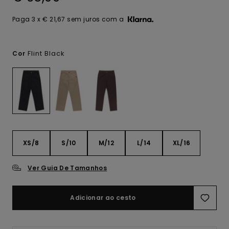
Paga 3 x € 21,67 sem juros com a
Flint Black
Cor
XS/8
S/10
M/12
L/14
XL/16
Ver Guia De Tamanhos
Adicionar ao cesto