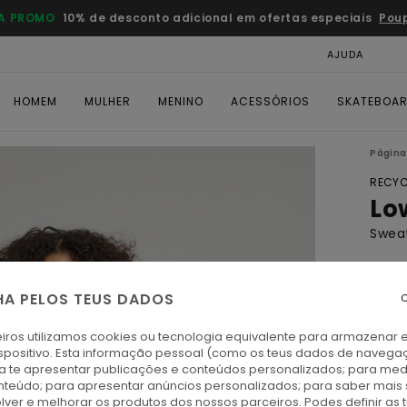
A PROMO
10% de desconto adicional em ofertas especiais
Pou
AJUDA
CAR
HOMEM
MULHER
MENINO
ACESSÓRIOS
SKATEBOA
Página 
RECYC
Lo
Swea
ECO-
€ 7
HA PELOS TEUS DADOS
C
iros utilizamos cookies ou tecnologia equivalente para armazenar 
Paga 
spositivo. Esta informação pessoal (como os teus dados de navega
ra te apresentar publicações e conteúdos personalizados; para medi
eúdo; para apresentar anúncios personalizados; para saber mais 
D
Cor
lver e melhorar os produtos dos nossos parceiros. Podes definir as 