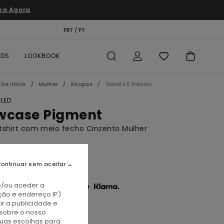
pa Agora
TÃO PRESENTE
PRT / PT
LOCALIZADOR DE LOJAS
RDS
LOOKBOOK
De Início
Mulher
Roupas
Sweats E Polares
LED
wcase Pigment
tshirt com meio fecho Cinzento Mulher
BONUS
0,00
ontinuar sem aceitar
e/ou aceder a
3 x € 23,33 sem juros com a
ção e endereço IP)
r a publicidade e
sobre o nosso
ark Slate
tuas escolhas para