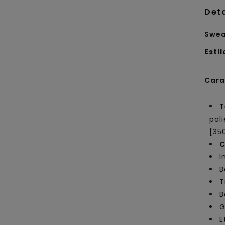
Det
Swea
Estil
Cara
T
pol
[35
C
I
B
T
B
G
E