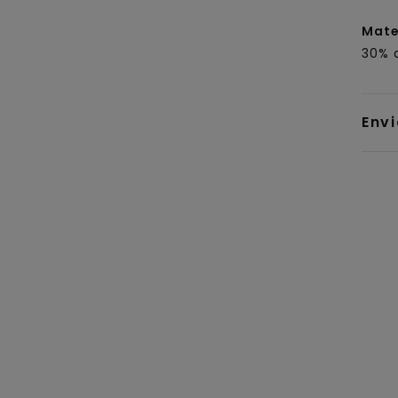
Mate
30% a
Env