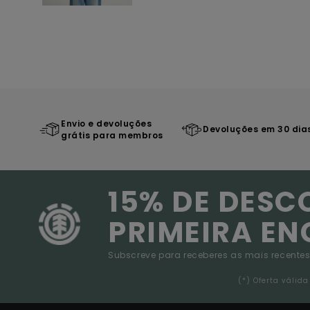
Envio e devoluções
Devoluções em 30 dia
grátis para membros
15% DE DESC
PRIMEIRA E
Subscreve para receberes as mais recentes
(*) Oferta váli