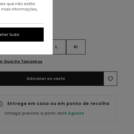
kies que não estão
a mais informações,
itar tudo
S
S
M
L
XL
er Guia De Tamanhos
Adicionar ao cesto
Entrega em casa ou em ponto de recolha
Entrega prevista a partir de
10 Agosto