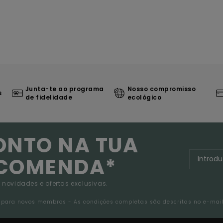
Junta-te ao programa
Nosso compromisso
s
de fidelidade
ecológico
ONTO NA TUA
NCOMENDA*
 novidades e ofertas exclusivas.
da para novos membros - As condições completas são descritas no e-mai