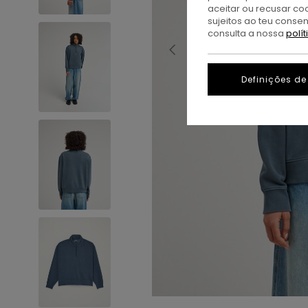
aceitar ou recusar co
sujeitos ao teu conse
consulta a nossa
polí
Definições de