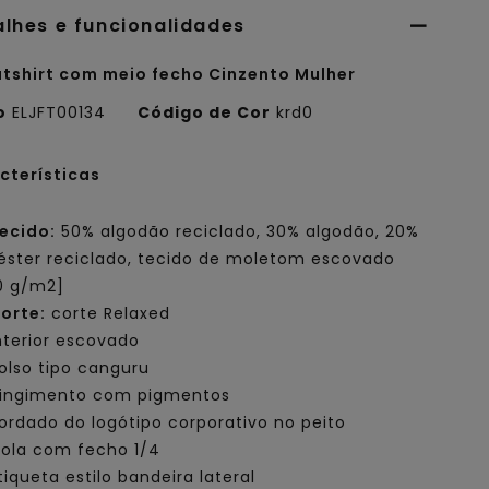
alhes e funcionalidades
tshirt com meio fecho Cinzento Mulher
o
ELJFT00134
Código de Cor
krd0
cterísticas
ecido:
50% algodão reciclado, 30% algodão, 20%
iéster reciclado, tecido de moletom escovado
0 g/m2]
orte:
corte Relaxed
nterior escovado
olso tipo canguru
ingimento com pigmentos
ordado do logótipo corporativo no peito
ola com fecho 1/4
tiqueta estilo bandeira lateral